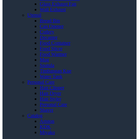
Glass Exhaust Fan
Wall Exhaust
Utensil
Bread Bin
Can Opener
Cutlery
Decanter
Food Container
Food Slicer
Food Warmer
Mug
Spatula
Timbangan Kue
Water Tank
Personal Care
Hair Clipper
Hair Dryer
Hair Styler
Personal Care
Shaver
Catalog
Ariston
KDK
Miyako