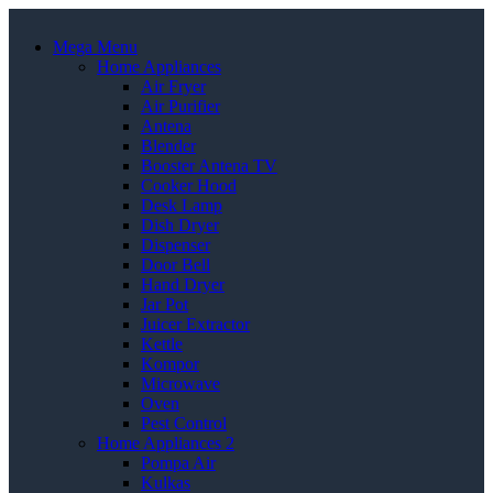
Mega Menu
Home Appliances
Air Fryer
Air Purifier
Antena
Blender
Booster Antena TV
Cooker Hood
Desk Lamp
Dish Dryer
Dispenser
Door Bell
Hand Dryer
Jar Pot
Juicer Extractor
Kettle
Kompor
Microwave
Oven
Pest Control
Home Appliances 2
Pompa Air
Kulkas