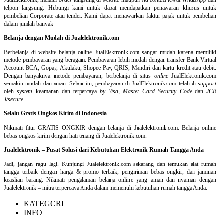
telpon langsung
.
Hubungi kami untuk dapat mendapatkan penawaran khusus untuk
pembelian Corporate atau tender. Kami dapat menawarkan faktur pajak untuk pembelian
dalam jumlah banyak
Belanja dengan Mudah di Jualelektronik.com
Berbelanja di
website belanja online
JualElektronik.com sangat mudah karena memiliki
metode pembayaran yang beragam. Pembayaran lebih mudah dengan transfer Bank Virtual
Account BCA, Gopay, Akulaku, Shopee Pay, QRIS, Mandiri dan kartu kredit atau debit.
Dengan banyaknya metode pembayaran, berbelanja di situs
online
JualElektronik.com
semakin mudah dan aman. Selain itu, pembayaran di JualElektronik.com telah di-
support
oleh
system
keamanan dan
terpercaya
by Visa
,
Master Card Security Code
dan
JCB
J/secure
.
Selalu Gratis Ongkos Kirim di Indonesia
Nikmati fitur GRATIS ONGKIR dengan belanja di Jualelektronik.com. Belanja online
bebas ongkos kirim dengan hati tenang di Jualelektronik.com.
Jualelektronik – Pusat Solusi dari Kebutuhan Elektronik Rumah Tangga Anda
Jadi, jangan ragu lagi. Kunjungi Jualelektronik.com sekarang dan temukan alat rumah
tangga terbaik dengan harga & promo terbaik, pengiriman bebas ongkir, dan jaminan
keaslian barang. Nikmati pengalaman belanja online yang aman dan nyaman dengan
Jualelektronik – mitra terpercaya Anda dalam memenuhi kebutuhan rumah tangga Anda.
KATEGORI
INFO