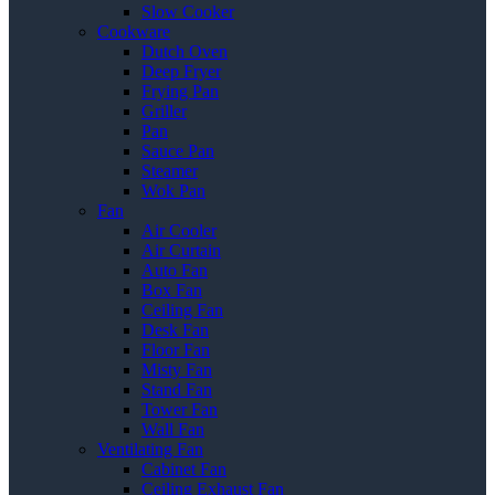
Slow Cooker
Cookware
Dutch Oven
Deep Fryer
Frying Pan
Griller
Pan
Sauce Pan
Steamer
Wok Pan
Fan
Air Cooler
Air Curtain
Auto Fan
Box Fan
Ceiling Fan
Desk Fan
Floor Fan
Misty Fan
Stand Fan
Tower Fan
Wall Fan
Ventilating Fan
Cabinet Fan
Ceiling Exhaust Fan