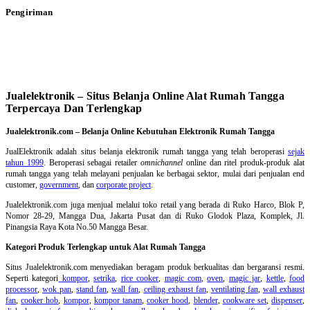
Pengiriman
Jualelektronik – Situs Belanja Online Alat Rumah Tangga
Terpercaya Dan Terlengkap
Jualelektronik.com – Belanja Online Kebutuhan Elektronik Rumah Tangga
JualElektronik adalah
situs belanja elektronik rumah tangga
yang telah beroperasi
sejak
tahun 1999
. Beroperasi sebagai retailer
omnichannel
online dan ritel produk-produk alat
rumah tangga yang telah melayani penjualan ke berbagai sektor, mulai dari penjualan end
customer,
government
, dan
corporate project
.
Jualelektronik.com juga menjual melalui toko retail yang berada di Ruko Harco, Blok P,
Nomor 28-29, Mangga Dua, Jakarta Pusat dan di Ruko Glodok Plaza, Komplek, Jl.
Pinangsia Raya Kota No.50 Mangga Besar.
Kategori Produk Terlengkap untuk Alat Rumah Tangga
Situs Jualelektronik.com menyediakan beragam produk berkualitas dan bergaransi resmi.
Seperti kategori
kompor
,
setrika
,
rice cooker
,
magic com
,
oven
,
magic jar
,
kettle
,
food
processor
,
wok pan
,
stand fan
,
wall fan
,
ceiling exhaust fan
,
ventilating fan
,
wall exhaust
fan
,
cooker hob
,
kompor
,
kompor tanam
,
cooker hood
,
blender
,
cookware set
,
dispenser
,