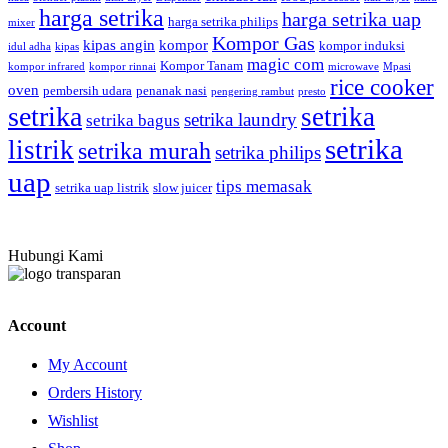
harga setrika
harga setrika uap
harga setrika philips
mixer
Kompor Gas
kipas angin
kompor
kompor induksi
idul adha
kipas
magic com
Kompor Tanam
kompor infrared
kompor rinnai
microwave
Mpasi
rice cooker
oven
pembersih udara
penanak nasi
pengering rambut
presto
setrika
setrika
setrika laundry
setrika bagus
setrika
listrik
setrika murah
setrika philips
uap
tips memasak
setrika uap listrik
slow juicer
Hubungi Kami
Account
My Account
Orders History
Wishlist