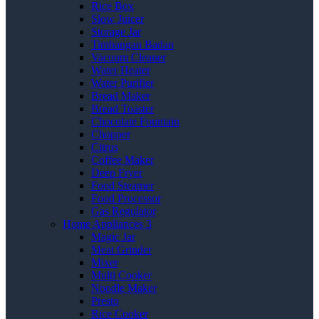
Rice Box
Slow Juicer
Storage Jar
Timbangan Badan
Vacuum Cleaner
Water Heater
Water Purifier
Bread Maker
Bread Toaster
Chocolate Fountain
Chopper
Citrus
Coffee Maker
Deep Fryer
Food Steamer
Food Processor
Gas Regulator
Home Appliances 3
Magic Jar
Meat Grinder
Mixer
Multi Cooker
Noodle Maker
Presto
Rice Cooker