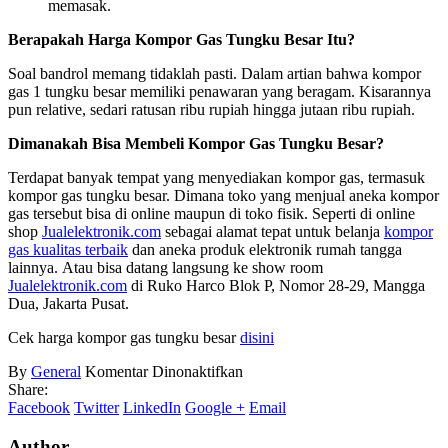
memasak.
Berapakah Harga Kompor Gas Tungku Besar Itu?
Soal bandrol memang tidaklah pasti. Dalam artian bahwa kompor
gas 1 tungku besar memiliki penawaran yang beragam. Kisarannya
pun relative, sedari ratusan ribu rupiah hingga jutaan ribu rupiah.
Dimanakah Bisa Membeli Kompor Gas Tungku Besar?
Terdapat banyak tempat yang menyediakan kompor gas, termasuk
kompor gas tungku besar. Dimana toko yang menjual aneka kompor
gas tersebut bisa di online maupun di toko fisik. Seperti di online
shop
Jualelektronik.com
sebagai alamat tepat untuk belanja
kompor
gas kualitas terbaik
dan aneka produk elektronik rumah tangga
lainnya. Atau bisa datang langsung ke show room
Jualelektronik.com
di Ruko Harco Blok P, Nomor 28-29, Mangga
Dua, Jakarta Pusat.
Cek harga kompor gas tungku besar
disini
pada
By
General
Komentar Dinonaktifkan
Kompor
Share:
Gas
Facebook
Twitter
LinkedIn
Google +
Email
Tungku
Besar
Author