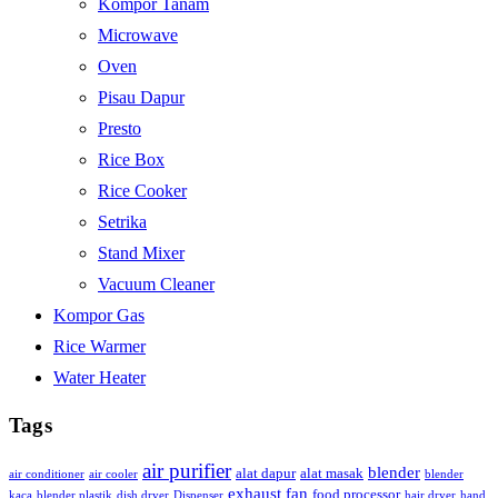
Kompor Tanam
Microwave
Oven
Pisau Dapur
Presto
Rice Box
Rice Cooker
Setrika
Stand Mixer
Vacuum Cleaner
Kompor Gas
Rice Warmer
Water Heater
Tags
air purifier
blender
alat dapur
alat masak
air conditioner
air cooler
blender
exhaust fan
food processor
kaca
blender plastik
dish dryer
Dispenser
hair dryer
hand