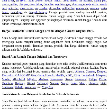
dish dryer
,
air fryer
,
multi cooker
,
noodle maker
,
bread maker
,
air purifier
,
frying pan
,
presto
,
griller
,
chopper
,
slow juicer
,
floor fan
,
regulator gas
,
kipas angin meja
,
mixer
,
mesin
cuci
,
auto fan
,
sirocco fan
,
cup sealer
,
air cooler
,
ceiling fan
,
pompa air
,
antenna
,
water
heater
,
hair dryer
, dan
banyak lainnya
. Dengan produk yang lengkap dan selalu
update
,
kebutuhan spesialis barang elektronik rumah tangga yang Anda butuhkan dapat Anda
jumpai segera. Lengkapi dan
upgrade
perlengkapan elektronik rumah tangga Anda di situs
online
terpercaya Jualelektronik.com.
Harga Elektronik Rumah Tangga Terbaik dengan Garansi Original 100%
Situs belanja
JualElektronik.com menawarkan harga elektronik rumah tangga terbaik dan
terlengkap. Kami menjual barang home appliances baru, berkualitas tinggi, bagus dan
bergaransi resmi pabrik. Temukan promo, produk, dan harga elektronik rumah tangga
pilihan anda di Jualelektronik.com.
Brand Alat Rumah Tangga Original dan Terpercaya
Kualitas menjadi
point
penting yang diberikan oleh toko
online
JualElektronik.com untuk
semua
customer.
Jualelektronik.com menawarkan produk
original
dengan kualitas bagus
yang terdiri dari berbagai
brand
ternama dan terpilih, seperti
Ariston
,
Cosmos
,
Denpoo
,
Electrolux
,
GASCOMP
,
Gea
,
Getra
,
Hicook
,
Idealife
,
KDK
,
Kirin
,
LocknLock
,
Maspion
,
Maxim
,
Mitsubishi
,
Miyako
,
Modena
,
Nespresso
,
Oxone
,
Panasonic
,
Philips
,
Pisces
,
Quantum
,
Regency
,
Rinnai
,
Samsung
,
Sanken
,
Sanyo
,
Sekai
,
Sharp
,
Shimizu
,
Stein
,
Sunhouse
,
Uchida
,
Winn Gas
dan
Yong Ma
.
Jualelektronik.com Melayani Pembelian ke Seluruh Indonesia
Situs Online
JualElektronik.com telah melayani pembelian ke seluruh Indonesia, seperti
pesanan dalam jumlah satuan hingga lebih.
Customer
bisa berbelanja di toko
online
JualElektronik, melalui
order
langsung di
website
maupun
via contact
lewat
WhatsApp
dan