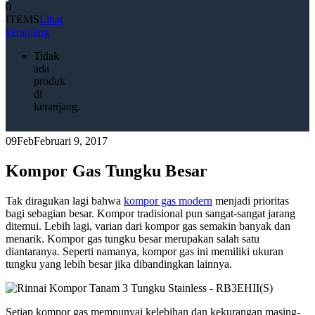
0
ITEMS
Lihat
keranjang
Tidak
ada
produk
di
keranjang.
09
Feb
Februari 9, 2017
Kompor Gas Tungku Besar
Tak diragukan lagi bahwa
kompor gas modern
menjadi prioritas
bagi sebagian besar. Kompor tradisional pun sangat-sangat jarang
ditemui. Lebih lagi, varian dari kompor gas semakin banyak dan
menarik. Kompor gas tungku besar merupakan salah satu
diantaranya. Seperti namanya, kompor gas ini memiliki ukuran
tungku yang lebih besar jika dibandingkan lainnya.
Setiap kompor gas mempunyai kelebihan dan kekurangan masing-