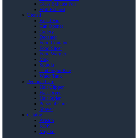
Glass Exhaust Fan
Wall Exhaust
Utensil
Bread Bin
Can Opener
Cutlery
Decanter
Food Container
Food Slicer
Food Warmer
Mug
Spatula
Timbangan Kue
Water Tank
Personal Care
Hair Clipper
Hair Dryer
Hair Styler
Personal Care
Shaver
Catalog
Ariston
KDK
Miyako