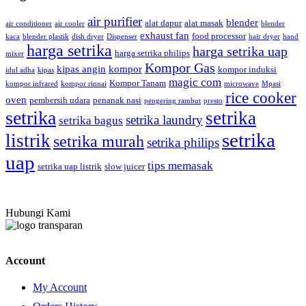
air purifier
blender
alat dapur
alat masak
air conditioner
air cooler
blender
exhaust fan
food processor
kaca
blender plastik
dish dryer
Dispenser
hair dryer
hand
harga setrika
harga setrika uap
harga setrika philips
mixer
Kompor Gas
kipas angin
kompor
kompor induksi
idul adha
kipas
magic com
Kompor Tanam
kompor infrared
kompor rinnai
microwave
Mpasi
rice cooker
oven
pembersih udara
penanak nasi
pengering rambut
presto
setrika
setrika
setrika laundry
setrika bagus
setrika
listrik
setrika murah
setrika philips
uap
tips memasak
setrika uap listrik
slow juicer
Hubungi Kami
Account
My Account