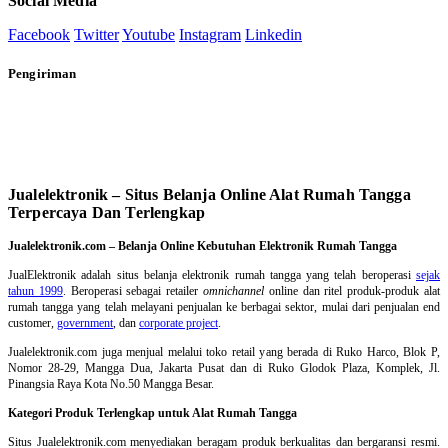
Social Media
Facebook
Twitter
Youtube
Instagram
Linkedin
Pengiriman
Jualelektronik – Situs Belanja Online Alat Rumah Tangga
Terpercaya Dan Terlengkap
Jualelektronik.com – Belanja Online Kebutuhan Elektronik Rumah Tangga
JualElektronik adalah
situs belanja elektronik rumah tangga
yang telah beroperasi
sejak
tahun 1999
. Beroperasi sebagai retailer
omnichannel
online dan ritel produk-produk alat
rumah tangga yang telah melayani penjualan ke berbagai sektor, mulai dari penjualan end
customer,
government
, dan
corporate project
.
Jualelektronik.com juga menjual melalui toko retail yang berada di Ruko Harco, Blok P,
Nomor 28-29, Mangga Dua, Jakarta Pusat dan di Ruko Glodok Plaza, Komplek, Jl.
Pinangsia Raya Kota No.50 Mangga Besar.
Kategori Produk Terlengkap untuk Alat Rumah Tangga
Situs Jualelektronik.com menyediakan beragam produk berkualitas dan bergaransi resmi.