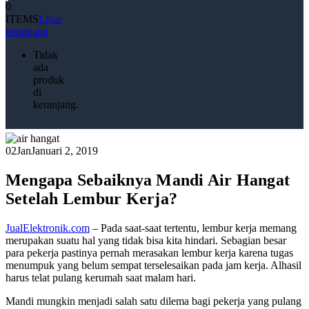
0
ITEMS
Lihat
keranjang
Tidak
ada
produk
di
keranjang.
02
Jan
Januari 2, 2019
Mengapa Sebaiknya Mandi Air Hangat
Setelah Lembur Kerja?
JualElektronik.com
– Pada saat-saat tertentu, lembur kerja memang
merupakan suatu hal yang tidak bisa kita hindari. Sebagian besar
para pekerja pastinya pernah merasakan lembur kerja karena tugas
menumpuk yang belum sempat terselesaikan pada jam kerja. Alhasil
harus telat pulang kerumah saat malam hari.
Mandi mungkin menjadi salah satu dilema bagi pekerja yang pulang