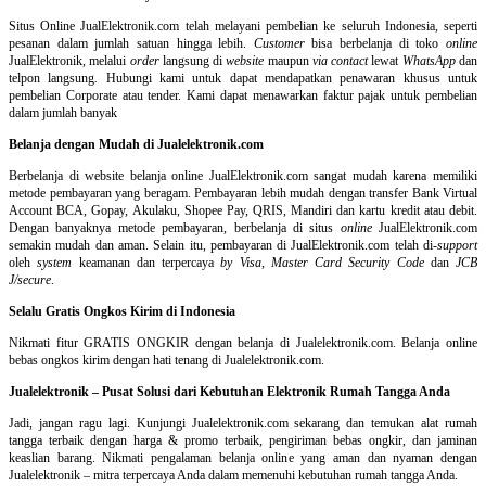
Situs Online
JualElektronik.com telah melayani pembelian ke seluruh Indonesia, seperti
pesanan dalam jumlah satuan hingga lebih.
Customer
bisa berbelanja di toko
online
JualElektronik, melalui
order
langsung di
website
maupun
via contact
lewat
WhatsApp
dan
telpon langsung
.
Hubungi kami untuk dapat mendapatkan penawaran khusus untuk
pembelian Corporate atau tender. Kami dapat menawarkan faktur pajak untuk pembelian
dalam jumlah banyak
Belanja dengan Mudah di Jualelektronik.com
Berbelanja di
website belanja online
JualElektronik.com sangat mudah karena memiliki
metode pembayaran yang beragam. Pembayaran lebih mudah dengan transfer Bank Virtual
Account BCA, Gopay, Akulaku, Shopee Pay, QRIS, Mandiri dan kartu kredit atau debit.
Dengan banyaknya metode pembayaran, berbelanja di situs
online
JualElektronik.com
semakin mudah dan aman. Selain itu, pembayaran di JualElektronik.com telah di-
support
oleh
system
keamanan dan
terpercaya
by Visa
,
Master Card Security Code
dan
JCB
J/secure
.
Selalu Gratis Ongkos Kirim di Indonesia
Nikmati fitur GRATIS ONGKIR dengan belanja di Jualelektronik.com. Belanja online
bebas ongkos kirim dengan hati tenang di Jualelektronik.com.
Jualelektronik – Pusat Solusi dari Kebutuhan Elektronik Rumah Tangga Anda
Jadi, jangan ragu lagi. Kunjungi Jualelektronik.com sekarang dan temukan alat rumah
tangga terbaik dengan harga & promo terbaik, pengiriman bebas ongkir, dan jaminan
keaslian barang. Nikmati pengalaman belanja online yang aman dan nyaman dengan
Jualelektronik – mitra terpercaya Anda dalam memenuhi kebutuhan rumah tangga Anda.