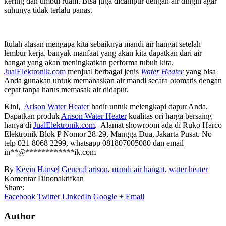
kering dan timbul ruam. Bisa juga dicampur dengan air dingin agar
suhunya tidak terlalu panas.
Itulah alasan mengapa kita sebaiknya mandi air hangat setelah
lembur kerja, banyak manfaat yang akan kita dapatkan dari air
hangat yang akan meningkatkan performa tubuh kita.
JualElektronik.com
menjual berbagai jenis
Water Heater
yang bisa
Anda gunakan untuk memanaskan air mandi secara otomatis dengan
cepat tanpa harus memasak air didapur.
Kini,
Arison Water Heater
hadir untuk melengkapi dapur Anda.
Dapatkan produk
Arison Water Heater
kualitas ori harga bersaing
hanya di
JualElektronik.com
. Alamat showroom ada di Ruko Harco
Elektronik Blok P Nomor 28-29, Mangga Dua, Jakarta Pusat. No
telp 021 8068 2299, whatsapp 081807005080 dan email
in
**
@
************
ik.com
By
Kevin Hansel
General
arison
,
mandi air hangat
,
water heater
pada
Komentar Dinonaktifkan
Mengapa
Share:
Sebaiknya
Facebook
Twitter
LinkedIn
Google +
Email
Mandi
Air
Author
Hangat