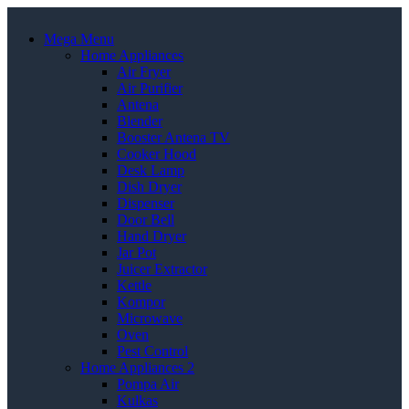
Mega Menu
Home Appliances
Air Fryer
Air Purifier
Antena
Blender
Booster Antena TV
Cooker Hood
Desk Lamp
Dish Dryer
Dispenser
Door Bell
Hand Dryer
Jar Pot
Juicer Extractor
Kettle
Kompor
Microwave
Oven
Pest Control
Home Appliances 2
Pompa Air
Kulkas