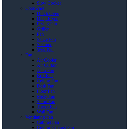
Slow Cooker
Cookware
Dutch Oven
Deep Fryer
Frying Pan
Griller
Pan
Sauce Pan
Steamer
Wok Pan
Fan
Air Cooler
Air Curtain
Auto Fan
Box Fan
Ceiling Fan
Desk Fan
Floor Fan
Misty Fan
Stand Fan
Tower Fan
Wall Fan
Ventilating Fan
Cabinet Fan
Ceiling Exhaust Fan