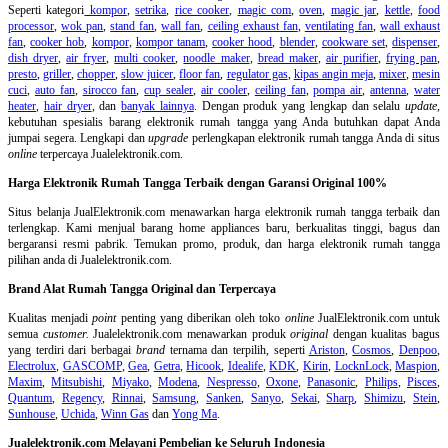
Seperti kategori
kompor
,
setrika
,
rice cooker
,
magic com
,
oven
,
magic jar
,
kettle
,
food
processor
,
wok pan
,
stand fan
,
wall fan
,
ceiling exhaust fan
,
ventilating fan
,
wall exhaust
fan
,
cooker hob
,
kompor
,
kompor tanam
,
cooker hood
,
blender
,
cookware set
,
dispenser
,
dish dryer
,
air fryer
,
multi cooker
,
noodle maker
,
bread maker
,
air purifier
,
frying pan
,
presto
,
griller
,
chopper
,
slow juicer
,
floor fan
,
regulator gas
,
kipas angin meja
,
mixer
,
mesin
cuci
,
auto fan
,
sirocco fan
,
cup sealer
,
air cooler
,
ceiling fan
,
pompa air
,
antenna
,
water
heater
,
hair dryer
, dan
banyak lainnya
. Dengan produk yang lengkap dan selalu
update
,
kebutuhan spesialis barang elektronik rumah tangga yang Anda butuhkan dapat Anda
jumpai segera. Lengkapi dan
upgrade
perlengkapan elektronik rumah tangga Anda di situs
online
terpercaya Jualelektronik.com.
Harga Elektronik Rumah Tangga Terbaik dengan Garansi Original 100%
Situs belanja
JualElektronik.com menawarkan harga elektronik rumah tangga terbaik dan
terlengkap. Kami menjual barang home appliances baru, berkualitas tinggi, bagus dan
bergaransi resmi pabrik. Temukan promo, produk, dan harga elektronik rumah tangga
pilihan anda di Jualelektronik.com.
Brand Alat Rumah Tangga Original dan Terpercaya
Kualitas menjadi
point
penting yang diberikan oleh toko
online
JualElektronik.com untuk
semua
customer.
Jualelektronik.com menawarkan produk
original
dengan kualitas bagus
yang terdiri dari berbagai
brand
ternama dan terpilih, seperti
Ariston
,
Cosmos
,
Denpoo
,
Electrolux
,
GASCOMP
,
Gea
,
Getra
,
Hicook
,
Idealife
,
KDK
,
Kirin
,
LocknLock
,
Maspion
,
Maxim
,
Mitsubishi
,
Miyako
,
Modena
,
Nespresso
,
Oxone
,
Panasonic
,
Philips
,
Pisces
,
Quantum
,
Regency
,
Rinnai
,
Samsung
,
Sanken
,
Sanyo
,
Sekai
,
Sharp
,
Shimizu
,
Stein
,
Sunhouse
,
Uchida
,
Winn Gas
dan
Yong Ma
.
Jualelektronik.com Melayani Pembelian ke Seluruh Indonesia