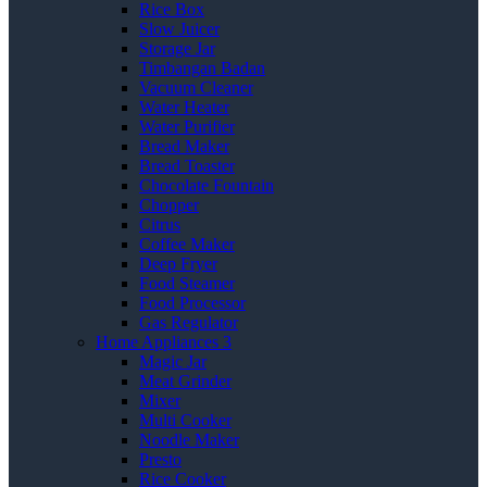
Rice Box
Slow Juicer
Storage Jar
Timbangan Badan
Vacuum Cleaner
Water Heater
Water Purifier
Bread Maker
Bread Toaster
Chocolate Fountain
Chopper
Citrus
Coffee Maker
Deep Fryer
Food Steamer
Food Processor
Gas Regulator
Home Appliances 3
Magic Jar
Meat Grinder
Mixer
Multi Cooker
Noodle Maker
Presto
Rice Cooker