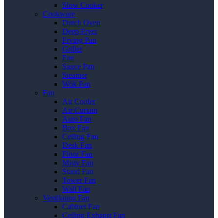
Slow Cooker
Cookware
Dutch Oven
Deep Fryer
Frying Pan
Griller
Pan
Sauce Pan
Steamer
Wok Pan
Fan
Air Cooler
Air Curtain
Auto Fan
Box Fan
Ceiling Fan
Desk Fan
Floor Fan
Misty Fan
Stand Fan
Tower Fan
Wall Fan
Ventilating Fan
Cabinet Fan
Ceiling Exhaust Fan