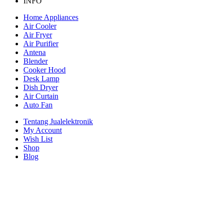
INFO
Home Appliances
Air Cooler
Air Fryer
Air Purifier
Antena
Blender
Cooker Hood
Desk Lamp
Dish Dryer
Air Curtain
Auto Fan
Tentang Jualelektronik
My Account
Wish List
Shop
Blog