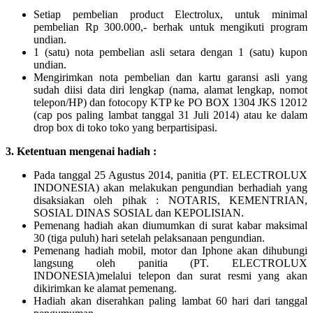
Setiap pembelian product Electrolux, untuk minimal
pembelian Rp 300.000,- berhak untuk mengikuti program
undian.
1 (satu) nota pembelian asli setara dengan 1 (satu) kupon
undian.
Mengirimkan nota pembelian dan kartu garansi asli yang
sudah diisi data diri lengkap (nama, alamat lengkap, nomot
telepon/HP) dan fotocopy KTP ke PO BOX 1304 JKS 12012
(cap pos paling lambat tanggal 31 Juli 2014) atau ke dalam
drop box di toko toko yang berpartisipasi.
3. Ketentuan mengenai hadiah :
Pada tanggal 25 Agustus 2014, panitia (PT. ELECTROLUX
INDONESIA) akan melakukan pengundian berhadiah yang
disaksiakan oleh pihak : NOTARIS, KEMENTRIAN,
SOSIAL DINAS SOSIAL dan KEPOLISIAN.
Pemenang hadiah akan diumumkan di surat kabar maksimal
30 (tiga puluh) hari setelah pelaksanaan pengundian.
Pemenang hadiah mobil, motor dan Iphone akan dihubungi
langsung oleh panitia (PT. ELECTROLUX
INDONESIA)melalui telepon dan surat resmi yang akan
dikirimkan ke alamat pemenang.
Hadiah akan diserahkan paling lambat 60 hari dari tanggal