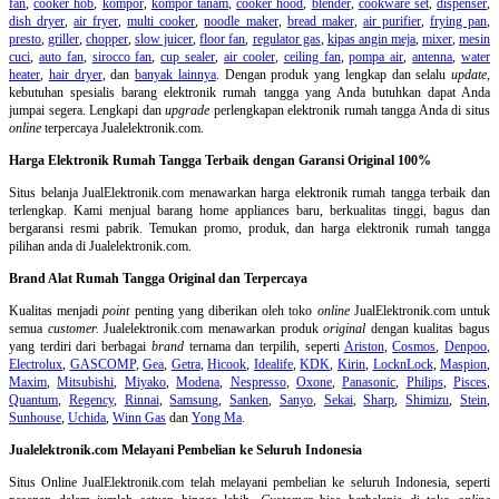
fan
,
cooker hob
,
kompor
,
kompor tanam
,
cooker hood
,
blender
,
cookware set
,
dispenser
,
dish dryer
,
air fryer
,
multi cooker
,
noodle maker
,
bread maker
,
air purifier
,
frying pan
,
presto
,
griller
,
chopper
,
slow juicer
,
floor fan
,
regulator gas
,
kipas angin meja
,
mixer
,
mesin
cuci
,
auto fan
,
sirocco fan
,
cup sealer
,
air cooler
,
ceiling fan
,
pompa air
,
antenna
,
water
heater
,
hair dryer
, dan
banyak lainnya
. Dengan produk yang lengkap dan selalu
update
,
kebutuhan spesialis barang elektronik rumah tangga yang Anda butuhkan dapat Anda
jumpai segera. Lengkapi dan
upgrade
perlengkapan elektronik rumah tangga Anda di situs
online
terpercaya Jualelektronik.com.
Harga Elektronik Rumah Tangga Terbaik dengan Garansi Original 100%
Situs belanja
JualElektronik.com menawarkan harga elektronik rumah tangga terbaik dan
terlengkap. Kami menjual barang home appliances baru, berkualitas tinggi, bagus dan
bergaransi resmi pabrik. Temukan promo, produk, dan harga elektronik rumah tangga
pilihan anda di Jualelektronik.com.
Brand Alat Rumah Tangga Original dan Terpercaya
Kualitas menjadi
point
penting yang diberikan oleh toko
online
JualElektronik.com untuk
semua
customer.
Jualelektronik.com menawarkan produk
original
dengan kualitas bagus
yang terdiri dari berbagai
brand
ternama dan terpilih, seperti
Ariston
,
Cosmos
,
Denpoo
,
Electrolux
,
GASCOMP
,
Gea
,
Getra
,
Hicook
,
Idealife
,
KDK
,
Kirin
,
LocknLock
,
Maspion
,
Maxim
,
Mitsubishi
,
Miyako
,
Modena
,
Nespresso
,
Oxone
,
Panasonic
,
Philips
,
Pisces
,
Quantum
,
Regency
,
Rinnai
,
Samsung
,
Sanken
,
Sanyo
,
Sekai
,
Sharp
,
Shimizu
,
Stein
,
Sunhouse
,
Uchida
,
Winn Gas
dan
Yong Ma
.
Jualelektronik.com Melayani Pembelian ke Seluruh Indonesia
Situs Online
JualElektronik.com telah melayani pembelian ke seluruh Indonesia, seperti