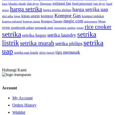
exhaust fan
food processor
kaca
blender plastik
dish dryer
Dispenser
hair dryer
hand
harga setrika
harga setrika uap
harga setrika philips
mixer
Kompor Gas
kipas angin
kompor
kompor induksi
idul adha
kipas
magic com
Kompor Tanam
kompor infrared
kompor rinnai
microwave
Mpasi
rice cooker
oven
pembersih udara
penanak nasi
pengering rambut
presto
setrika
setrika
setrika laundry
setrika bagus
setrika
listrik
setrika murah
setrika philips
uap
tips memasak
setrika uap listrik
slow juicer
Hubungi Kami
Account
My Account
Orders History
Wishlist