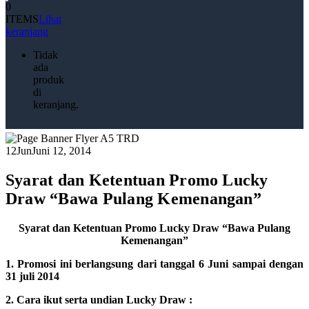
0
ITEMS
Lihat
keranjang
Tidak
ada
produk
di
keranjang.
12
Jun
Juni 12, 2014
Syarat dan Ketentuan Promo Lucky
Draw “Bawa Pulang Kemenangan”
Syarat dan Ketentuan Promo Lucky Draw “Bawa Pulang
Kemenangan”
1. Promosi ini berlangsung dari tanggal 6 Juni sampai dengan
31 juli 2014
2. Cara ikut serta undian Lucky Draw :