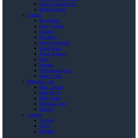
Glass Exhaust Fan
Wall Exhaust
Utensil
Bread Bin
Can Opener
Cutlery
Decanter
Food Container
Food Slicer
Food Warmer
Mug
Spatula
Timbangan Kue
Water Tank
Personal Care
Hair Clipper
Hair Dryer
Hair Styler
Personal Care
Shaver
Catalog
Ariston
KDK
Miyako