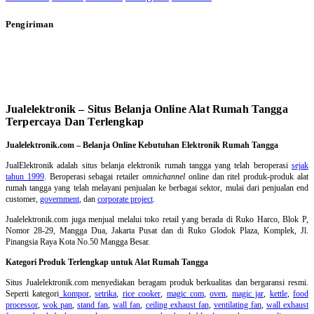
Pengiriman
Jualelektronik – Situs Belanja Online Alat Rumah Tangga
Terpercaya Dan Terlengkap
Jualelektronik.com – Belanja Online Kebutuhan Elektronik Rumah Tangga
JualElektronik adalah
situs belanja elektronik rumah tangga
yang telah beroperasi
sejak
tahun 1999
. Beroperasi sebagai retailer
omnichannel
online dan ritel produk-produk alat
rumah tangga yang telah melayani penjualan ke berbagai sektor, mulai dari penjualan end
customer,
government
, dan
corporate project
.
Jualelektronik.com juga menjual melalui toko retail yang berada di Ruko Harco, Blok P,
Nomor 28-29, Mangga Dua, Jakarta Pusat dan di Ruko Glodok Plaza, Komplek, Jl.
Pinangsia Raya Kota No.50 Mangga Besar.
Kategori Produk Terlengkap untuk Alat Rumah Tangga
Situs Jualelektronik.com menyediakan beragam produk berkualitas dan bergaransi resmi.
Seperti kategori
kompor
,
setrika
,
rice cooker
,
magic com
,
oven
,
magic jar
,
kettle
,
food
processor
,
wok pan
,
stand fan
,
wall fan
,
ceiling exhaust fan
,
ventilating fan
,
wall exhaust