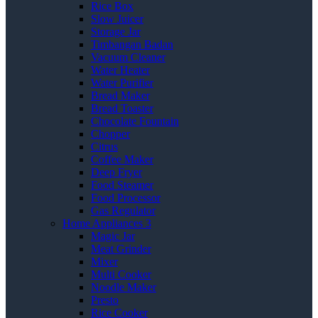
Rice Box
Slow Juicer
Storage Jar
Timbangan Badan
Vacuum Cleaner
Water Heater
Water Purifier
Bread Maker
Bread Toaster
Chocolate Fountain
Chopper
Citrus
Coffee Maker
Deep Fryer
Food Steamer
Food Processor
Gas Regulator
Home Appliances 3
Magic Jar
Meat Grinder
Mixer
Multi Cooker
Noodle Maker
Presto
Rice Cooker