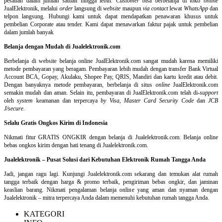
pesanan dalam jumlah satuan hingga lebih.
Customer
bisa berbelanja di toko
online
JualElektronik, melalui
order
langsung di
website
maupun
via contact
lewat
WhatsApp
dan
telpon langsung
.
Hubungi kami untuk dapat mendapatkan penawaran khusus untuk
pembelian Corporate atau tender. Kami dapat menawarkan faktur pajak untuk pembelian
dalam jumlah banyak
Belanja dengan Mudah di Jualelektronik.com
Berbelanja di
website belanja online
JualElektronik.com sangat mudah karena memiliki
metode pembayaran yang beragam. Pembayaran lebih mudah dengan transfer Bank Virtual
Account BCA, Gopay, Akulaku, Shopee Pay, QRIS, Mandiri dan kartu kredit atau debit.
Dengan banyaknya metode pembayaran, berbelanja di situs
online
JualElektronik.com
semakin mudah dan aman. Selain itu, pembayaran di JualElektronik.com telah di-
support
oleh
system
keamanan dan
terpercaya
by Visa
,
Master Card Security Code
dan
JCB
J/secure
.
Selalu Gratis Ongkos Kirim di Indonesia
Nikmati fitur GRATIS ONGKIR dengan belanja di Jualelektronik.com. Belanja online
bebas ongkos kirim dengan hati tenang di Jualelektronik.com.
Jualelektronik – Pusat Solusi dari Kebutuhan Elektronik Rumah Tangga Anda
Jadi, jangan ragu lagi. Kunjungi Jualelektronik.com sekarang dan temukan alat rumah
tangga terbaik dengan harga & promo terbaik, pengiriman bebas ongkir, dan jaminan
keaslian barang. Nikmati pengalaman belanja online yang aman dan nyaman dengan
Jualelektronik – mitra terpercaya Anda dalam memenuhi kebutuhan rumah tangga Anda.
KATEGORI