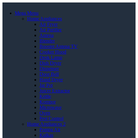
Mega Menu
Home Appliances
Air Fryer
Air Purifier
Antena
Blender
Booster Antena TV
Cooker Hood
Desk Lamp
Dish Dryer
Dispenser
Door Bell
Hand Dryer
Jar Pot
Juicer Extractor
Kettle
Kompor
Microwave
Oven
Pest Control
Home Appliances 2
Pompa Air
Kulkas