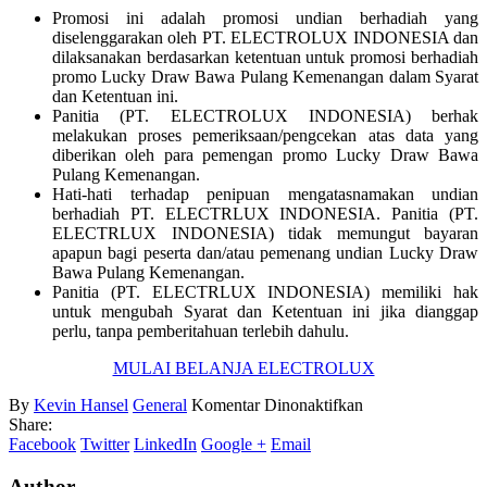
Promosi ini adalah promosi undian berhadiah yang
diselenggarakan oleh PT. ELECTROLUX INDONESIA dan
dilaksanakan berdasarkan ketentuan untuk promosi berhadiah
promo Lucky Draw Bawa Pulang Kemenangan dalam Syarat
dan Ketentuan ini.
Panitia (PT. ELECTROLUX INDONESIA) berhak
melakukan proses pemeriksaan/pengcekan atas data yang
diberikan oleh para pemengan promo Lucky Draw Bawa
Pulang Kemenangan.
Hati-hati terhadap penipuan mengatasnamakan undian
berhadiah PT. ELECTRLUX INDONESIA. Panitia (PT.
ELECTRLUX INDONESIA) tidak memungut bayaran
apapun bagi peserta dan/atau pemenang undian Lucky Draw
Bawa Pulang Kemenangan.
Panitia (PT. ELECTRLUX INDONESIA) memiliki hak
untuk mengubah Syarat dan Ketentuan ini jika dianggap
perlu, tanpa pemberitahuan terlebih dahulu.
MULAI BELANJA ELECTROLUX
pada
By
Kevin Hansel
General
Komentar Dinonaktifkan
Syarat
Share:
dan
Facebook
Twitter
LinkedIn
Google +
Email
Ketentuan
Promo
Author