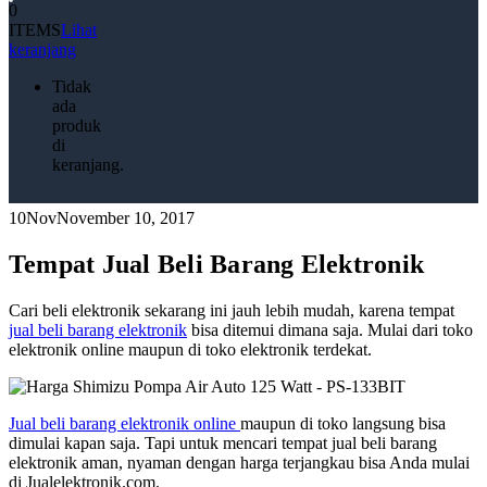
0
ITEMS
Lihat
keranjang
Tidak
ada
produk
di
keranjang.
10
Nov
November 10, 2017
Tempat Jual Beli Barang Elektronik
Cari beli elektronik sekarang ini jauh lebih mudah, karena tempat
jual beli barang elektronik
bisa ditemui dimana saja. Mulai dari toko
elektronik online maupun di toko elektronik terdekat.
Jual beli barang elektronik online
maupun di toko langsung bisa
dimulai kapan saja. Tapi untuk mencari tempat jual beli barang
elektronik aman, nyaman dengan harga terjangkau bisa Anda mulai
di Jualelektronik.com.