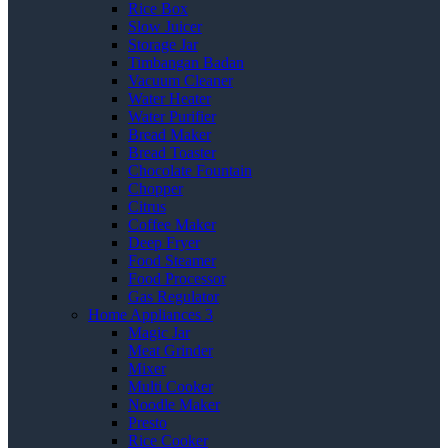
Rice Box
Slow Juicer
Storage Jar
Timbangan Badan
Vacuum Cleaner
Water Heater
Water Purifier
Bread Maker
Bread Toaster
Chocolate Fountain
Chopper
Citrus
Coffee Maker
Deep Fryer
Food Steamer
Food Processor
Gas Regulator
Home Appliances 3
Magic Jar
Meat Grinder
Mixer
Multi Cooker
Noodle Maker
Presto
Rice Cooker