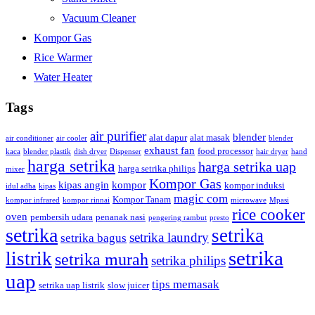
Vacuum Cleaner
Kompor Gas
Rice Warmer
Water Heater
Tags
air purifier
blender
alat dapur
alat masak
air conditioner
air cooler
blender
exhaust fan
food processor
kaca
blender plastik
dish dryer
Dispenser
hair dryer
hand
harga setrika
harga setrika uap
harga setrika philips
mixer
Kompor Gas
kipas angin
kompor
kompor induksi
idul adha
kipas
magic com
Kompor Tanam
kompor infrared
kompor rinnai
microwave
Mpasi
rice cooker
oven
pembersih udara
penanak nasi
pengering rambut
presto
setrika
setrika
setrika laundry
setrika bagus
setrika
listrik
setrika murah
setrika philips
uap
tips memasak
setrika uap listrik
slow juicer