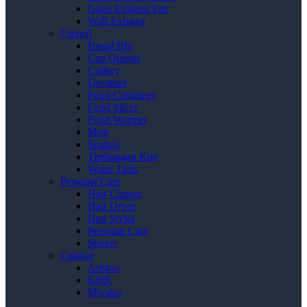
Glass Exhaust Fan
Wall Exhaust
Utensil
Bread Bin
Can Opener
Cutlery
Decanter
Food Container
Food Slicer
Food Warmer
Mug
Spatula
Timbangan Kue
Water Tank
Personal Care
Hair Clipper
Hair Dryer
Hair Styler
Personal Care
Shaver
Catalog
Ariston
KDK
Miyako