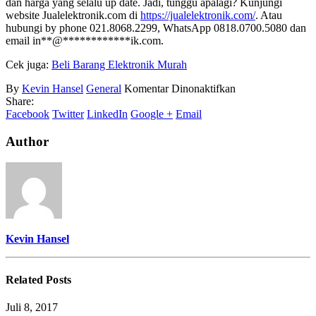
dan harga yang selalu up date. Jadi, tunggu apalagi? Kunjungi
website Jualelektronik.com di
https://jualelektronik.com/
. Atau
hubungi by phone 021.8068.2299, WhatsApp 0818.0700.5080 dan
email
in
**
@
************
ik.com
.
Cek juga:
Beli Barang Elektronik Murah
pada
By
Kevin Hansel
General
Komentar Dinonaktifkan
Tempat
Share:
Jual
Facebook
Twitter
LinkedIn
Google +
Email
Beli
Barang
Author
Elektronik
Kevin Hansel
Related
Posts
Juli 8, 2017