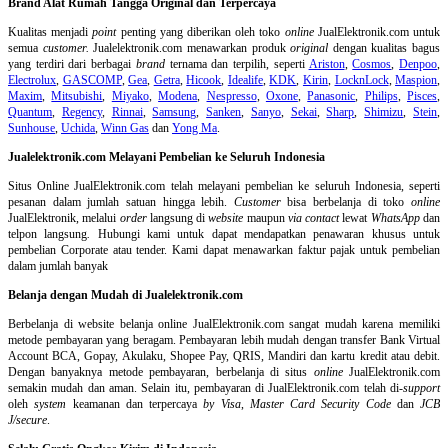
Brand Alat Rumah Tangga Original dan Terpercaya
Kualitas menjadi
point
penting yang diberikan oleh toko
online
JualElektronik.com untuk
semua
customer.
Jualelektronik.com menawarkan produk
original
dengan kualitas bagus
yang terdiri dari berbagai
brand
ternama dan terpilih, seperti
Ariston
,
Cosmos
,
Denpoo
,
Electrolux
,
GASCOMP
,
Gea
,
Getra
,
Hicook
,
Idealife
,
KDK
,
Kirin
,
LocknLock
,
Maspion
,
Maxim
,
Mitsubishi
,
Miyako
,
Modena
,
Nespresso
,
Oxone
,
Panasonic
,
Philips
,
Pisces
,
Quantum
,
Regency
,
Rinnai
,
Samsung
,
Sanken
,
Sanyo
,
Sekai
,
Sharp
,
Shimizu
,
Stein
,
Sunhouse
,
Uchida
,
Winn Gas
dan
Yong Ma
.
Jualelektronik.com Melayani Pembelian ke Seluruh Indonesia
Situs Online
JualElektronik.com telah melayani pembelian ke seluruh Indonesia, seperti
pesanan dalam jumlah satuan hingga lebih.
Customer
bisa berbelanja di toko
online
JualElektronik, melalui
order
langsung di
website
maupun
via contact
lewat
WhatsApp
dan
telpon langsung
.
Hubungi kami untuk dapat mendapatkan penawaran khusus untuk
pembelian Corporate atau tender. Kami dapat menawarkan faktur pajak untuk pembelian
dalam jumlah banyak
Belanja dengan Mudah di Jualelektronik.com
Berbelanja di
website belanja online
JualElektronik.com sangat mudah karena memiliki
metode pembayaran yang beragam. Pembayaran lebih mudah dengan transfer Bank Virtual
Account BCA, Gopay, Akulaku, Shopee Pay, QRIS, Mandiri dan kartu kredit atau debit.
Dengan banyaknya metode pembayaran, berbelanja di situs
online
JualElektronik.com
semakin mudah dan aman. Selain itu, pembayaran di JualElektronik.com telah di-
support
oleh
system
keamanan dan
terpercaya
by Visa
,
Master Card Security Code
dan
JCB
J/secure
.