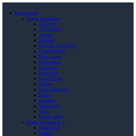
Mega Menu
Home Appliances
Air Fryer
Air Purifier
Antena
Blender
Booster Antena TV
Cooker Hood
Desk Lamp
Dish Dryer
Dispenser
Door Bell
Hand Dryer
Jar Pot
Juicer Extractor
Kettle
Kompor
Microwave
Oven
Pest Control
Home Appliances 2
Pompa Air
Kulkas