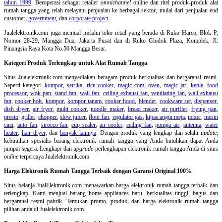
tahun 1999
. Beroperasi sebagai retailer
omnichannel
online dan ritel produk-produk alat
rumah tangga yang telah melayani penjualan ke berbagai sektor, mulai dari penjualan end
customer,
government
, dan
corporate project
.
Jualelektronik.com juga menjual melalui toko retail yang berada di Ruko Harco, Blok P,
Nomor 28-29, Mangga Dua, Jakarta Pusat dan di Ruko Glodok Plaza, Komplek, Jl.
Pinangsia Raya Kota No.50 Mangga Besar.
Kategori Produk Terlengkap untuk Alat Rumah Tangga
Situs Jualelektronik.com menyediakan beragam produk berkualitas dan bergaransi resmi.
Seperti kategori
kompor
,
setrika
,
rice cooker
,
magic com
,
oven
,
magic jar
,
kettle
,
food
processor
,
wok pan
,
stand fan
,
wall fan
,
ceiling exhaust fan
,
ventilating fan
,
wall exhaust
fan
,
cooker hob
,
kompor
,
kompor tanam
,
cooker hood
,
blender
,
cookware set
,
dispenser
,
dish dryer
,
air fryer
,
multi cooker
,
noodle maker
,
bread maker
,
air purifier
,
frying pan
,
presto
,
griller
,
chopper
,
slow juicer
,
floor fan
,
regulator gas
,
kipas angin meja
,
mixer
,
mesin
cuci
,
auto fan
,
sirocco fan
,
cup sealer
,
air cooler
,
ceiling fan
,
pompa air
,
antenna
,
water
heater
,
hair dryer
, dan
banyak lainnya
. Dengan produk yang lengkap dan selalu
update
,
kebutuhan spesialis barang elektronik rumah tangga yang Anda butuhkan dapat Anda
jumpai segera. Lengkapi dan
upgrade
perlengkapan elektronik rumah tangga Anda di situs
online
terpercaya Jualelektronik.com.
Harga Elektronik Rumah Tangga Terbaik dengan Garansi Original 100%
Situs belanja
JualElektronik.com menawarkan harga elektronik rumah tangga terbaik dan
terlengkap. Kami menjual barang home appliances baru, berkualitas tinggi, bagus dan
bergaransi resmi pabrik. Temukan promo, produk, dan harga elektronik rumah tangga
pilihan anda di Jualelektronik.com.