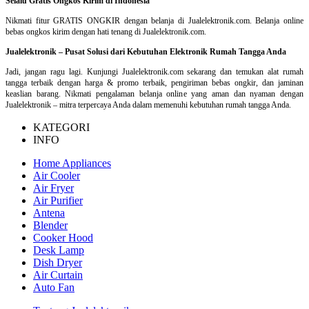
Selalu Gratis Ongkos Kirim di Indonesia
Nikmati fitur GRATIS ONGKIR dengan belanja di Jualelektronik.com. Belanja online
bebas ongkos kirim dengan hati tenang di Jualelektronik.com.
Jualelektronik – Pusat Solusi dari Kebutuhan Elektronik Rumah Tangga Anda
Jadi, jangan ragu lagi. Kunjungi Jualelektronik.com sekarang dan temukan alat rumah
tangga terbaik dengan harga & promo terbaik, pengiriman bebas ongkir, dan jaminan
keaslian barang. Nikmati pengalaman belanja online yang aman dan nyaman dengan
Jualelektronik – mitra terpercaya Anda dalam memenuhi kebutuhan rumah tangga Anda.
KATEGORI
INFO
Home Appliances
Air Cooler
Air Fryer
Air Purifier
Antena
Blender
Cooker Hood
Desk Lamp
Dish Dryer
Air Curtain
Auto Fan