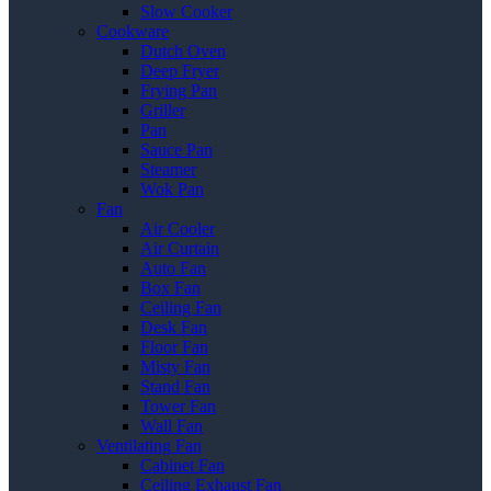
Slow Cooker
Cookware
Dutch Oven
Deep Fryer
Frying Pan
Griller
Pan
Sauce Pan
Steamer
Wok Pan
Fan
Air Cooler
Air Curtain
Auto Fan
Box Fan
Ceiling Fan
Desk Fan
Floor Fan
Misty Fan
Stand Fan
Tower Fan
Wall Fan
Ventilating Fan
Cabinet Fan
Ceiling Exhaust Fan