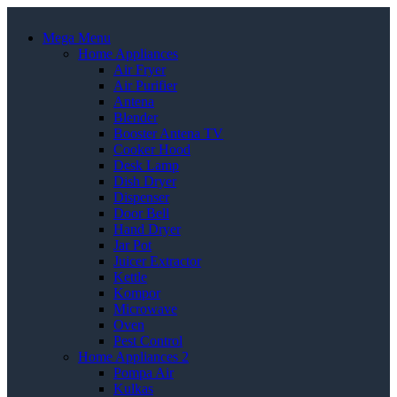
Mega Menu
Home Appliances
Air Fryer
Air Purifier
Antena
Blender
Booster Antena TV
Cooker Hood
Desk Lamp
Dish Dryer
Dispenser
Door Bell
Hand Dryer
Jar Pot
Juicer Extractor
Kettle
Kompor
Microwave
Oven
Pest Control
Home Appliances 2
Pompa Air
Kulkas