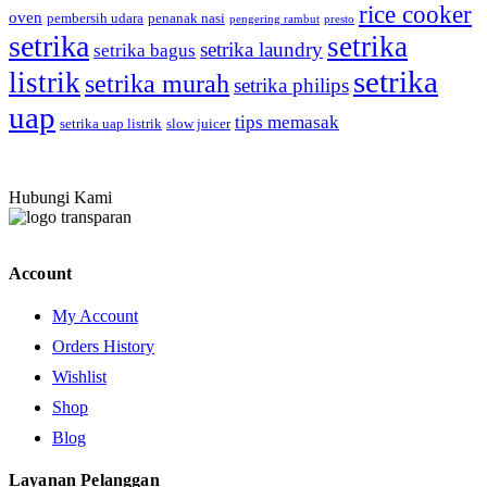
rice cooker
oven
pembersih udara
penanak nasi
pengering rambut
presto
setrika
setrika
setrika laundry
setrika bagus
setrika
listrik
setrika murah
setrika philips
uap
tips memasak
setrika uap listrik
slow juicer
Hubungi Kami
Account
My Account
Orders History
Wishlist
Shop
Blog
Layanan Pelanggan