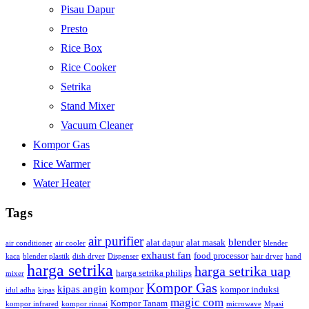
Pisau Dapur
Presto
Rice Box
Rice Cooker
Setrika
Stand Mixer
Vacuum Cleaner
Kompor Gas
Rice Warmer
Water Heater
Tags
air purifier
blender
alat dapur
alat masak
air conditioner
air cooler
blender
exhaust fan
food processor
kaca
blender plastik
dish dryer
Dispenser
hair dryer
hand
harga setrika
harga setrika uap
harga setrika philips
mixer
Kompor Gas
kipas angin
kompor
kompor induksi
idul adha
kipas
magic com
Kompor Tanam
kompor infrared
kompor rinnai
microwave
Mpasi