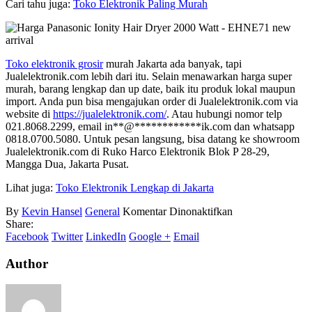
Cari tahu juga:
Toko Elektronik Paling Murah
Toko elektronik grosir
murah Jakarta ada banyak, tapi
Jualelektronik.com lebih dari itu. Selain menawarkan harga super
murah, barang lengkap dan up date, baik itu produk lokal maupun
import. Anda pun bisa mengajukan order di Jualelektronik.com via
website di
https://jualelektronik.com/
. Atau hubungi nomor telp
021.8068.2299, email
in
**
@
************
ik.com
dan whatsapp
0818.0700.5080. Untuk pesan langsung, bisa datang ke showroom
Jualelektronik.com di Ruko Harco Elektronik Blok P 28-29,
Mangga Dua, Jakarta Pusat.
Lihat juga:
Toko Elektronik Lengkap di Jakarta
pada
By
Kevin Hansel
General
Komentar Dinonaktifkan
Toko
Share:
Elektronik
Facebook
Twitter
LinkedIn
Google +
Email
Di
Jakarta
Author