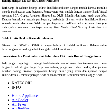
Belanja dengan Mudah di Jualelektronik.com
Berbelanja di
website belanja online
JualElektronik.com sangat mudah karena memiliki
metode pembayaran yang beragam. Pembayaran lebih mudah dengan transfer Bank Virtual
Account BCA, Gopay, Akulaku, Shopee Pay, QRIS, Mandiri dan kartu kredit atau debit.
Dengan banyaknya metode pembayaran, berbelanja di situs
online
JualElektronik.com
semakin mudah dan aman. Selain itu, pembayaran di JualElektronik.com telah di-
support
oleh
system
keamanan dan
terpercaya
by Visa
,
Master Card Security Code
dan
JCB
J/secure
.
Selalu Gratis Ongkos Kirim di Indonesia
Nikmati fitur GRATIS ONGKIR dengan belanja di Jualelektronik.com. Belanja online
bebas ongkos kirim dengan hati tenang di Jualelektronik.com.
Jualelektronik – Pusat Solusi dari Kebutuhan Elektronik Rumah Tangga Anda
Jadi, jangan ragu lagi. Kunjungi Jualelektronik.com sekarang dan temukan alat rumah
tangga terbaik dengan harga & promo terbaik, pengiriman bebas ongkir, dan jaminan
keaslian barang. Nikmati pengalaman belanja online yang aman dan nyaman dengan
Jualelektronik – mitra terpercaya Anda dalam memenuhi kebutuhan rumah tangga Anda.
KATEGORI
INFO
Home Appliances
Air Cooler
Air Fryer
Air Purifier