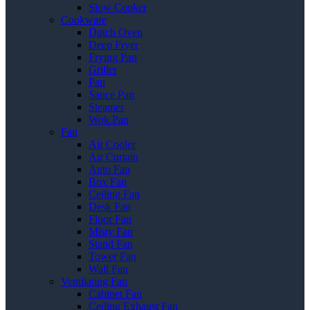
Slow Cooker
Cookware
Dutch Oven
Deep Fryer
Frying Pan
Griller
Pan
Sauce Pan
Steamer
Wok Pan
Fan
Air Cooler
Air Curtain
Auto Fan
Box Fan
Ceiling Fan
Desk Fan
Floor Fan
Misty Fan
Stand Fan
Tower Fan
Wall Fan
Ventilating Fan
Cabinet Fan
Ceiling Exhaust Fan