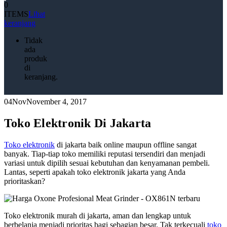
0
ITEMS
Lihat
keranjang
Tidak
ada
produk
di
keranjang.
04
Nov
November 4, 2017
Toko Elektronik Di Jakarta
Toko elektronik
di jakarta baik online maupun offline sangat
banyak. Tiap-tiap toko memiliki reputasi tersendiri dan menjadi
variasi untuk dipilih sesuai kebutuhan dan kenyamanan pembeli.
Lantas, seperti apakah toko elektronik jakarta yang Anda
prioritaskan?
Toko elektronik murah di jakarta, aman dan lengkap untuk
berbelanja menjadi prioritas bagi sebagian besar. Tak terkecuali
toko