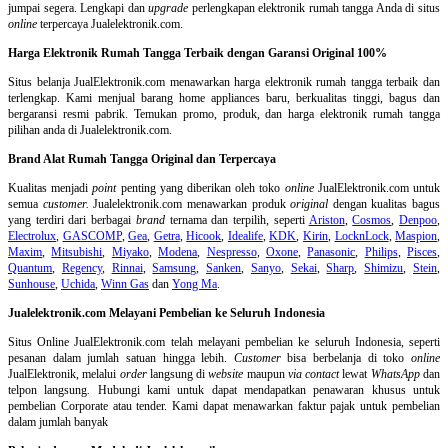
jumpai segera. Lengkapi dan
upgrade
perlengkapan elektronik rumah tangga Anda di situs
online
terpercaya Jualelektronik.com.
Harga Elektronik Rumah Tangga Terbaik dengan Garansi Original 100%
Situs belanja
JualElektronik.com menawarkan harga elektronik rumah tangga terbaik dan
terlengkap. Kami menjual barang home appliances baru, berkualitas tinggi, bagus dan
bergaransi resmi pabrik. Temukan promo, produk, dan harga elektronik rumah tangga
pilihan anda di Jualelektronik.com.
Brand Alat Rumah Tangga Original dan Terpercaya
Kualitas menjadi
point
penting yang diberikan oleh toko
online
JualElektronik.com untuk
semua
customer.
Jualelektronik.com menawarkan produk
original
dengan kualitas bagus
yang terdiri dari berbagai
brand
ternama dan terpilih, seperti
Ariston
,
Cosmos
,
Denpoo
,
Electrolux
,
GASCOMP
,
Gea
,
Getra
,
Hicook
,
Idealife
,
KDK
,
Kirin
,
LocknLock
,
Maspion
,
Maxim
,
Mitsubishi
,
Miyako
,
Modena
,
Nespresso
,
Oxone
,
Panasonic
,
Philips
,
Pisces
,
Quantum
,
Regency
,
Rinnai
,
Samsung
,
Sanken
,
Sanyo
,
Sekai
,
Sharp
,
Shimizu
,
Stein
,
Sunhouse
,
Uchida
,
Winn Gas
dan
Yong Ma
.
Jualelektronik.com Melayani Pembelian ke Seluruh Indonesia
Situs Online
JualElektronik.com telah melayani pembelian ke seluruh Indonesia, seperti
pesanan dalam jumlah satuan hingga lebih.
Customer
bisa berbelanja di toko
online
JualElektronik, melalui
order
langsung di
website
maupun
via contact
lewat
WhatsApp
dan
telpon langsung
.
Hubungi kami untuk dapat mendapatkan penawaran khusus untuk
pembelian Corporate atau tender. Kami dapat menawarkan faktur pajak untuk pembelian
dalam jumlah banyak