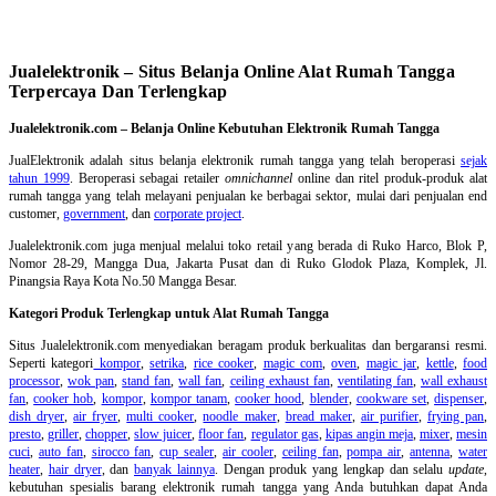
Jualelektronik – Situs Belanja Online Alat Rumah Tangga
Terpercaya Dan Terlengkap
Jualelektronik.com – Belanja Online Kebutuhan Elektronik Rumah Tangga
JualElektronik adalah
situs belanja elektronik rumah tangga
yang telah beroperasi
sejak
tahun 1999
. Beroperasi sebagai retailer
omnichannel
online dan ritel produk-produk alat
rumah tangga yang telah melayani penjualan ke berbagai sektor, mulai dari penjualan end
customer,
government
, dan
corporate project
.
Jualelektronik.com juga menjual melalui toko retail yang berada di Ruko Harco, Blok P,
Nomor 28-29, Mangga Dua, Jakarta Pusat dan di Ruko Glodok Plaza, Komplek, Jl.
Pinangsia Raya Kota No.50 Mangga Besar.
Kategori Produk Terlengkap untuk Alat Rumah Tangga
Situs Jualelektronik.com menyediakan beragam produk berkualitas dan bergaransi resmi.
Seperti kategori
kompor
,
setrika
,
rice cooker
,
magic com
,
oven
,
magic jar
,
kettle
,
food
processor
,
wok pan
,
stand fan
,
wall fan
,
ceiling exhaust fan
,
ventilating fan
,
wall exhaust
fan
,
cooker hob
,
kompor
,
kompor tanam
,
cooker hood
,
blender
,
cookware set
,
dispenser
,
dish dryer
,
air fryer
,
multi cooker
,
noodle maker
,
bread maker
,
air purifier
,
frying pan
,
presto
,
griller
,
chopper
,
slow juicer
,
floor fan
,
regulator gas
,
kipas angin meja
,
mixer
,
mesin
cuci
,
auto fan
,
sirocco fan
,
cup sealer
,
air cooler
,
ceiling fan
,
pompa air
,
antenna
,
water
heater
,
hair dryer
, dan
banyak lainnya
. Dengan produk yang lengkap dan selalu
update
,
kebutuhan spesialis barang elektronik rumah tangga yang Anda butuhkan dapat Anda