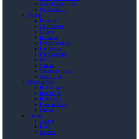
Glass Exhaust Fan
Wall Exhaust
Utensil
Bread Bin
Can Opener
Cutlery
Decanter
Food Container
Food Slicer
Food Warmer
Mug
Spatula
Timbangan Kue
Water Tank
Personal Care
Hair Clipper
Hair Dryer
Hair Styler
Personal Care
Shaver
Catalog
Ariston
KDK
Miyako