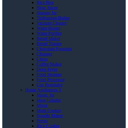
Rice Box
Slow Juicer
Storage Jar
Timbangan Badan
Vacuum Cleaner
Water Heater
Water Purifier
Bread Maker
Bread Toaster
Chocolate Fountain
Chopper
Citrus
Coffee Maker
Deep Fryer
Food Steamer
Food Processor
Gas Regulator
Home Appliances 3
Magic Jar
Meat Grinder
Mixer
Multi Cooker
Noodle Maker
Presto
Rice Cooker