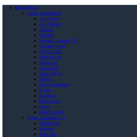
Mega Menu
Home Appliances
Air Fryer
Air Purifier
Antena
Blender
Booster Antena TV
Cooker Hood
Desk Lamp
Dish Dryer
Dispenser
Door Bell
Hand Dryer
Jar Pot
Juicer Extractor
Kettle
Kompor
Microwave
Oven
Pest Control
Home Appliances 2
Pompa Air
Kulkas
Rice Box