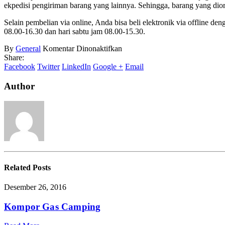
ekpedisi pengiriman barang yang lainnya. Sehingga, barang yang dior
Selain pembelian via online, Anda bisa beli elektronik via offline 
08.00-16.30 dan hari sabtu jam 08.00-15.30.
pada
By
General
Komentar Dinonaktifkan
Toko
Share:
Online
Facebook
Twitter
LinkedIn
Google +
Email
Elektronik
Murah
Author
Dan
Terpercaya
Related
Posts
Desember 26, 2016
Kompor Gas Camping