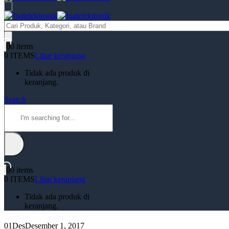
Products
search
0
0 items
0 ITEMS
Lihat keranjang
Tidak ada produk di
keranjang.
Search
0
0 items
0 ITEMS
Lihat keranjang
Tidak ada produk di
keranjang.
01
Des
Desember 1, 2017