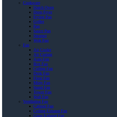
Cookware
Dutch Oven
Deep Fryer
Frying Pan
Griller
Pan
Sauce Pan
Steamer
Wok Pan
Fan
Air Cooler
Air Curtain
Auto Fan
Box Fan
Ceiling Fan
Desk Fan
Floor Fan
Misty Fan
Stand Fan
Tower Fan
Wall Fan
Ventilating Fan
Cabinet Fan
Ceiling Exhaust Fan
Glass Exhaust Fan