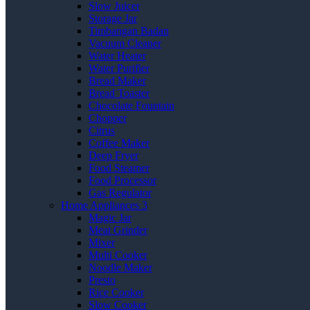
Slow Juicer
Storage Jar
Timbangan Badan
Vacuum Cleaner
Water Heater
Water Purifier
Bread Maker
Bread Toaster
Chocolate Fountain
Chopper
Citrus
Coffee Maker
Deep Fryer
Food Steamer
Food Processor
Gas Regulator
Home Appliances 3
Magic Jar
Meat Grinder
Mixer
Multi Cooker
Noodle Maker
Presto
Rice Cooker
Slow Cooker