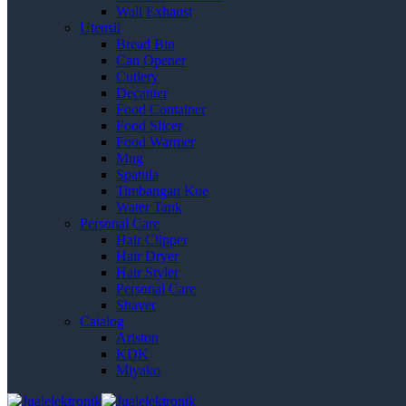
Wall Exhaust
Utensil
Bread Bin
Can Opener
Cutlery
Decanter
Food Container
Food Slicer
Food Warmer
Mug
Spatula
Timbangan Kue
Water Tank
Personal Care
Hair Clipper
Hair Dryer
Hair Styler
Personal Care
Shaver
Catalog
Ariston
KDK
Miyako