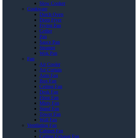
Slow Cooker
Cookware
Dutch Oven
Deep Fryer
Frying Pan
Griller
Pan
Sauce Pan
Steamer
Wok Pan
Fan
Air Cooler
Air Curtain
Auto Fan
Box Fan
Ceiling Fan
Desk Fan
Floor Fan
Misty Fan
Stand Fan
Tower Fan
Wall Fan
Ventilating Fan
Cabinet Fan
Ceiling Exhaust Fan