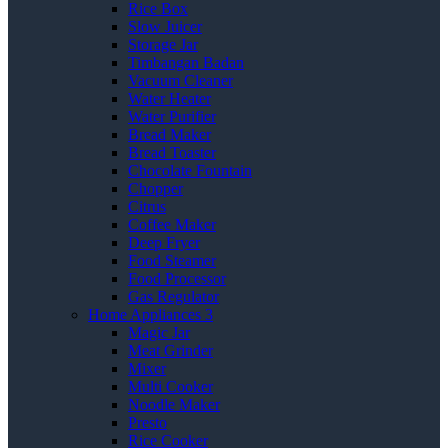
Rice Box
Slow Juicer
Storage Jar
Timbangan Badan
Vacuum Cleaner
Water Heater
Water Purifier
Bread Maker
Bread Toaster
Chocolate Fountain
Chopper
Citrus
Coffee Maker
Deep Fryer
Food Steamer
Food Processor
Gas Regulator
Home Appliances 3
Magic Jar
Meat Grinder
Mixer
Multi Cooker
Noodle Maker
Presto
Rice Cooker