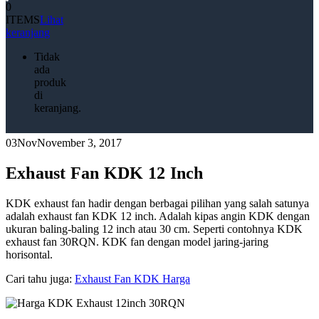
0
ITEMS
Lihat
keranjang
Tidak
ada
produk
di
keranjang.
03
Nov
November 3, 2017
Exhaust Fan KDK 12 Inch
KDK exhaust fan hadir dengan berbagai pilihan yang salah satunya
adalah exhaust fan KDK 12 inch. Adalah kipas angin KDK dengan
ukuran baling-baling 12 inch atau 30 cm. Seperti contohnya KDK
exhaust fan 30RQN. KDK fan dengan model jaring-jaring
horisontal.
Cari tahu juga:
Exhaust Fan KDK Harga