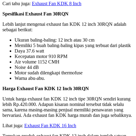
Cari tahu juga:
Exhaust Fan KDK 8 Inch
Spesifikasi Exhaust Fan 30RQN
Lebih lanjut mengenai exhaust fan KDK 12 inch 30RQN adalah
sebagai berikut:
Ukuran baling-baling: 12 inch atau 30 cm
Memiliki 5 buah baling-baling kipas yang terbuat dari plastik
Daya 37.6 watt
Kecepatan motor 910 RPM
Air volume 1152 CMH
Noise 44 dB
Motor sudah dilengkapi thermofuse
Warna abu-abu.
Harga Exhaust Fan KDK 12 Inch 30RQN
Untuk harga exhaust fan KDK 12 inch tipe 30RQN sendiri kurang
lebih Rp.420.000. Adapun kisaran nominal tersebut tidak selalu
sama, karena masing-masing penjual memiliki penawaran yang
bervariasi. Ada exhaust fan KDK harga murah dan juga sebaliknya.
Lihat juga:
Exhaust Fan KDK 16 Inch
Temukan produk exhaust fan KDK 12 inch dalam jumlah satuan