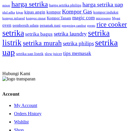
harga setrika
harga setrika uap
harga setrika philips
mixer
Kompor Gas
kipas angin
kompor
kompor induksi
idul adha
kipas
magic com
Kompor Tanam
kompor infrared
kompor rinnai
microwave
Mpasi
rice cooker
oven
pembersih udara
penanak nasi
pengering rambut
presto
setrika
setrika
setrika laundry
setrika bagus
setrika
listrik
setrika murah
setrika philips
uap
tips memasak
setrika uap listrik
slow juicer
Hubungi Kami
Account
My Account
Orders History
Wishlist
Shop