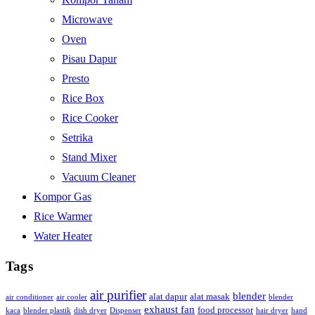
Microwave
Oven
Pisau Dapur
Presto
Rice Box
Rice Cooker
Setrika
Stand Mixer
Vacuum Cleaner
Kompor Gas
Rice Warmer
Water Heater
Tags
air purifier
blender
alat dapur
alat masak
air conditioner
air cooler
blender
exhaust fan
food processor
kaca
blender plastik
dish dryer
Dispenser
hair dryer
hand