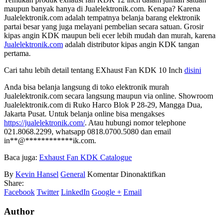
maupun banyak hanya di Jualelektronik.com. Kenapa? Karena
Jualelektronik.com adalah tempatnya belanja barang elektronik
partai besar yang juga melayani pembelian secara satuan. Grosir
kipas angin KDK maupun beli ecer lebih mudah dan murah, karena
Jualelektronik.com
adalah distributor kipas angin KDK tangan
pertama.
Cari tahu lebih detail tentang EXhaust Fan KDK 10 Inch
disini
Anda bisa belanja langsung di toko elektronik murah
Jualelektronik.com secara langsung maupun via online. Showroom
Jualelektronik.com di Ruko Harco Blok P 28-29, Mangga Dua,
Jakarta Pusat. Untuk belanja online bisa mengakses
https://jualelektronik.com/
. Atau hubungi nomor telephone
021.8068.2299, whatsapp 0818.0700.5080 dan email
in
**
@
************
ik.com
.
Baca juga:
Exhaust Fan KDK Catalogue
pada
By
Kevin Hansel
General
Komentar Dinonaktifkan
Exhaust
Share:
Fan
Facebook
Twitter
LinkedIn
Google +
Email
KDK
12
Author
Inch