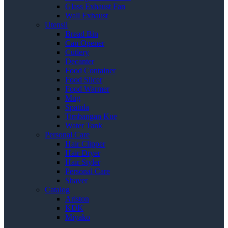
Glass Exhaust Fan
Wall Exhaust
Utensil
Bread Bin
Can Opener
Cutlery
Decanter
Food Container
Food Slicer
Food Warmer
Mug
Spatula
Timbangan Kue
Water Tank
Personal Care
Hair Clipper
Hair Dryer
Hair Styler
Personal Care
Shaver
Catalog
Ariston
KDK
Miyako