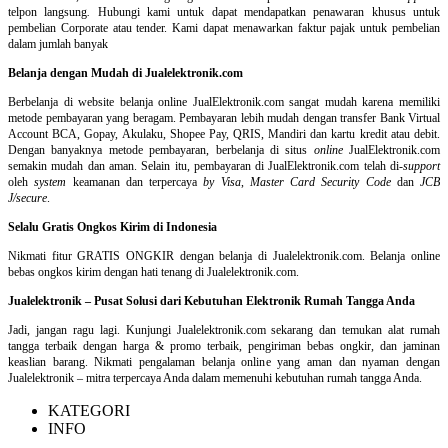
telpon langsung
.
Hubungi kami untuk dapat mendapatkan penawaran khusus untuk
pembelian Corporate atau tender. Kami dapat menawarkan faktur pajak untuk pembelian
dalam jumlah banyak
Belanja dengan Mudah di Jualelektronik.com
Berbelanja di
website belanja online
JualElektronik.com sangat mudah karena memiliki
metode pembayaran yang beragam. Pembayaran lebih mudah dengan transfer Bank Virtual
Account BCA, Gopay, Akulaku, Shopee Pay, QRIS, Mandiri dan kartu kredit atau debit.
Dengan banyaknya metode pembayaran, berbelanja di situs
online
JualElektronik.com
semakin mudah dan aman. Selain itu, pembayaran di JualElektronik.com telah di-
support
oleh
system
keamanan dan
terpercaya
by Visa
,
Master Card Security Code
dan
JCB
J/secure
.
Selalu Gratis Ongkos Kirim di Indonesia
Nikmati fitur GRATIS ONGKIR dengan belanja di Jualelektronik.com. Belanja online
bebas ongkos kirim dengan hati tenang di Jualelektronik.com.
Jualelektronik – Pusat Solusi dari Kebutuhan Elektronik Rumah Tangga Anda
Jadi, jangan ragu lagi. Kunjungi Jualelektronik.com sekarang dan temukan alat rumah
tangga terbaik dengan harga & promo terbaik, pengiriman bebas ongkir, dan jaminan
keaslian barang. Nikmati pengalaman belanja online yang aman dan nyaman dengan
Jualelektronik – mitra terpercaya Anda dalam memenuhi kebutuhan rumah tangga Anda.
KATEGORI
INFO