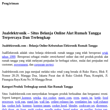
Pengiriman
Jualelektronik – Situs Belanja Online Alat Rumah Tangga
Terpercaya Dan Terlengkap
Jualelektronik.com – Belanja Online Kebutuhan Elektronik Rumah Tangga
JualElektronik adalah
situs belanja elektronik rumah tangga
yang telah beroperasi
sejak
tahun 1999
. Beroperasi sebagai retailer
omnichannel
online dan ritel produk-produk alat
rumah tangga yang telah melayani penjualan ke berbagai sektor, mulai dari penjualan end
customer,
government
, dan
corporate project
.
Jualelektronik.com juga menjual melalui toko retail yang berada di Ruko Harco, Blok P,
Nomor 28-29, Mangga Dua, Jakarta Pusat dan di Ruko Glodok Plaza, Komplek, Jl.
Pinangsia Raya Kota No.50 Mangga Besar.
Kategori Produk Terlengkap untuk Alat Rumah Tangga
Situs Jualelektronik.com menyediakan beragam produk berkualitas dan bergaransi resmi.
Seperti kategori
kompor
,
setrika
,
rice cooker
,
magic com
,
oven
,
magic jar
,
kettle
,
food
processor
,
wok pan
,
stand fan
,
wall fan
,
ceiling exhaust fan
,
ventilating fan
,
wall exhaust
fan
,
cooker hob
,
kompor
,
kompor tanam
,
cooker hood
,
blender
,
cookware set
,
dispenser
,
dish dryer
,
air fryer
,
multi cooker
,
noodle maker
,
bread maker
,
air purifier
,
frying pan
,