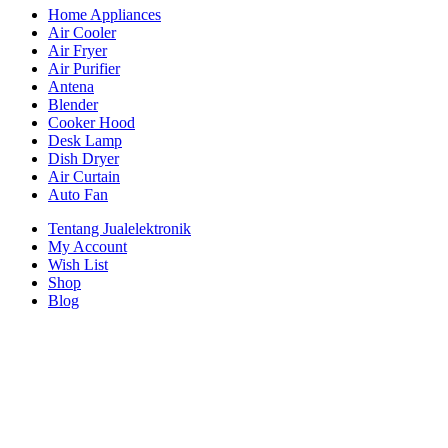
Home Appliances
Air Cooler
Air Fryer
Air Purifier
Antena
Blender
Cooker Hood
Desk Lamp
Dish Dryer
Air Curtain
Auto Fan
Tentang Jualelektronik
My Account
Wish List
Shop
Blog