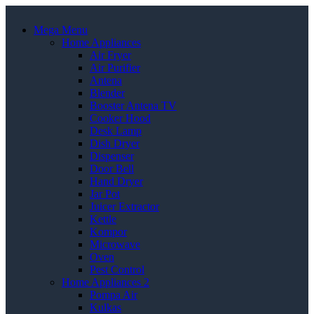
Mega Menu
Home Appliances
Air Fryer
Air Purifier
Antena
Blender
Booster Antena TV
Cooker Hood
Desk Lamp
Dish Dryer
Dispenser
Door Bell
Hand Dryer
Jar Pot
Juicer Extractor
Kettle
Kompor
Microwave
Oven
Pest Control
Home Appliances 2
Pompa Air
Kulkas