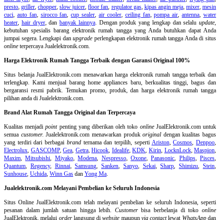
presto
,
griller
,
chopper
,
slow juicer
,
floor fan
,
regulator gas
,
kipas angin meja
,
mixer
,
mesin
cuci
,
auto fan
,
sirocco fan
,
cup sealer
,
air cooler
,
ceiling fan
,
pompa air
,
antenna
,
water
heater
,
hair dryer
, dan
banyak lainnya
. Dengan produk yang lengkap dan selalu
update
,
kebutuhan spesialis barang elektronik rumah tangga yang Anda butuhkan dapat Anda
jumpai segera. Lengkapi dan
upgrade
perlengkapan elektronik rumah tangga Anda di situs
online
terpercaya Jualelektronik.com.
Harga Elektronik Rumah Tangga Terbaik dengan Garansi Original 100%
Situs belanja
JualElektronik.com menawarkan harga elektronik rumah tangga terbaik dan
terlengkap. Kami menjual barang home appliances baru, berkualitas tinggi, bagus dan
bergaransi resmi pabrik. Temukan promo, produk, dan harga elektronik rumah tangga
pilihan anda di Jualelektronik.com.
Brand Alat Rumah Tangga Original dan Terpercaya
Kualitas menjadi
point
penting yang diberikan oleh toko
online
JualElektronik.com untuk
semua
customer.
Jualelektronik.com menawarkan produk
original
dengan kualitas bagus
yang terdiri dari berbagai
brand
ternama dan terpilih, seperti
Ariston
,
Cosmos
,
Denpoo
,
Electrolux
,
GASCOMP
,
Gea
,
Getra
,
Hicook
,
Idealife
,
KDK
,
Kirin
,
LocknLock
,
Maspion
,
Maxim
,
Mitsubishi
,
Miyako
,
Modena
,
Nespresso
,
Oxone
,
Panasonic
,
Philips
,
Pisces
,
Quantum
,
Regency
,
Rinnai
,
Samsung
,
Sanken
,
Sanyo
,
Sekai
,
Sharp
,
Shimizu
,
Stein
,
Sunhouse
,
Uchida
,
Winn Gas
dan
Yong Ma
.
Jualelektronik.com Melayani Pembelian ke Seluruh Indonesia
Situs Online
JualElektronik.com telah melayani pembelian ke seluruh Indonesia, seperti
pesanan dalam jumlah satuan hingga lebih.
Customer
bisa berbelanja di toko
online
JualElektronik, melalui
order
langsung di
website
maupun
via contact
lewat
WhatsApp
dan