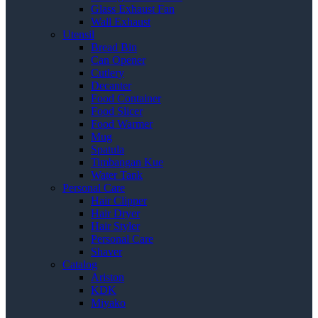
Glass Exhaust Fan
Wall Exhaust
Utensil
Bread Bin
Can Opener
Cutlery
Decanter
Food Container
Food Slicer
Food Warmer
Mug
Spatula
Timbangan Kue
Water Tank
Personal Care
Hair Clipper
Hair Dryer
Hair Styler
Personal Care
Shaver
Catalog
Ariston
KDK
Miyako