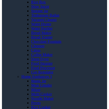
Rice Box
Slow Juicer
Storage Jar
Timbangan Badan
Vacuum Cleaner
Water Heater
Water Purifier
Bread Maker
Bread Toaster
Chocolate Fountain
Chopper
Citrus
Coffee Maker
Deep Fryer
Food Steamer
Food Processor
Gas Regulator
Home Appliances 3
Magic Jar
Meat Grinder
Mixer
Multi Cooker
Noodle Maker
Presto
Rice Cooker