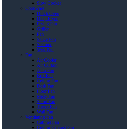
Slow Cooker
Cookware
Dutch Oven
Deep Fryer
Frying Pan
Griller
Pan
Sauce Pan
Steamer
Wok Pan
Fan
Air Cooler
Air Curtain
Auto Fan
Box Fan
Ceiling Fan
Desk Fan
Floor Fan
Misty Fan
Stand Fan
Tower Fan
Wall Fan
Ventilating Fan
Cabinet Fan
Ceiling Exhaust Fan