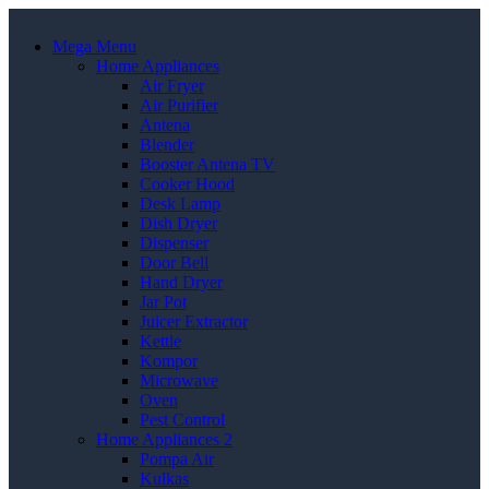
Mega Menu
Home Appliances
Air Fryer
Air Purifier
Antena
Blender
Booster Antena TV
Cooker Hood
Desk Lamp
Dish Dryer
Dispenser
Door Bell
Hand Dryer
Jar Pot
Juicer Extractor
Kettle
Kompor
Microwave
Oven
Pest Control
Home Appliances 2
Pompa Air
Kulkas