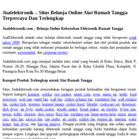
Jualelektronik – Situs Belanja Online Alat Rumah Tangga
Terpercaya Dan Terlengkap
Jualelektronik.com – Belanja Online Kebutuhan Elektronik Rumah Tangga
JualElektronik adalah
situs belanja elektronik rumah tangga
yang telah beroperasi
sejak
tahun 1999
. Beroperasi sebagai retailer
omnichannel
online dan ritel produk-produk alat
rumah tangga yang telah melayani penjualan ke berbagai sektor, mulai dari penjualan end
customer,
government
, dan
corporate project
.
Jualelektronik.com juga menjual melalui toko retail yang berada di Ruko Harco, Blok P,
Nomor 28-29, Mangga Dua, Jakarta Pusat dan di Ruko Glodok Plaza, Komplek, Jl.
Pinangsia Raya Kota No.50 Mangga Besar.
Kategori Produk Terlengkap untuk Alat Rumah Tangga
Situs Jualelektronik.com menyediakan beragam produk berkualitas dan bergaransi resmi.
Seperti kategori
kompor
,
setrika
,
rice cooker
,
magic com
,
oven
,
magic jar
,
kettle
,
food
processor
,
wok pan
,
stand fan
,
wall fan
,
ceiling exhaust fan
,
ventilating fan
,
wall exhaust
fan
,
cooker hob
,
kompor
,
kompor tanam
,
cooker hood
,
blender
,
cookware set
,
dispenser
,
dish dryer
,
air fryer
,
multi cooker
,
noodle maker
,
bread maker
,
air purifier
,
frying pan
,
presto
,
griller
,
chopper
,
slow juicer
,
floor fan
,
regulator gas
,
kipas angin meja
,
mixer
,
mesin
cuci
,
auto fan
,
sirocco fan
,
cup sealer
,
air cooler
,
ceiling fan
,
pompa air
,
antenna
,
water
heater
,
hair dryer
, dan
banyak lainnya
. Dengan produk yang lengkap dan selalu
update
,
kebutuhan spesialis barang elektronik rumah tangga yang Anda butuhkan dapat Anda
jumpai segera. Lengkapi dan
upgrade
perlengkapan elektronik rumah tangga Anda di situs
online
terpercaya Jualelektronik.com.