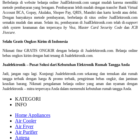
Berbelanja di
website belanja online
JualElektronik.com sangat mudah karena memiliki
metode pembayaran yang beragam. Pembayaran lebih mudah dengan transfer Bank Virtual
Account BCA, Gopay, Akulaku, Shopee Pay, QRIS, Mandiri dan kartu kredit atau debit.
Dengan banyaknya metode pembayaran, berbelanja di situs
online
JualElektronik.com
semakin mudah dan aman. Selain itu, pembayaran di JualElektronik.com telah di-
support
oleh
system
keamanan dan
terpercaya
by Visa
,
Master Card Security Code
dan
JCB
J/secure
.
Selalu Gratis Ongkos Kirim di Indonesia
Nikmati fitur GRATIS ONGKIR dengan belanja di Jualelektronik.com. Belanja online
bebas ongkos kirim dengan hati tenang di Jualelektronik.com.
Jualelektronik – Pusat Solusi dari Kebutuhan Elektronik Rumah Tangga Anda
Jadi, jangan ragu lagi. Kunjungi Jualelektronik.com sekarang dan temukan alat rumah
tangga terbaik dengan harga & promo terbaik, pengiriman bebas ongkir, dan jaminan
keaslian barang. Nikmati pengalaman belanja online yang aman dan nyaman dengan
Jualelektronik – mitra terpercaya Anda dalam memenuhi kebutuhan rumah tangga Anda.
KATEGORI
INFO
Home Appliances
Air Cooler
Air Fryer
Air Purifier
Antena