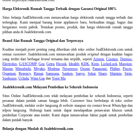
Harga Elektronik Rumah Tangga Terbaik dengan Garansi Original 100%
Situs belanja
JualElektronik.com menawarkan harga elektronik rumah tangga terbaik dan
terlengkap. Kami menjual barang home appliances baru, berkualitas tinggi, bagus dan
bergaransi resmi pabrik. Temukan promo, produk, dan harga elektronik rumah tangga
pilihan anda di Jualelektronik.com.
Brand Alat Rumah Tangga Original dan Terpercaya
Kualitas menjadi
point
penting yang diberikan oleh toko
online
JualElektronik.com untuk
semua
customer.
Jualelektronik.com menawarkan produk
original
dengan kualitas bagus
yang terdiri dari berbagai
brand
ternama dan terpilih, seperti
Ariston
,
Cosmos
,
Denpoo
,
Electrolux
,
GASCOMP
,
Gea
,
Getra
,
Hicook
,
Idealife
,
KDK
,
Kirin
,
LocknLock
,
Maspion
,
Maxim
,
Mitsubishi
,
Miyako
,
Modena
,
Nespresso
,
Oxone
,
Panasonic
,
Philips
,
Pisces
,
Quantum
,
Regency
,
Rinnai
,
Samsung
,
Sanken
,
Sanyo
,
Sekai
,
Sharp
,
Shimizu
,
Stein
,
Sunhouse
,
Uchida
,
Winn Gas
dan
Yong Ma
.
Jualelektronik.com Melayani Pembelian ke Seluruh Indonesia
Situs Online
JualElektronik.com telah melayani pembelian ke seluruh Indonesia, seperti
pesanan dalam jumlah satuan hingga lebih.
Customer
bisa berbelanja di toko
online
JualElektronik, melalui
order
langsung di
website
maupun
via contact
lewat
WhatsApp
dan
telpon langsung
.
Hubungi kami untuk dapat mendapatkan penawaran khusus untuk
pembelian Corporate atau tender. Kami dapat menawarkan faktur pajak untuk pembelian
dalam jumlah banyak
Belanja dengan Mudah di Jualelektronik.com