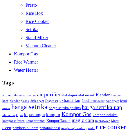
Presto
Rice Box
Rice Cooker
Setrika
Stand Mixer
Vacuum Cleaner
Kompor Gas
Rice Warmer
Water Heater
Tags
air purifier
blender
alat dapur
alat masak
air conditioner
air cooler
blender
exhaust fan
food processor
kaca
blender plastik
dish dryer
Dispenser
hair dryer
hand
harga setrika
harga setrika uap
harga setrika philips
mixer
Kompor Gas
kipas angin
kompor
kompor induksi
idul adha
kipas
magic com
Kompor Tanam
kompor infrared
kompor rinnai
microwave
Mpasi
rice cooker
oven
pembersih udara
penanak nasi
pengering rambut
presto