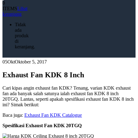
0
ITEMS
Lihat
keranjang
Tidak
ada
produk
di
keranjang.
05
Okt
Oktober 5, 2017
Exhaust Fan KDK 8 Inch
Cari kipas angin exhaust fan KDK? Tenang, varian KDK exhaust
fan ada banyak salah satunya ialah exhaust fan KDK 8 inch
20TGQ. Lantas, seperti apakah spesifikasi exhaust fan KDK 8 inch
ini? Simak berikut:
Baca juga:
Exhaust Fan KDK Catalogue
Spesifikasi Exhaust Fan KDK 20TGQ