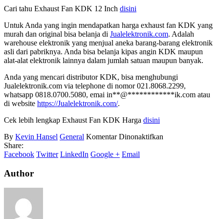
Cari tahu Exhaust Fan KDK 12 Inch
disini
Untuk Anda yang ingin mendapatkan harga exhaust fan KDK yang
murah dan original bisa belanja di
Jualelektronik.com
. Adalah
warehouse elektronik yang menjual aneka barang-barang elektronik
asli dari pabriknya. Anda bisa belanja kipas angin KDK maupun
alat-alat elektronik lainnya dalam jumlah satuan maupun banyak.
Anda yang mencari distributor KDK, bisa menghubungi
Jualelektronik.com via telephone di nomor 021.8068.2299,
whatsapp 0818.0700.5080, emai
in
**
@
************
ik.com
atau
di website
https://Jualelektronik.com/
.
Cek lebih lengkap Exhaust Fan KDK Harga
disini
pada
By
Kevin Hansel
General
Komentar Dinonaktifkan
Exhaust
Share:
Fan
Facebook
Twitter
LinkedIn
Google +
Email
KDK
8
Author
Inch