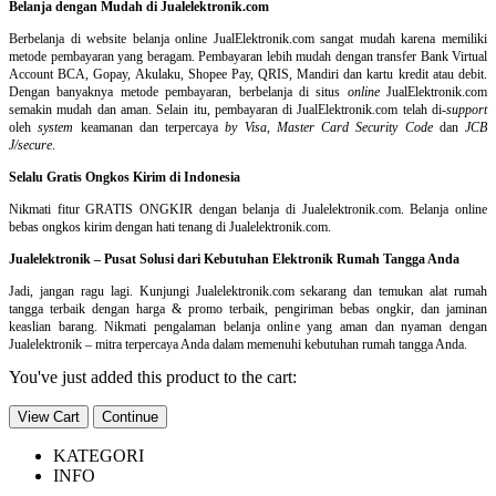
Belanja dengan Mudah di Jualelektronik.com
Berbelanja di
website belanja online
JualElektronik.com sangat mudah karena memiliki
metode pembayaran yang beragam. Pembayaran lebih mudah dengan transfer Bank Virtual
Account BCA, Gopay, Akulaku, Shopee Pay, QRIS, Mandiri dan kartu kredit atau debit.
Dengan banyaknya metode pembayaran, berbelanja di situs
online
JualElektronik.com
semakin mudah dan aman. Selain itu, pembayaran di JualElektronik.com telah di-
support
oleh
system
keamanan dan
terpercaya
by Visa
,
Master Card Security Code
dan
JCB
J/secure
.
Selalu Gratis Ongkos Kirim di Indonesia
Nikmati fitur GRATIS ONGKIR dengan belanja di Jualelektronik.com. Belanja online
bebas ongkos kirim dengan hati tenang di Jualelektronik.com.
Jualelektronik – Pusat Solusi dari Kebutuhan Elektronik Rumah Tangga Anda
Jadi, jangan ragu lagi. Kunjungi Jualelektronik.com sekarang dan temukan alat rumah
tangga terbaik dengan harga & promo terbaik, pengiriman bebas ongkir, dan jaminan
keaslian barang. Nikmati pengalaman belanja online yang aman dan nyaman dengan
Jualelektronik – mitra terpercaya Anda dalam memenuhi kebutuhan rumah tangga Anda.
You've just added this product to the cart:
View Cart
Continue
KATEGORI
INFO