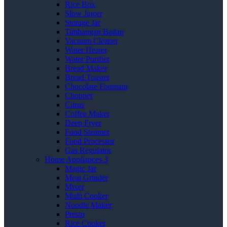
Rice Box
Slow Juicer
Storage Jar
Timbangan Badan
Vacuum Cleaner
Water Heater
Water Purifier
Bread Maker
Bread Toaster
Chocolate Fountain
Chopper
Citrus
Coffee Maker
Deep Fryer
Food Steamer
Food Processor
Gas Regulator
Home Appliances 3
Magic Jar
Meat Grinder
Mixer
Multi Cooker
Noodle Maker
Presto
Rice Cooker