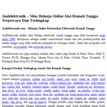
Jualelektronik – Situs Belanja Online Alat Rumah Tangga
Terpercaya Dan Terlengkap
Jualelektronik.com – Belanja Online Kebutuhan Elektronik Rumah Tangga
JualElektronik adalah
situs belanja elektronik rumah tangga
yang telah beroperasi
sejak
tahun 1999
. Beroperasi sebagai retailer
omnichannel
online dan ritel produk-produk alat
rumah tangga yang telah melayani penjualan ke berbagai sektor, mulai dari penjualan end
customer,
government
, dan
corporate project
.
Jualelektronik.com juga menjual melalui toko retail yang berada di Ruko Harco, Blok P,
Nomor 28-29, Mangga Dua, Jakarta Pusat dan di Ruko Glodok Plaza, Komplek, Jl.
Pinangsia Raya Kota No.50 Mangga Besar.
Kategori Produk Terlengkap untuk Alat Rumah Tangga
Situs Jualelektronik.com menyediakan beragam produk berkualitas dan bergaransi resmi.
Seperti kategori
kompor
,
setrika
,
rice cooker
,
magic com
,
oven
,
magic jar
,
kettle
,
food
processor
,
wok pan
,
stand fan
,
wall fan
,
ceiling exhaust fan
,
ventilating fan
,
wall exhaust
fan
,
cooker hob
,
kompor
,
kompor tanam
,
cooker hood
,
blender
,
cookware set
,
dispenser
,
dish dryer
,
air fryer
,
multi cooker
,
noodle maker
,
bread maker
,
air purifier
,
frying pan
,
presto
,
griller
,
chopper
,
slow juicer
,
floor fan
,
regulator gas
,
kipas angin meja
,
mixer
,
mesin
cuci
,
auto fan
,
sirocco fan
,
cup sealer
,
air cooler
,
ceiling fan
,
pompa air
,
antenna
,
water
heater
,
hair dryer
, dan
banyak lainnya
. Dengan produk yang lengkap dan selalu
update
,
kebutuhan spesialis barang elektronik rumah tangga yang Anda butuhkan dapat Anda