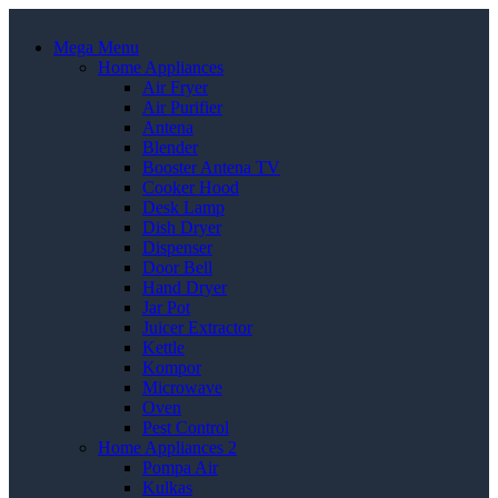
Mega Menu
Home Appliances
Air Fryer
Air Purifier
Antena
Blender
Booster Antena TV
Cooker Hood
Desk Lamp
Dish Dryer
Dispenser
Door Bell
Hand Dryer
Jar Pot
Juicer Extractor
Kettle
Kompor
Microwave
Oven
Pest Control
Home Appliances 2
Pompa Air
Kulkas