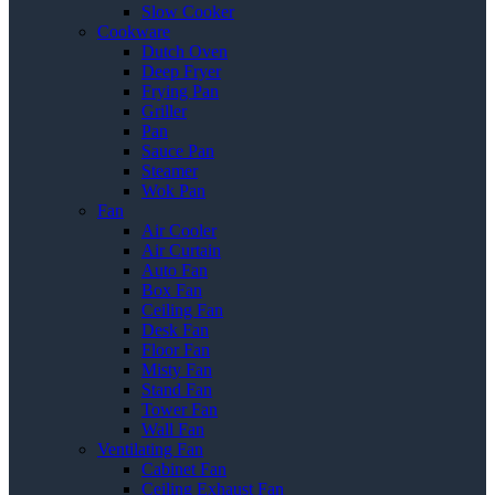
Slow Cooker
Cookware
Dutch Oven
Deep Fryer
Frying Pan
Griller
Pan
Sauce Pan
Steamer
Wok Pan
Fan
Air Cooler
Air Curtain
Auto Fan
Box Fan
Ceiling Fan
Desk Fan
Floor Fan
Misty Fan
Stand Fan
Tower Fan
Wall Fan
Ventilating Fan
Cabinet Fan
Ceiling Exhaust Fan