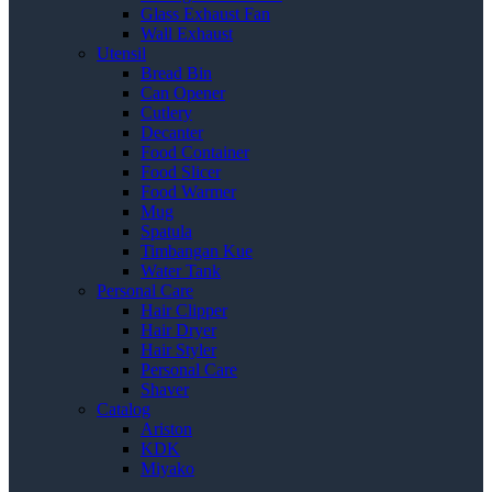
Glass Exhaust Fan
Wall Exhaust
Utensil
Bread Bin
Can Opener
Cutlery
Decanter
Food Container
Food Slicer
Food Warmer
Mug
Spatula
Timbangan Kue
Water Tank
Personal Care
Hair Clipper
Hair Dryer
Hair Styler
Personal Care
Shaver
Catalog
Ariston
KDK
Miyako