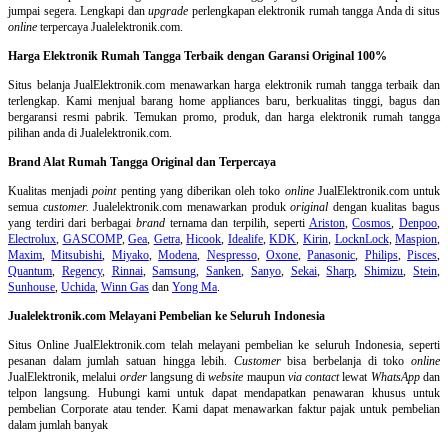
jumpai segera. Lengkapi dan
upgrade
perlengkapan elektronik rumah tangga Anda di situs
online
terpercaya Jualelektronik.com.
Harga Elektronik Rumah Tangga Terbaik dengan Garansi Original 100%
Situs belanja
JualElektronik.com menawarkan harga elektronik rumah tangga terbaik dan
terlengkap. Kami menjual barang home appliances baru, berkualitas tinggi, bagus dan
bergaransi resmi pabrik. Temukan promo, produk, dan harga elektronik rumah tangga
pilihan anda di Jualelektronik.com.
Brand Alat Rumah Tangga Original dan Terpercaya
Kualitas menjadi
point
penting yang diberikan oleh toko
online
JualElektronik.com untuk
semua
customer.
Jualelektronik.com menawarkan produk
original
dengan kualitas bagus
yang terdiri dari berbagai
brand
ternama dan terpilih, seperti
Ariston
,
Cosmos
,
Denpoo
,
Electrolux
,
GASCOMP
,
Gea
,
Getra
,
Hicook
,
Idealife
,
KDK
,
Kirin
,
LocknLock
,
Maspion
,
Maxim
,
Mitsubishi
,
Miyako
,
Modena
,
Nespresso
,
Oxone
,
Panasonic
,
Philips
,
Pisces
,
Quantum
,
Regency
,
Rinnai
,
Samsung
,
Sanken
,
Sanyo
,
Sekai
,
Sharp
,
Shimizu
,
Stein
,
Sunhouse
,
Uchida
,
Winn Gas
dan
Yong Ma
.
Jualelektronik.com Melayani Pembelian ke Seluruh Indonesia
Situs Online
JualElektronik.com telah melayani pembelian ke seluruh Indonesia, seperti
pesanan dalam jumlah satuan hingga lebih.
Customer
bisa berbelanja di toko
online
JualElektronik, melalui
order
langsung di
website
maupun
via contact
lewat
WhatsApp
dan
telpon langsung
.
Hubungi kami untuk dapat mendapatkan penawaran khusus untuk
pembelian Corporate atau tender. Kami dapat menawarkan faktur pajak untuk pembelian
dalam jumlah banyak