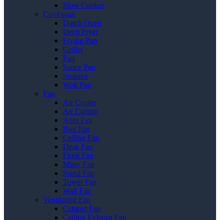
Slow Cooker
Cookware
Dutch Oven
Deep Fryer
Frying Pan
Griller
Pan
Sauce Pan
Steamer
Wok Pan
Fan
Air Cooler
Air Curtain
Auto Fan
Box Fan
Ceiling Fan
Desk Fan
Floor Fan
Misty Fan
Stand Fan
Tower Fan
Wall Fan
Ventilating Fan
Cabinet Fan
Ceiling Exhaust Fan