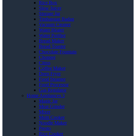
Rice Box
Slow Juicer
Storage Jar
Timbangan Badan
Vacuum Cleaner
Water Heater
Water Purifier
Bread Maker
Bread Toaster
Chocolate Fountain
Chopper
Citrus
Coffee Maker
Deep Fryer
Food Steamer
Food Processor
Gas Regulator
Home Appliances 3
Magic Jar
Meat Grinder
Mixer
Multi Cooker
Noodle Maker
Presto
Rice Cooker