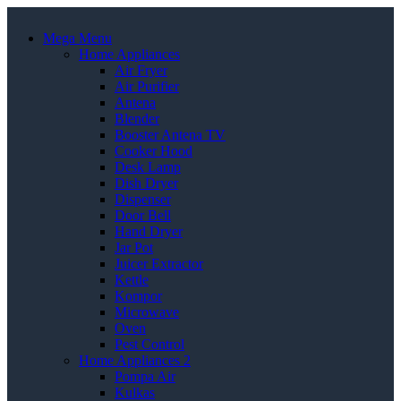
Mega Menu
Home Appliances
Air Fryer
Air Purifier
Antena
Blender
Booster Antena TV
Cooker Hood
Desk Lamp
Dish Dryer
Dispenser
Door Bell
Hand Dryer
Jar Pot
Juicer Extractor
Kettle
Kompor
Microwave
Oven
Pest Control
Home Appliances 2
Pompa Air
Kulkas