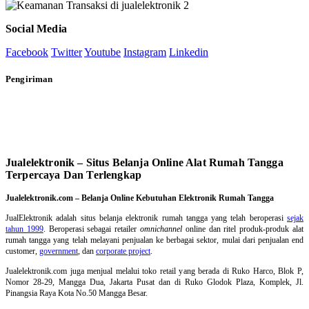
Social Media
Facebook
Twitter
Youtube
Instagram
Linkedin
Pengiriman
Jualelektronik – Situs Belanja Online Alat Rumah Tangga
Terpercaya Dan Terlengkap
Jualelektronik.com – Belanja Online Kebutuhan Elektronik Rumah Tangga
JualElektronik adalah
situs belanja elektronik rumah tangga
yang telah beroperasi
sejak
tahun 1999
. Beroperasi sebagai retailer
omnichannel
online dan ritel produk-produk alat
rumah tangga yang telah melayani penjualan ke berbagai sektor, mulai dari penjualan end
customer,
government
, dan
corporate project
.
Jualelektronik.com juga menjual melalui toko retail yang berada di Ruko Harco, Blok P,
Nomor 28-29, Mangga Dua, Jakarta Pusat dan di Ruko Glodok Plaza, Komplek, Jl.
Pinangsia Raya Kota No.50 Mangga Besar.