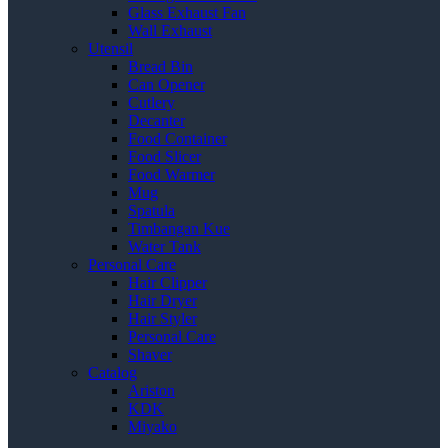
Glass Exhaust Fan
Wall Exhaust
Utensil
Bread Bin
Can Opener
Cutlery
Decanter
Food Container
Food Slicer
Food Warmer
Mug
Spatula
Timbangan Kue
Water Tank
Personal Care
Hair Clipper
Hair Dryer
Hair Styler
Personal Care
Shaver
Catalog
Ariston
KDK
Miyako