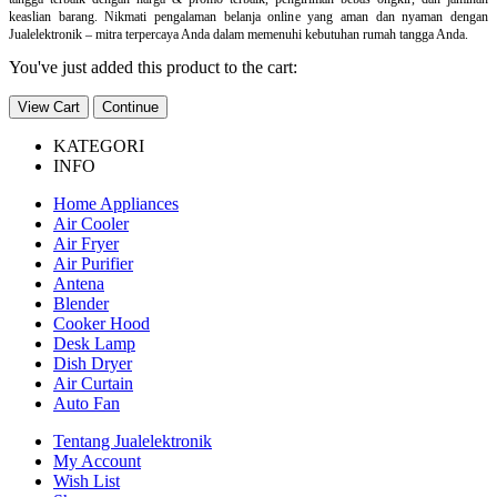
keaslian barang. Nikmati pengalaman belanja online yang aman dan nyaman dengan
Jualelektronik – mitra terpercaya Anda dalam memenuhi kebutuhan rumah tangga Anda.
You've just added this product to the cart:
View Cart
Continue
KATEGORI
INFO
Home Appliances
Air Cooler
Air Fryer
Air Purifier
Antena
Blender
Cooker Hood
Desk Lamp
Dish Dryer
Air Curtain
Auto Fan
Tentang Jualelektronik
My Account
Wish List