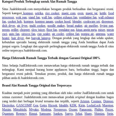
Kategori Produk Terlengkap untuk Alat Rumah Tangga
Situs Jualelektronik.com menyediakan beragam produk berkualitas dan bergaransi resmi.
Seperti kategori
kompor
,
setrika
,
rice cooker
,
magic com
,
oven
,
magic jar
,
kettle
,
food
processor
,
wok pan
,
stand fan
,
wall fan
,
ceiling exhaust fan
,
ventilating fan
,
wall exhaust
fan
,
cooker hob
,
kompor
,
kompor tanam
,
cooker hood
,
blender
,
cookware set
,
dispenser
,
dish dryer
,
air fryer
,
multi cooker
,
noodle maker
,
bread maker
,
air purifier
,
frying pan
,
presto
,
griller
,
chopper
,
slow juicer
,
floor fan
,
regulator gas
,
kipas angin meja
,
mixer
,
mesin
cuci
,
auto fan
,
sirocco fan
,
cup sealer
,
air cooler
,
ceiling fan
,
pompa air
,
antenna
,
water
heater
,
hair dryer
, dan
banyak lainnya
. Dengan produk yang lengkap dan selalu
update
,
kebutuhan spesialis barang elektronik rumah tangga yang Anda butuhkan dapat Anda
jumpai segera. Lengkapi dan
upgrade
perlengkapan elektronik rumah tangga Anda di situs
online
terpercaya Jualelektronik.com.
Harga Elektronik Rumah Tangga Terbaik dengan Garansi Original 100%
Situs belanja
JualElektronik.com menawarkan harga elektronik rumah tangga terbaik dan
terlengkap. Kami menjual barang home appliances baru, berkualitas tinggi, bagus dan
bergaransi resmi pabrik. Temukan promo, produk, dan harga elektronik rumah tangga
pilihan anda di Jualelektronik.com.
Brand Alat Rumah Tangga Original dan Terpercaya
Kualitas menjadi
point
penting yang diberikan oleh toko
online
JualElektronik.com untuk
semua
customer.
Jualelektronik.com menawarkan produk
original
dengan kualitas bagus
yang terdiri dari berbagai
brand
ternama dan terpilih, seperti
Ariston
,
Cosmos
,
Denpoo
,
Electrolux
,
GASCOMP
,
Gea
,
Getra
,
Hicook
,
Idealife
,
KDK
,
Kirin
,
LocknLock
,
Maspion
,
Maxim
,
Mitsubishi
,
Miyako
,
Modena
,
Nespresso
,
Oxone
,
Panasonic
,
Philips
,
Pisces
,
Quantum
,
Regency
,
Rinnai
,
Samsung
,
Sanken
,
Sanyo
,
Sekai
,
Sharp
,
Shimizu
,
Stein
,