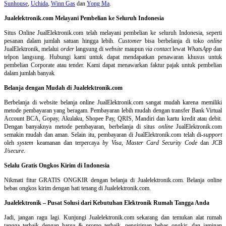
Sunhouse
,
Uchida
,
Winn Gas
dan
Yong Ma
.
Jualelektronik.com Melayani Pembelian ke Seluruh Indonesia
Situs Online
JualElektronik.com telah melayani pembelian ke seluruh Indonesia, seperti
pesanan dalam jumlah satuan hingga lebih.
Customer
bisa berbelanja di toko
online
JualElektronik, melalui
order
langsung di
website
maupun
via contact
lewat
WhatsApp
dan
telpon langsung
.
Hubungi kami untuk dapat mendapatkan penawaran khusus untuk
pembelian Corporate atau tender. Kami dapat menawarkan faktur pajak untuk pembelian
dalam jumlah banyak
Belanja dengan Mudah di Jualelektronik.com
Berbelanja di
website belanja online
JualElektronik.com sangat mudah karena memiliki
metode pembayaran yang beragam. Pembayaran lebih mudah dengan transfer Bank Virtual
Account BCA, Gopay, Akulaku, Shopee Pay, QRIS, Mandiri dan kartu kredit atau debit.
Dengan banyaknya metode pembayaran, berbelanja di situs
online
JualElektronik.com
semakin mudah dan aman. Selain itu, pembayaran di JualElektronik.com telah di-
support
oleh
system
keamanan dan
terpercaya
by Visa
,
Master Card Security Code
dan
JCB
J/secure
.
Selalu Gratis Ongkos Kirim di Indonesia
Nikmati fitur GRATIS ONGKIR dengan belanja di Jualelektronik.com. Belanja online
bebas ongkos kirim dengan hati tenang di Jualelektronik.com.
Jualelektronik – Pusat Solusi dari Kebutuhan Elektronik Rumah Tangga Anda
Jadi, jangan ragu lagi. Kunjungi Jualelektronik.com sekarang dan temukan alat rumah
tangga terbaik dengan harga & promo terbaik, pengiriman bebas ongkir, dan jaminan