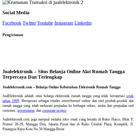
Social Media
Facebook
Twitter
Youtube
Instagram
Linkedin
Pengiriman
Jualelektronik – Situs Belanja Online Alat Rumah Tangga
Terpercaya Dan Terlengkap
Jualelektronik.com – Belanja Online Kebutuhan Elektronik Rumah Tangga
JualElektronik adalah
situs belanja elektronik rumah tangga
yang telah beroperasi
sejak
tahun 1999
. Beroperasi sebagai retailer
omnichannel
online dan ritel produk-produk alat
rumah tangga yang telah melayani penjualan ke berbagai sektor, mulai dari penjualan end
customer,
government
, dan
corporate project
.
Jualelektronik.com juga menjual melalui toko retail yang berada di Ruko Harco, Blok P,
Nomor 28-29, Mangga Dua, Jakarta Pusat dan di Ruko Glodok Plaza, Komplek, Jl.
Pinangsia Raya Kota No.50 Mangga Besar.