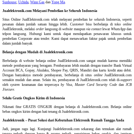
Sunhouse
,
Uchida
,
Winn Gas
dan
Yong Ma
.
Jualelektronik.com Melayani Pembelian ke Seluruh Indonesia
Situs Online
JualElektronik.com telah melayani pembelian ke seluruh Indonesia, seperti
pesanan dalam jumlah satuan hingga lebih.
Customer
bisa berbelanja di toko
online
JualElektronik, melalui
order
langsung di
website
maupun
via contact
lewat
WhatsApp
dan
telpon langsung
.
Hubungi kami untuk dapat mendapatkan penawaran khusus untuk
pembelian Corporate atau tender. Kami dapat menawarkan faktur pajak untuk pembelian
dalam jumlah banyak
Belanja dengan Mudah di Jualelektronik.com
Berbelanja di
website belanja online
JualElektronik.com sangat mudah karena memiliki
metode pembayaran yang beragam. Pembayaran lebih mudah dengan transfer Bank Virtual
Account BCA, Gopay, Akulaku, Shopee Pay, QRIS, Mandiri dan kartu kredit atau debit.
Dengan banyaknya metode pembayaran, berbelanja di situs
online
JualElektronik.com
semakin mudah dan aman. Selain itu, pembayaran di JualElektronik.com telah di-
support
oleh
system
keamanan dan
terpercaya
by Visa
,
Master Card Security Code
dan
JCB
J/secure
.
Selalu Gratis Ongkos Kirim di Indonesia
Nikmati fitur GRATIS ONGKIR dengan belanja di Jualelektronik.com. Belanja online
bebas ongkos kirim dengan hati tenang di Jualelektronik.com.
Jualelektronik – Pusat Solusi dari Kebutuhan Elektronik Rumah Tangga Anda
Jadi, jangan ragu lagi. Kunjungi Jualelektronik.com sekarang dan temukan alat rumah
tangga terbaik dengan harga & promo terbaik, pengiriman bebas ongkir, dan jaminan