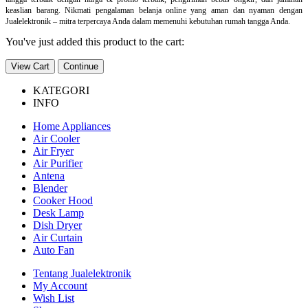
keaslian barang. Nikmati pengalaman belanja online yang aman dan nyaman dengan
Jualelektronik – mitra terpercaya Anda dalam memenuhi kebutuhan rumah tangga Anda.
You've just added this product to the cart:
View Cart
Continue
KATEGORI
INFO
Home Appliances
Air Cooler
Air Fryer
Air Purifier
Antena
Blender
Cooker Hood
Desk Lamp
Dish Dryer
Air Curtain
Auto Fan
Tentang Jualelektronik
My Account
Wish List