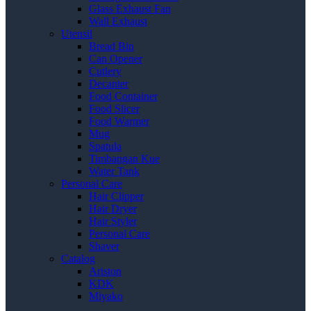
Glass Exhaust Fan
Wall Exhaust
Utensil
Bread Bin
Can Opener
Cutlery
Decanter
Food Container
Food Slicer
Food Warmer
Mug
Spatula
Timbangan Kue
Water Tank
Personal Care
Hair Clipper
Hair Dryer
Hair Styler
Personal Care
Shaver
Catalog
Ariston
KDK
Miyako