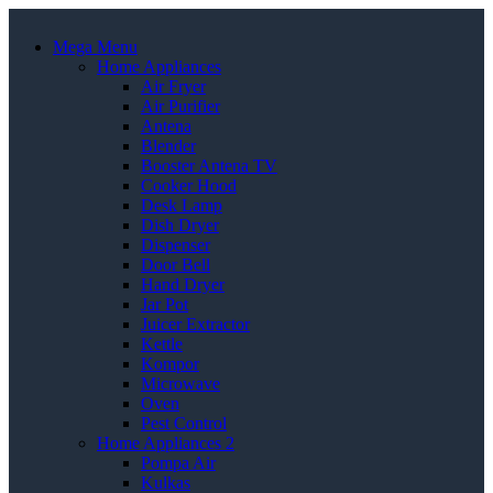
Mega Menu
Home Appliances
Air Fryer
Air Purifier
Antena
Blender
Booster Antena TV
Cooker Hood
Desk Lamp
Dish Dryer
Dispenser
Door Bell
Hand Dryer
Jar Pot
Juicer Extractor
Kettle
Kompor
Microwave
Oven
Pest Control
Home Appliances 2
Pompa Air
Kulkas