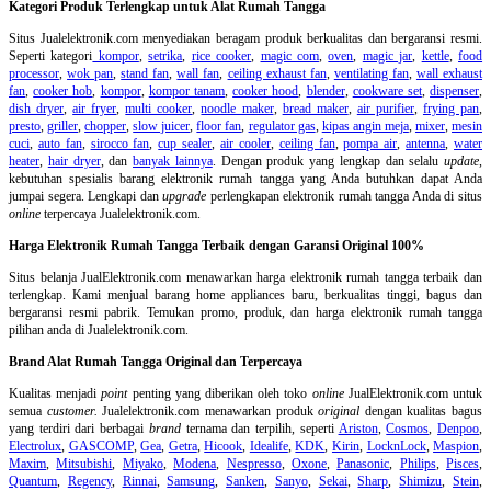
Kategori Produk Terlengkap untuk Alat Rumah Tangga
Situs Jualelektronik.com menyediakan beragam produk berkualitas dan bergaransi resmi.
Seperti kategori
kompor
,
setrika
,
rice cooker
,
magic com
,
oven
,
magic jar
,
kettle
,
food
processor
,
wok pan
,
stand fan
,
wall fan
,
ceiling exhaust fan
,
ventilating fan
,
wall exhaust
fan
,
cooker hob
,
kompor
,
kompor tanam
,
cooker hood
,
blender
,
cookware set
,
dispenser
,
dish dryer
,
air fryer
,
multi cooker
,
noodle maker
,
bread maker
,
air purifier
,
frying pan
,
presto
,
griller
,
chopper
,
slow juicer
,
floor fan
,
regulator gas
,
kipas angin meja
,
mixer
,
mesin
cuci
,
auto fan
,
sirocco fan
,
cup sealer
,
air cooler
,
ceiling fan
,
pompa air
,
antenna
,
water
heater
,
hair dryer
, dan
banyak lainnya
. Dengan produk yang lengkap dan selalu
update
,
kebutuhan spesialis barang elektronik rumah tangga yang Anda butuhkan dapat Anda
jumpai segera. Lengkapi dan
upgrade
perlengkapan elektronik rumah tangga Anda di situs
online
terpercaya Jualelektronik.com.
Harga Elektronik Rumah Tangga Terbaik dengan Garansi Original 100%
Situs belanja
JualElektronik.com menawarkan harga elektronik rumah tangga terbaik dan
terlengkap. Kami menjual barang home appliances baru, berkualitas tinggi, bagus dan
bergaransi resmi pabrik. Temukan promo, produk, dan harga elektronik rumah tangga
pilihan anda di Jualelektronik.com.
Brand Alat Rumah Tangga Original dan Terpercaya
Kualitas menjadi
point
penting yang diberikan oleh toko
online
JualElektronik.com untuk
semua
customer.
Jualelektronik.com menawarkan produk
original
dengan kualitas bagus
yang terdiri dari berbagai
brand
ternama dan terpilih, seperti
Ariston
,
Cosmos
,
Denpoo
,
Electrolux
,
GASCOMP
,
Gea
,
Getra
,
Hicook
,
Idealife
,
KDK
,
Kirin
,
LocknLock
,
Maspion
,
Maxim
,
Mitsubishi
,
Miyako
,
Modena
,
Nespresso
,
Oxone
,
Panasonic
,
Philips
,
Pisces
,
Quantum
,
Regency
,
Rinnai
,
Samsung
,
Sanken
,
Sanyo
,
Sekai
,
Sharp
,
Shimizu
,
Stein
,