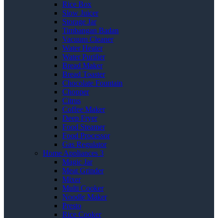
Rice Box
Slow Juicer
Storage Jar
Timbangan Badan
Vacuum Cleaner
Water Heater
Water Purifier
Bread Maker
Bread Toaster
Chocolate Fountain
Chopper
Citrus
Coffee Maker
Deep Fryer
Food Steamer
Food Processor
Gas Regulator
Home Appliances 3
Magic Jar
Meat Grinder
Mixer
Multi Cooker
Noodle Maker
Presto
Rice Cooker