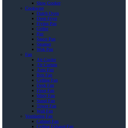
Slow Cooker
Cookware
Dutch Oven
Deep Fryer
Frying Pan
Griller
Pan
Sauce Pan
Steamer
Wok Pan
Fan
Air Cooler
Air Curtain
Auto Fan
Box Fan
Ceiling Fan
Desk Fan
Floor Fan
Misty Fan
Stand Fan
Tower Fan
Wall Fan
Ventilating Fan
Cabinet Fan
Ceiling Exhaust Fan