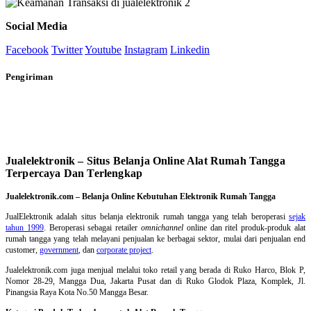
Social Media
Facebook
Twitter
Youtube
Instagram
Linkedin
Pengiriman
Jualelektronik – Situs Belanja Online Alat Rumah Tangga
Terpercaya Dan Terlengkap
Jualelektronik.com – Belanja Online Kebutuhan Elektronik Rumah Tangga
JualElektronik adalah
situs belanja elektronik rumah tangga
yang telah beroperasi
sejak
tahun 1999
. Beroperasi sebagai retailer
omnichannel
online dan ritel produk-produk alat
rumah tangga yang telah melayani penjualan ke berbagai sektor, mulai dari penjualan end
customer,
government
, dan
corporate project
.
Jualelektronik.com juga menjual melalui toko retail yang berada di Ruko Harco, Blok P,
Nomor 28-29, Mangga Dua, Jakarta Pusat dan di Ruko Glodok Plaza, Komplek, Jl.
Pinangsia Raya Kota No.50 Mangga Besar.