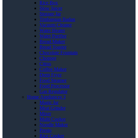
Rice Box
Slow Juicer
Storage Jar
Timbangan Badan
Vacuum Cleaner
Water Heater
Water Purifier
Bread Maker
Bread Toaster
Chocolate Fountain
Chopper
Citrus
Coffee Maker
Deep Fryer
Food Steamer
Food Processor
Gas Regulator
Home Appliances 3
Magic Jar
Meat Grinder
Mixer
Multi Cooker
Noodle Maker
Presto
Rice Cooker