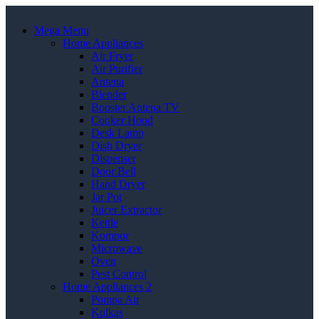
Mega Menu
Home Appliances
Air Fryer
Air Purifier
Antena
Blender
Booster Antena TV
Cooker Hood
Desk Lamp
Dish Dryer
Dispenser
Door Bell
Hand Dryer
Jar Pot
Juicer Extractor
Kettle
Kompor
Microwave
Oven
Pest Control
Home Appliances 2
Pompa Air
Kulkas