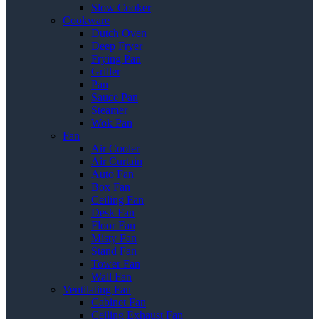
Slow Cooker
Cookware
Dutch Oven
Deep Fryer
Frying Pan
Griller
Pan
Sauce Pan
Steamer
Wok Pan
Fan
Air Cooler
Air Curtain
Auto Fan
Box Fan
Ceiling Fan
Desk Fan
Floor Fan
Misty Fan
Stand Fan
Tower Fan
Wall Fan
Ventilating Fan
Cabinet Fan
Ceiling Exhaust Fan