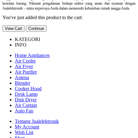
keaslian barang. Nikmati pengalaman belanja online yang aman dan nyaman dengan
Jualelektronik – mitra terpercaya Anda dalam memenuhi kebutuhan rumah tangga Anda.
You've just added this product to the cart:
View Cart
Continue
KATEGORI
INFO
Home Appliances
Air Cooler
Air Fryer
Air Purifier
Antena
Blender
Cooker Hood
Desk Lamp
Dish Dryer
Air Curtain
Auto Fan
Tentang Jualelektronik
My Account
Wish List
Shop