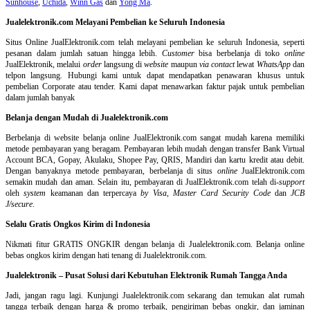
Sunhouse
,
Uchida
,
Winn Gas
dan
Yong Ma
.
Jualelektronik.com Melayani Pembelian ke Seluruh Indonesia
Situs Online
JualElektronik.com telah melayani pembelian ke seluruh Indonesia, seperti
pesanan dalam jumlah satuan hingga lebih.
Customer
bisa berbelanja di toko
online
JualElektronik, melalui
order
langsung di
website
maupun
via contact
lewat
WhatsApp
dan
telpon langsung
.
Hubungi kami untuk dapat mendapatkan penawaran khusus untuk
pembelian Corporate atau tender. Kami dapat menawarkan faktur pajak untuk pembelian
dalam jumlah banyak
Belanja dengan Mudah di Jualelektronik.com
Berbelanja di
website belanja online
JualElektronik.com sangat mudah karena memiliki
metode pembayaran yang beragam. Pembayaran lebih mudah dengan transfer Bank Virtual
Account BCA, Gopay, Akulaku, Shopee Pay, QRIS, Mandiri dan kartu kredit atau debit.
Dengan banyaknya metode pembayaran, berbelanja di situs
online
JualElektronik.com
semakin mudah dan aman. Selain itu, pembayaran di JualElektronik.com telah di-
support
oleh
system
keamanan dan
terpercaya
by Visa
,
Master Card Security Code
dan
JCB
J/secure
.
Selalu Gratis Ongkos Kirim di Indonesia
Nikmati fitur GRATIS ONGKIR dengan belanja di Jualelektronik.com. Belanja online
bebas ongkos kirim dengan hati tenang di Jualelektronik.com.
Jualelektronik – Pusat Solusi dari Kebutuhan Elektronik Rumah Tangga Anda
Jadi, jangan ragu lagi. Kunjungi Jualelektronik.com sekarang dan temukan alat rumah
tangga terbaik dengan harga & promo terbaik, pengiriman bebas ongkir, dan jaminan