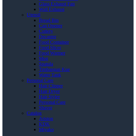
Glass Exhaust Fan
Wall Exhaust
Utensil
Bread Bin
Can Opener
Cutlery
Decanter
Food Container
Food Slicer
Food Warmer
Mug
Spatula
Timbangan Kue
Water Tank
Personal Care
Hair Clipper
Hair Dryer
Hair Styler
Personal Care
Shaver
Catalog
Ariston
KDK
Miyako