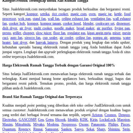
Kategori Produk Terlengkap untuk Alat Rumah Tangga
Situs Jualelektronik.com menyediakan beragam produk berkualitas dan bergaransi resmi.
Seperti kategori
kompor
,
setrika
,
rice cooker
,
magic com
,
oven
,
magic jar
,
kettle
,
food
processor
,
wok pan
,
stand fan
,
wall fan
,
ceiling exhaust fan
,
ventilating fan
,
wall exhaust
fan
,
cooker hob
,
kompor
,
kompor tanam
,
cooker hood
,
blender
,
cookware set
,
dispenser
,
dish dryer
,
air fryer
,
multi cooker
,
noodle maker
,
bread maker
,
air purifier
,
frying pan
,
presto
,
griller
,
chopper
,
slow juicer
,
floor fan
,
regulator gas
,
kipas angin meja
,
mixer
,
mesin
cuci
,
auto fan
,
sirocco fan
,
cup sealer
,
air cooler
,
ceiling fan
,
pompa air
,
antenna
,
water
heater
,
hair dryer
, dan
banyak lainnya
. Dengan produk yang lengkap dan selalu
update
,
kebutuhan spesialis barang elektronik rumah tangga yang Anda butuhkan dapat Anda
jumpai segera. Lengkapi dan
upgrade
perlengkapan elektronik rumah tangga Anda di situs
online
terpercaya Jualelektronik.com.
Harga Elektronik Rumah Tangga Terbaik dengan Garansi Original 100%
Situs belanja
JualElektronik.com menawarkan harga elektronik rumah tangga terbaik dan
terlengkap. Kami menjual barang home appliances baru, berkualitas tinggi, bagus dan
bergaransi resmi pabrik. Temukan promo, produk, dan harga elektronik rumah tangga
pilihan anda di Jualelektronik.com.
Brand Alat Rumah Tangga Original dan Terpercaya
Kualitas menjadi
point
penting yang diberikan oleh toko
online
JualElektronik.com untuk
semua
customer.
Jualelektronik.com menawarkan produk
original
dengan kualitas bagus
yang terdiri dari berbagai
brand
ternama dan terpilih, seperti
Ariston
,
Cosmos
,
Denpoo
,
Electrolux
,
GASCOMP
,
Gea
,
Getra
,
Hicook
,
Idealife
,
KDK
,
Kirin
,
LocknLock
,
Maspion
,
Maxim
,
Mitsubishi
,
Miyako
,
Modena
,
Nespresso
,
Oxone
,
Panasonic
,
Philips
,
Pisces
,
Quantum
,
Regency
,
Rinnai
,
Samsung
,
Sanken
,
Sanyo
,
Sekai
,
Sharp
,
Shimizu
,
Stein
,