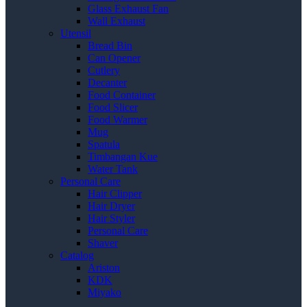
Glass Exhaust Fan
Wall Exhaust
Utensil
Bread Bin
Can Opener
Cutlery
Decanter
Food Container
Food Slicer
Food Warmer
Mug
Spatula
Timbangan Kue
Water Tank
Personal Care
Hair Clipper
Hair Dryer
Hair Styler
Personal Care
Shaver
Catalog
Ariston
KDK
Miyako