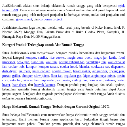
JualElektronik adalah
situs belanja elektronik rumah tangga
yang telah beroperasi
sejak
tahun 1999
. Beroperasi sebagai retailer
omnichannel
online dan ritel produk-produk alat
rumah tangga yang telah melayani penjualan ke berbagai sektor, mulai dari penjualan end
customer,
government
, dan
corporate project
.
Jualelektronik.com juga menjual melalui toko retail yang berada di Ruko Harco, Blok P,
Nomor 28-29, Mangga Dua, Jakarta Pusat dan di Ruko Glodok Plaza, Komplek, Jl.
Pinangsia Raya Kota No.50 Mangga Besar.
Kategori Produk Terlengkap untuk Alat Rumah Tangga
Situs Jualelektronik.com menyediakan beragam produk berkualitas dan bergaransi resmi.
Seperti kategori
kompor
,
setrika
,
rice cooker
,
magic com
,
oven
,
magic jar
,
kettle
,
food
processor
,
wok pan
,
stand fan
,
wall fan
,
ceiling exhaust fan
,
ventilating fan
,
wall exhaust
fan
,
cooker hob
,
kompor
,
kompor tanam
,
cooker hood
,
blender
,
cookware set
,
dispenser
,
dish dryer
,
air fryer
,
multi cooker
,
noodle maker
,
bread maker
,
air purifier
,
frying pan
,
presto
,
griller
,
chopper
,
slow juicer
,
floor fan
,
regulator gas
,
kipas angin meja
,
mixer
,
mesin
cuci
,
auto fan
,
sirocco fan
,
cup sealer
,
air cooler
,
ceiling fan
,
pompa air
,
antenna
,
water
heater
,
hair dryer
, dan
banyak lainnya
. Dengan produk yang lengkap dan selalu
update
,
kebutuhan spesialis barang elektronik rumah tangga yang Anda butuhkan dapat Anda
jumpai segera. Lengkapi dan
upgrade
perlengkapan elektronik rumah tangga Anda di situs
online
terpercaya Jualelektronik.com.
Harga Elektronik Rumah Tangga Terbaik dengan Garansi Original 100%
Situs belanja
JualElektronik.com menawarkan harga elektronik rumah tangga terbaik dan
terlengkap. Kami menjual barang home appliances baru, berkualitas tinggi, bagus dan
bergaransi resmi pabrik. Temukan promo, produk, dan harga elektronik rumah tangga