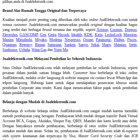
pilihan anda di Jualelektronik.com.
Brand Alat Rumah Tangga Original dan Terpercaya
Kualitas menjadi
point
penting yang diberikan oleh toko
online
JualElektronik.com untuk
semua
customer.
Jualelektronik.com menawarkan produk
original
dengan kualitas bagus
yang terdiri dari berbagai
brand
ternama dan terpilih, seperti
Ariston
,
Cosmos
,
Denpoo
,
Electrolux
,
GASCOMP
,
Gea
,
Getra
,
Hicook
,
Idealife
,
KDK
,
Kirin
,
LocknLock
,
Maspion
,
Maxim
,
Mitsubishi
,
Miyako
,
Modena
,
Nespresso
,
Oxone
,
Panasonic
,
Philips
,
Pisces
,
Quantum
,
Regency
,
Rinnai
,
Samsung
,
Sanken
,
Sanyo
,
Sekai
,
Sharp
,
Shimizu
,
Stein
,
Sunhouse
,
Uchida
,
Winn Gas
dan
Yong Ma
.
Jualelektronik.com Melayani Pembelian ke Seluruh Indonesia
Situs Online
JualElektronik.com telah melayani pembelian ke seluruh Indonesia, seperti
pesanan dalam jumlah satuan hingga lebih.
Customer
bisa berbelanja di toko
online
JualElektronik, melalui
order
langsung di
website
maupun
via contact
lewat
WhatsApp
dan
telpon langsung
.
Hubungi kami untuk dapat mendapatkan penawaran khusus untuk
pembelian Corporate atau tender. Kami dapat menawarkan faktur pajak untuk pembelian
dalam jumlah banyak
Belanja dengan Mudah di Jualelektronik.com
Berbelanja di
website belanja online
JualElektronik.com sangat mudah karena memiliki
metode pembayaran yang beragam. Pembayaran lebih mudah dengan transfer Bank Virtual
Account BCA, Gopay, Akulaku, Shopee Pay, QRIS, Mandiri dan kartu kredit atau debit.
Dengan banyaknya metode pembayaran, berbelanja di situs
online
JualElektronik.com
semakin mudah dan aman. Selain itu, pembayaran di JualElektronik.com telah di-
support
oleh
system
keamanan dan
terpercaya
by Visa
,
Master Card Security Code
dan
JCB