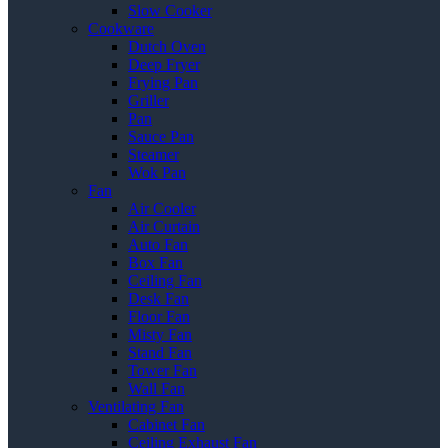
Slow Cooker
Cookware
Dutch Oven
Deep Fryer
Frying Pan
Griller
Pan
Sauce Pan
Steamer
Wok Pan
Fan
Air Cooler
Air Curtain
Auto Fan
Box Fan
Ceiling Fan
Desk Fan
Floor Fan
Misty Fan
Stand Fan
Tower Fan
Wall Fan
Ventilating Fan
Cabinet Fan
Ceiling Exhaust Fan