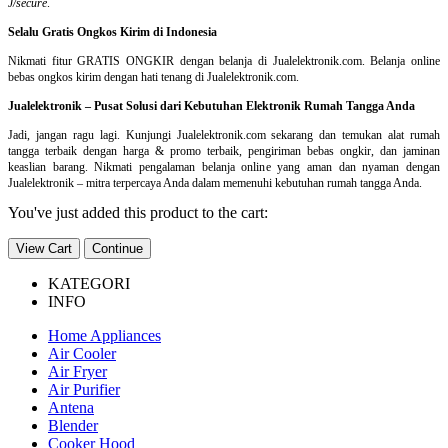
J/secure
.
Selalu Gratis Ongkos Kirim di Indonesia
Nikmati fitur GRATIS ONGKIR dengan belanja di Jualelektronik.com. Belanja online
bebas ongkos kirim dengan hati tenang di Jualelektronik.com.
Jualelektronik – Pusat Solusi dari Kebutuhan Elektronik Rumah Tangga Anda
Jadi, jangan ragu lagi. Kunjungi Jualelektronik.com sekarang dan temukan alat rumah
tangga terbaik dengan harga & promo terbaik, pengiriman bebas ongkir, dan jaminan
keaslian barang. Nikmati pengalaman belanja online yang aman dan nyaman dengan
Jualelektronik – mitra terpercaya Anda dalam memenuhi kebutuhan rumah tangga Anda.
You've just added this product to the cart:
View Cart
Continue
KATEGORI
INFO
Home Appliances
Air Cooler
Air Fryer
Air Purifier
Antena
Blender
Cooker Hood