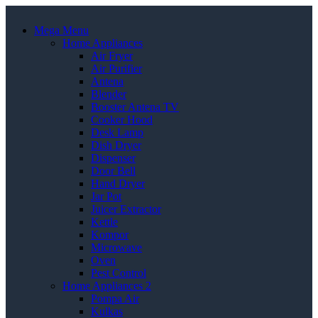
Mega Menu
Home Appliances
Air Fryer
Air Purifier
Antena
Blender
Booster Antena TV
Cooker Hood
Desk Lamp
Dish Dryer
Dispenser
Door Bell
Hand Dryer
Jar Pot
Juicer Extractor
Kettle
Kompor
Microwave
Oven
Pest Control
Home Appliances 2
Pompa Air
Kulkas