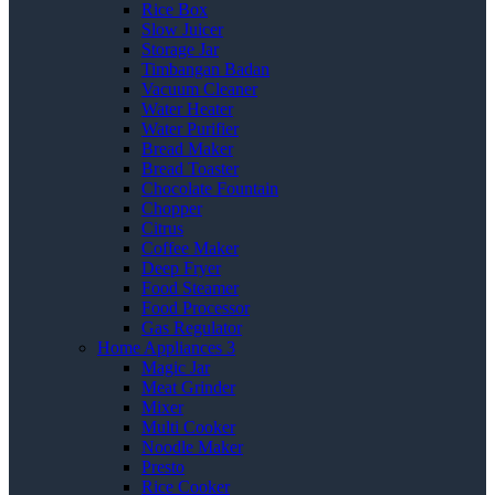
Rice Box
Slow Juicer
Storage Jar
Timbangan Badan
Vacuum Cleaner
Water Heater
Water Purifier
Bread Maker
Bread Toaster
Chocolate Fountain
Chopper
Citrus
Coffee Maker
Deep Fryer
Food Steamer
Food Processor
Gas Regulator
Home Appliances 3
Magic Jar
Meat Grinder
Mixer
Multi Cooker
Noodle Maker
Presto
Rice Cooker