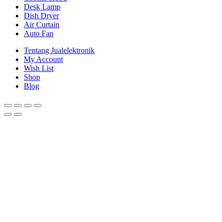
Desk Lamp
Dish Dryer
Air Curtain
Auto Fan
Tentang Jualelektronik
My Account
Wish List
Shop
Blog