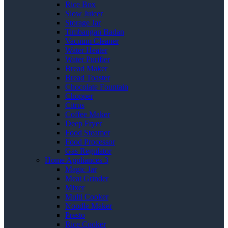
Rice Box
Slow Juicer
Storage Jar
Timbangan Badan
Vacuum Cleaner
Water Heater
Water Purifier
Bread Maker
Bread Toaster
Chocolate Fountain
Chopper
Citrus
Coffee Maker
Deep Fryer
Food Steamer
Food Processor
Gas Regulator
Home Appliances 3
Magic Jar
Meat Grinder
Mixer
Multi Cooker
Noodle Maker
Presto
Rice Cooker