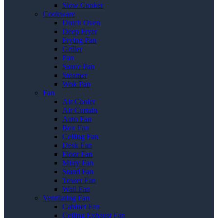
Slow Cooker
Cookware
Dutch Oven
Deep Fryer
Frying Pan
Griller
Pan
Sauce Pan
Steamer
Wok Pan
Fan
Air Cooler
Air Curtain
Auto Fan
Box Fan
Ceiling Fan
Desk Fan
Floor Fan
Misty Fan
Stand Fan
Tower Fan
Wall Fan
Ventilating Fan
Cabinet Fan
Ceiling Exhaust Fan