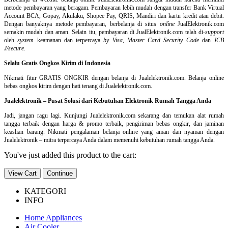
metode pembayaran yang beragam. Pembayaran lebih mudah dengan transfer Bank Virtual
Account BCA, Gopay, Akulaku, Shopee Pay, QRIS, Mandiri dan kartu kredit atau debit.
Dengan banyaknya metode pembayaran, berbelanja di situs
online
JualElektronik.com
semakin mudah dan aman. Selain itu, pembayaran di JualElektronik.com telah di-
support
oleh
system
keamanan dan
terpercaya
by Visa
,
Master Card Security Code
dan
JCB
J/secure
.
Selalu Gratis Ongkos Kirim di Indonesia
Nikmati fitur GRATIS ONGKIR dengan belanja di Jualelektronik.com. Belanja online
bebas ongkos kirim dengan hati tenang di Jualelektronik.com.
Jualelektronik – Pusat Solusi dari Kebutuhan Elektronik Rumah Tangga Anda
Jadi, jangan ragu lagi. Kunjungi Jualelektronik.com sekarang dan temukan alat rumah
tangga terbaik dengan harga & promo terbaik, pengiriman bebas ongkir, dan jaminan
keaslian barang. Nikmati pengalaman belanja online yang aman dan nyaman dengan
Jualelektronik – mitra terpercaya Anda dalam memenuhi kebutuhan rumah tangga Anda.
You've just added this product to the cart:
View Cart
Continue
KATEGORI
INFO
Home Appliances
Air Cooler