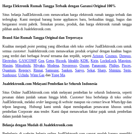
Harga Elektronik Rumah Tangga Terbaik dengan Garansi Original 100%
Situs belanja
JualElektronik.com menawarkan harga elektronik rumah tangga terbaik dan
terlengkap. Kami menjual barang home appliances baru, berkualitas tinggi, bagus dan
bergaransi resmi pabrik. Temukan promo, produk, dan harga elektronik rumah tangga
pilihan anda di Jualelektronik.com.
Brand Alat Rumah Tangga Original dan Terpercaya
Kualitas menjadi
point
penting yang diberikan oleh toko
online
JualElektronik.com untuk
semua
customer.
Jualelektronik.com menawarkan produk
original
dengan kualitas bagus
yang terdiri dari berbagai
brand
ternama dan terpilih, seperti
Ariston
,
Cosmos
,
Denpoo
,
Electrolux
,
GASCOMP
,
Gea
,
Getra
,
Hicook
,
Idealife
,
KDK
,
Kirin
,
LocknLock
,
Maspion
,
Maxim
,
Mitsubishi
,
Miyako
,
Modena
,
Nespresso
,
Oxone
,
Panasonic
,
Philips
,
Pisces
,
Quantum
,
Regency
,
Rinnai
,
Samsung
,
Sanken
,
Sanyo
,
Sekai
,
Sharp
,
Shimizu
,
Stein
,
Sunhouse
,
Uchida
,
Winn Gas
dan
Yong Ma
.
Jualelektronik.com Melayani Pembelian ke Seluruh Indonesia
Situs Online
JualElektronik.com telah melayani pembelian ke seluruh Indonesia, seperti
pesanan dalam jumlah satuan hingga lebih.
Customer
bisa berbelanja di toko
online
JualElektronik, melalui
order
langsung di
website
maupun
via contact
lewat
WhatsApp
dan
telpon langsung
.
Hubungi kami untuk dapat mendapatkan penawaran khusus untuk
pembelian Corporate atau tender. Kami dapat menawarkan faktur pajak untuk pembelian
dalam jumlah banyak
Belanja dengan Mudah di Jualelektronik.com
Berbelanja di
website belanja online
JualElektronik.com sangat mudah karena memiliki