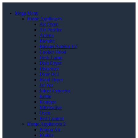
Mega Menu
Home Appliances
Air Fryer
Air Purifier
Antena
Blender
Booster Antena TV
Cooker Hood
Desk Lamp
Dish Dryer
Dispenser
Door Bell
Hand Dryer
Jar Pot
Juicer Extractor
Kettle
Kompor
Microwave
Oven
Pest Control
Home Appliances 2
Pompa Air
Kulkas