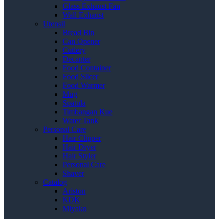
Glass Exhaust Fan
Wall Exhaust
Utensil
Bread Bin
Can Opener
Cutlery
Decanter
Food Container
Food Slicer
Food Warmer
Mug
Spatula
Timbangan Kue
Water Tank
Personal Care
Hair Clipper
Hair Dryer
Hair Styler
Personal Care
Shaver
Catalog
Ariston
KDK
Miyako