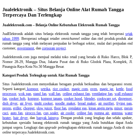
Jualelektronik – Situs Belanja Online Alat Rumah Tangga
Terpercaya Dan Terlengkap
Jualelektronik.com – Belanja Online Kebutuhan Elektronik Rumah Tangga
JualElektronik adalah
situs belanja elektronik rumah tangga
yang telah beroperasi
sejak
tahun 1999
. Beroperasi sebagai retailer
omnichannel
online dan ritel produk-produk alat
rumah tangga yang telah melayani penjualan ke berbagai sektor, mulai dari penjualan end
customer,
government
, dan
corporate project
.
Jualelektronik.com juga menjual melalui toko retail yang berada di Ruko Harco, Blok P,
Nomor 28-29, Mangga Dua, Jakarta Pusat dan di Ruko Glodok Plaza, Komplek, Jl.
Pinangsia Raya Kota No.50 Mangga Besar.
Kategori Produk Terlengkap untuk Alat Rumah Tangga
Situs Jualelektronik.com menyediakan beragam produk berkualitas dan bergaransi resmi.
Seperti kategori
kompor
,
setrika
,
rice cooker
,
magic com
,
oven
,
magic jar
,
kettle
,
food
processor
,
wok pan
,
stand fan
,
wall fan
,
ceiling exhaust fan
,
ventilating fan
,
wall exhaust
fan
,
cooker hob
,
kompor
,
kompor tanam
,
cooker hood
,
blender
,
cookware set
,
dispenser
,
dish dryer
,
air fryer
,
multi cooker
,
noodle maker
,
bread maker
,
air purifier
,
frying pan
,
presto
,
griller
,
chopper
,
slow juicer
,
floor fan
,
regulator gas
,
kipas angin meja
,
mixer
,
mesin
cuci
,
auto fan
,
sirocco fan
,
cup sealer
,
air cooler
,
ceiling fan
,
pompa air
,
antenna
,
water
heater
,
hair dryer
, dan
banyak lainnya
. Dengan produk yang lengkap dan selalu
update
,
kebutuhan spesialis barang elektronik rumah tangga yang Anda butuhkan dapat Anda
jumpai segera. Lengkapi dan
upgrade
perlengkapan elektronik rumah tangga Anda di situs
online
terpercaya Jualelektronik.com.