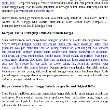
tahun 1999
. Beroperasi sebagai retailer
omnichannel
online dan ritel produk-produk alat
rumah tangga yang telah melayani penjualan ke berbagai sektor, mulai dari penjualan end
customer,
government
, dan
corporate project
.
Jualelektronik.com juga menjual melalui toko retail yang berada di Ruko Harco, Blok P,
Nomor 28-29, Mangga Dua, Jakarta Pusat dan di Ruko Glodok Plaza, Komplek, Jl.
Pinangsia Raya Kota No.50 Mangga Besar.
Kategori Produk Terlengkap untuk Alat Rumah Tangga
Situs Jualelektronik.com menyediakan beragam produk berkualitas dan bergaransi resmi.
Seperti kategori
kompor
,
setrika
,
rice cooker
,
magic com
,
oven
,
magic jar
,
kettle
,
food
processor
,
wok pan
,
stand fan
,
wall fan
,
ceiling exhaust fan
,
ventilating fan
,
wall exhaust
fan
,
cooker hob
,
kompor
,
kompor tanam
,
cooker hood
,
blender
,
cookware set
,
dispenser
,
dish dryer
,
air fryer
,
multi cooker
,
noodle maker
,
bread maker
,
air purifier
,
frying pan
,
presto
,
griller
,
chopper
,
slow juicer
,
floor fan
,
regulator gas
,
kipas angin meja
,
mixer
,
mesin
cuci
,
auto fan
,
sirocco fan
,
cup sealer
,
air cooler
,
ceiling fan
,
pompa air
,
antenna
,
water
heater
,
hair dryer
, dan
banyak lainnya
. Dengan produk yang lengkap dan selalu
update
,
kebutuhan spesialis barang elektronik rumah tangga yang Anda butuhkan dapat Anda
jumpai segera. Lengkapi dan
upgrade
perlengkapan elektronik rumah tangga Anda di situs
online
terpercaya Jualelektronik.com.
Harga Elektronik Rumah Tangga Terbaik dengan Garansi Original 100%
Situs belanja
JualElektronik.com menawarkan harga elektronik rumah tangga terbaik dan
terlengkap. Kami menjual barang home appliances baru, berkualitas tinggi, bagus dan
bergaransi resmi pabrik. Temukan promo, produk, dan harga elektronik rumah tangga
pilihan anda di Jualelektronik.com.