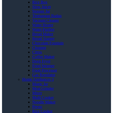
Rice Box
Slow Juicer
Storage Jar
Timbangan Badan
Vacuum Cleaner
Water Heater
Water Purifier
Bread Maker
Bread Toaster
Chocolate Fountain
Chopper
Citrus
Coffee Maker
Deep Fryer
Food Steamer
Food Processor
Gas Regulator
Home Appliances 3
Magic Jar
Meat Grinder
Mixer
Multi Cooker
Noodle Maker
Presto
Rice Cooker