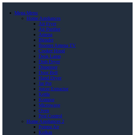
Mega Menu
Home Appliances
Air Fryer
Air Purifier
Antena
Blender
Booster Antena TV
Cooker Hood
Desk Lamp
Dish Dryer
Dispenser
Door Bell
Hand Dryer
Jar Pot
Juicer Extractor
Kettle
Kompor
Microwave
Oven
Pest Control
Home Appliances 2
Pompa Air
Kulkas