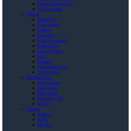
Glass Exhaust Fan
Wall Exhaust
Utensil
Bread Bin
Can Opener
Cutlery
Decanter
Food Container
Food Slicer
Food Warmer
Mug
Spatula
Timbangan Kue
Water Tank
Personal Care
Hair Clipper
Hair Dryer
Hair Styler
Personal Care
Shaver
Catalog
Ariston
KDK
Miyako