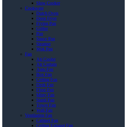
Slow Cooker
Cookware
Dutch Oven
Deep Fryer
Frying Pan
Griller
Pan
Sauce Pan
Steamer
Wok Pan
Fan
Air Cooler
Air Curtain
Auto Fan
Box Fan
Ceiling Fan
Desk Fan
Floor Fan
Misty Fan
Stand Fan
Tower Fan
Wall Fan
Ventilating Fan
Cabinet Fan
Ceiling Exhaust Fan