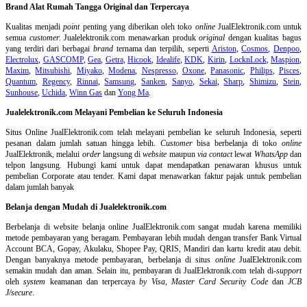
Brand Alat Rumah Tangga Original dan Terpercaya
Kualitas menjadi
point
penting yang diberikan oleh toko
online
JualElektronik.com untuk
semua
customer.
Jualelektronik.com menawarkan produk
original
dengan kualitas bagus
yang terdiri dari berbagai
brand
ternama dan terpilih, seperti
Ariston
,
Cosmos
,
Denpoo
,
Electrolux
,
GASCOMP
,
Gea
,
Getra
,
Hicook
,
Idealife
,
KDK
,
Kirin
,
LocknLock
,
Maspion
,
Maxim
,
Mitsubishi
,
Miyako
,
Modena
,
Nespresso
,
Oxone
,
Panasonic
,
Philips
,
Pisces
,
Quantum
,
Regency
,
Rinnai
,
Samsung
,
Sanken
,
Sanyo
,
Sekai
,
Sharp
,
Shimizu
,
Stein
,
Sunhouse
,
Uchida
,
Winn Gas
dan
Yong Ma
.
Jualelektronik.com Melayani Pembelian ke Seluruh Indonesia
Situs Online
JualElektronik.com telah melayani pembelian ke seluruh Indonesia, seperti
pesanan dalam jumlah satuan hingga lebih.
Customer
bisa berbelanja di toko
online
JualElektronik, melalui
order
langsung di
website
maupun
via contact
lewat
WhatsApp
dan
telpon langsung
.
Hubungi kami untuk dapat mendapatkan penawaran khusus untuk
pembelian Corporate atau tender. Kami dapat menawarkan faktur pajak untuk pembelian
dalam jumlah banyak
Belanja dengan Mudah di Jualelektronik.com
Berbelanja di
website belanja online
JualElektronik.com sangat mudah karena memiliki
metode pembayaran yang beragam. Pembayaran lebih mudah dengan transfer Bank Virtual
Account BCA, Gopay, Akulaku, Shopee Pay, QRIS, Mandiri dan kartu kredit atau debit.
Dengan banyaknya metode pembayaran, berbelanja di situs
online
JualElektronik.com
semakin mudah dan aman. Selain itu, pembayaran di JualElektronik.com telah di-
support
oleh
system
keamanan dan
terpercaya
by Visa
,
Master Card Security Code
dan
JCB
J/secure
.