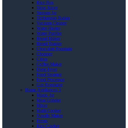
Rice Box
Slow Juicer
Storage Jar
Timbangan Badan
Vacuum Cleaner
Water Heater
Water Purifier
Bread Maker
Bread Toaster
Chocolate Fountain
Chopper
Citrus
Coffee Maker
Deep Fryer
Food Steamer
Food Processor
Gas Regulator
Home Appliances 3
Magic Jar
Meat Grinder
Mixer
Multi Cooker
Noodle Maker
Presto
Rice Cooker