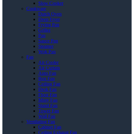
Slow Cooker
Cookware
Dutch Oven
Deep Fryer
Frying Pan
Griller
Pan
Sauce Pan
Steamer
Wok Pan
Fan
Air Cooler
Air Curtain
Auto Fan
Box Fan
Ceiling Fan
Desk Fan
Floor Fan
Misty Fan
Stand Fan
Tower Fan
Wall Fan
Ventilating Fan
Cabinet Fan
Ceiling Exhaust Fan