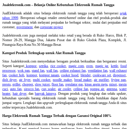
Jualelektronik.com – Belanja Online Kebutuhan Elektronik Rumah Tangga
JualElektronik adalah
situs belanja elektronik rumah tangga
yang telah beroperasi
sejak
tahun 1999
. Beroperasi sebagai retailer
omnichannel
online dan ritel produk-produk alat
rumah tangga yang telah melayani penjualan ke berbagai sektor, mulai dari penjualan end
customer,
government
, dan
corporate project
.
Jualelektronik.com juga menjual melalui toko retail yang berada di Ruko Harco, Blok P,
Nomor 28-29, Mangga Dua, Jakarta Pusat dan di Ruko Glodok Plaza, Komplek, Jl.
Pinangsia Raya Kota No.50 Mangga Besar.
Kategori Produk Terlengkap untuk Alat Rumah Tangga
Situs Jualelektronik.com menyediakan beragam produk berkualitas dan bergaransi resmi.
Seperti kategori
kompor
,
setrika
,
rice cooker
,
magic com
,
oven
,
magic jar
,
kettle
,
food
processor
,
wok pan
,
stand fan
,
wall fan
,
ceiling exhaust fan
,
ventilating fan
,
wall exhaust
fan
,
cooker hob
,
kompor
,
kompor tanam
,
cooker hood
,
blender
,
cookware set
,
dispenser
,
dish dryer
,
air fryer
,
multi cooker
,
noodle maker
,
bread maker
,
air purifier
,
frying pan
,
presto
,
griller
,
chopper
,
slow juicer
,
floor fan
,
regulator gas
,
kipas angin meja
,
mixer
,
mesin
cuci
,
auto fan
,
sirocco fan
,
cup sealer
,
air cooler
,
ceiling fan
,
pompa air
,
antenna
,
water
heater
,
hair dryer
, dan
banyak lainnya
. Dengan produk yang lengkap dan selalu
update
,
kebutuhan spesialis barang elektronik rumah tangga yang Anda butuhkan dapat Anda
jumpai segera. Lengkapi dan
upgrade
perlengkapan elektronik rumah tangga Anda di situs
online
terpercaya Jualelektronik.com.
Harga Elektronik Rumah Tangga Terbaik dengan Garansi Original 100%
Situs belanja
JualElektronik.com menawarkan harga elektronik rumah tangga terbaik dan
terlengkap. Kami menjual barang home appliances baru, berkualitas tinggi, bagus dan