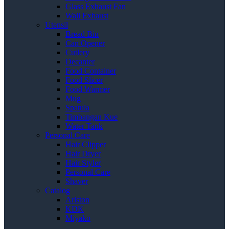
Glass Exhaust Fan
Wall Exhaust
Utensil
Bread Bin
Can Opener
Cutlery
Decanter
Food Container
Food Slicer
Food Warmer
Mug
Spatula
Timbangan Kue
Water Tank
Personal Care
Hair Clipper
Hair Dryer
Hair Styler
Personal Care
Shaver
Catalog
Ariston
KDK
Miyako