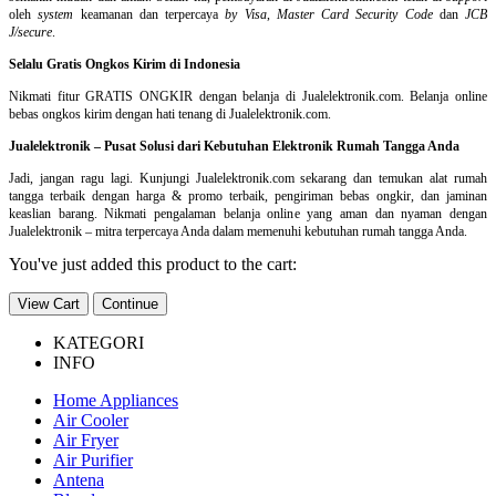
oleh
system
keamanan dan
terpercaya
by Visa
,
Master Card Security Code
dan
JCB
J/secure
.
Selalu Gratis Ongkos Kirim di Indonesia
Nikmati fitur GRATIS ONGKIR dengan belanja di Jualelektronik.com. Belanja online
bebas ongkos kirim dengan hati tenang di Jualelektronik.com.
Jualelektronik – Pusat Solusi dari Kebutuhan Elektronik Rumah Tangga Anda
Jadi, jangan ragu lagi. Kunjungi Jualelektronik.com sekarang dan temukan alat rumah
tangga terbaik dengan harga & promo terbaik, pengiriman bebas ongkir, dan jaminan
keaslian barang. Nikmati pengalaman belanja online yang aman dan nyaman dengan
Jualelektronik – mitra terpercaya Anda dalam memenuhi kebutuhan rumah tangga Anda.
You've just added this product to the cart:
View Cart
Continue
KATEGORI
INFO
Home Appliances
Air Cooler
Air Fryer
Air Purifier
Antena