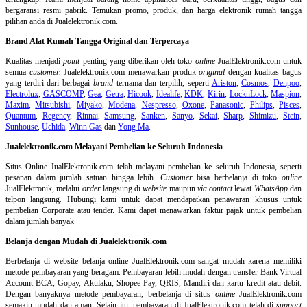
bergaransi resmi pabrik. Temukan promo, produk, dan harga elektronik rumah tangga
pilihan anda di Jualelektronik.com.
Brand Alat Rumah Tangga Original dan Terpercaya
Kualitas menjadi
point
penting yang diberikan oleh toko
online
JualElektronik.com untuk
semua
customer.
Jualelektronik.com menawarkan produk
original
dengan kualitas bagus
yang terdiri dari berbagai
brand
ternama dan terpilih, seperti
Ariston
,
Cosmos
,
Denpoo
,
Electrolux
,
GASCOMP
,
Gea
,
Getra
,
Hicook
,
Idealife
,
KDK
,
Kirin
,
LocknLock
,
Maspion
,
Maxim
,
Mitsubishi
,
Miyako
,
Modena
,
Nespresso
,
Oxone
,
Panasonic
,
Philips
,
Pisces
,
Quantum
,
Regency
,
Rinnai
,
Samsung
,
Sanken
,
Sanyo
,
Sekai
,
Sharp
,
Shimizu
,
Stein
,
Sunhouse
,
Uchida
,
Winn Gas
dan
Yong Ma
.
Jualelektronik.com Melayani Pembelian ke Seluruh Indonesia
Situs Online
JualElektronik.com telah melayani pembelian ke seluruh Indonesia, seperti
pesanan dalam jumlah satuan hingga lebih.
Customer
bisa berbelanja di toko
online
JualElektronik, melalui
order
langsung di
website
maupun
via contact
lewat
WhatsApp
dan
telpon langsung
.
Hubungi kami untuk dapat mendapatkan penawaran khusus untuk
pembelian Corporate atau tender. Kami dapat menawarkan faktur pajak untuk pembelian
dalam jumlah banyak
Belanja dengan Mudah di Jualelektronik.com
Berbelanja di
website belanja online
JualElektronik.com sangat mudah karena memiliki
metode pembayaran yang beragam. Pembayaran lebih mudah dengan transfer Bank Virtual
Account BCA, Gopay, Akulaku, Shopee Pay, QRIS, Mandiri dan kartu kredit atau debit.
Dengan banyaknya metode pembayaran, berbelanja di situs
online
JualElektronik.com
semakin mudah dan aman. Selain itu, pembayaran di JualElektronik.com telah di-
support