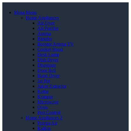
Mega Menu
Home Appliances
Air Fryer
Air Purifier
Antena
Blender
Booster Antena TV
Cooker Hood
Desk Lamp
Dish Dryer
Dispenser
Door Bell
Hand Dryer
Jar Pot
Juicer Extractor
Kettle
Kompor
Microwave
Oven
Pest Control
Home Appliances 2
Pompa Air
Kulkas