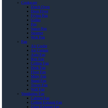
Cookware
Dutch Oven
Deep Fryer
Frying Pan
Griller
Pan
Sauce Pan
Steamer
Wok Pan
Fan
Air Cooler
Air Curtain
Auto Fan
Box Fan
Ceiling Fan
Desk Fan
Floor Fan
Misty Fan
Stand Fan
Tower Fan
Wall Fan
Ventilating Fan
Cabinet Fan
Ceiling Exhaust Fan
Glass Exhaust Fan