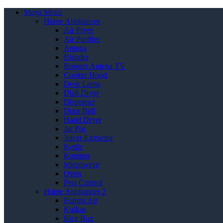
Mega Menu
Home Appliances
Air Fryer
Air Purifier
Antena
Blender
Booster Antena TV
Cooker Hood
Desk Lamp
Dish Dryer
Dispenser
Door Bell
Hand Dryer
Jar Pot
Juicer Extractor
Kettle
Kompor
Microwave
Oven
Pest Control
Home Appliances 2
Pompa Air
Kulkas
Rice Box