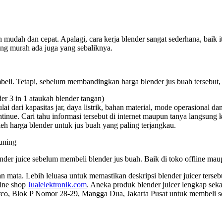
an mudah dan cepat. Apalagi, cara kerja blender sangat sederhana, baik
ang murah ada juga yang sebaliknya.
beli. Tetapi, sebelum membandingkan harga blender jus buah tersebut, 
der 3 in 1 ataukah blender tangan)
ai dari kapasitas jar, daya listrik, bahan material, mode operasional dan
nue. Cari tahu informasi tersebut di internet maupun tanya langsung ke
eh harga blender untuk jus buah yang paling terjangkau.
ender juice sebelum membeli blender jus buah. Baik di toko offline mau
n mata. Lebih leluasa untuk memastikan deskripsi blender juicer terseb
line shop
Jualelektronik.com
. Aneka produk blender juicer lengkap sek
co, Blok P Nomor 28-29, Mangga Dua, Jakarta Pusat untuk membeli se