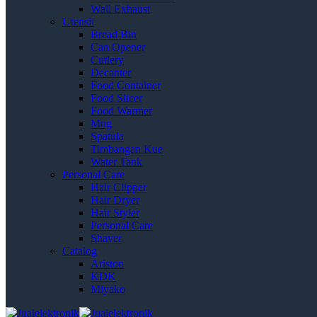
Wall Exhaust
Utensil
Bread Bin
Can Opener
Cutlery
Decanter
Food Container
Food Slicer
Food Warmer
Mug
Spatula
Timbangan Kue
Water Tank
Personal Care
Hair Clipper
Hair Dryer
Hair Styler
Personal Care
Shaver
Catalog
Ariston
KDK
Miyako