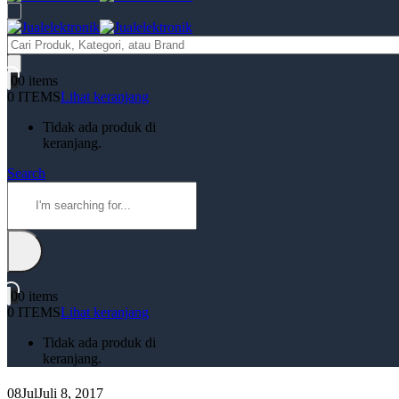
Products
search
0
0 items
0 ITEMS
Lihat keranjang
Tidak ada produk di
keranjang.
Search
0
0 items
0 ITEMS
Lihat keranjang
Tidak ada produk di
keranjang.
08
Jul
Juli 8, 2017