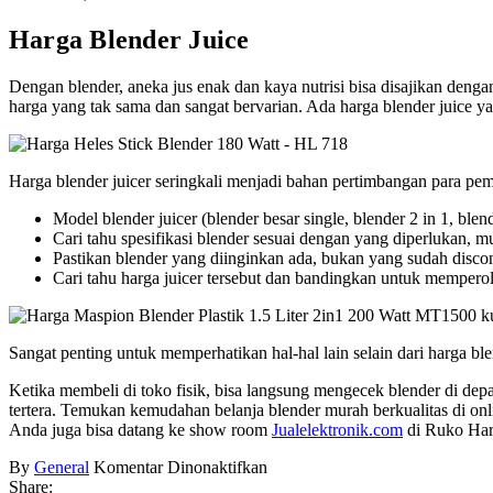
Harga Blender Juice
Dengan blender, aneka jus enak dan kaya nutrisi bisa disajikan deng
harga yang tak sama dan sangat bervarian. Ada harga blender juice y
Harga blender juicer seringkali menjadi bahan pertimbangan para pem
Model blender juicer (blender besar single, blender 2 in 1, blen
Cari tahu spesifikasi blender sesuai dengan yang diperlukan, mul
Pastikan blender yang diinginkan ada, bukan yang sudah disconti
Cari tahu harga juicer tersebut dan bandingkan untuk memperol
Sangat penting untuk memperhatikan hal-hal lain selain dari harga bl
Ketika membeli di toko fisik, bisa langsung mengecek blender di depa
tertera. Temukan kemudahan belanja blender murah berkualitas di on
Anda juga bisa datang ke show room
Jualelektronik.com
di Ruko Har
pada
By
General
Komentar Dinonaktifkan
Harga
Share: