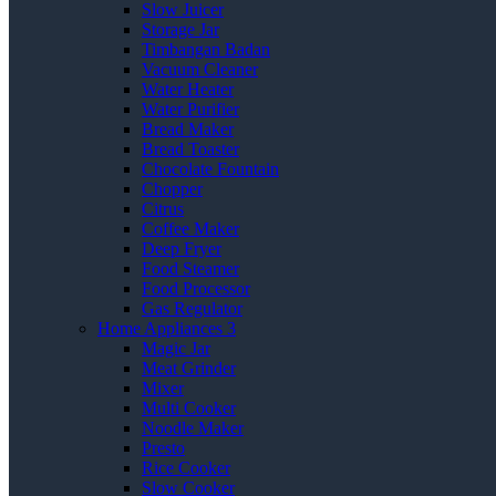
Slow Juicer
Storage Jar
Timbangan Badan
Vacuum Cleaner
Water Heater
Water Purifier
Bread Maker
Bread Toaster
Chocolate Fountain
Chopper
Citrus
Coffee Maker
Deep Fryer
Food Steamer
Food Processor
Gas Regulator
Home Appliances 3
Magic Jar
Meat Grinder
Mixer
Multi Cooker
Noodle Maker
Presto
Rice Cooker
Slow Cooker