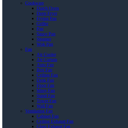
Cookware
Dutch Oven
Deep Fryer
Frying Pan
Griller
Pan
Sauce Pan
Steamer
Wok Pan
Fan
Air Cooler
Air Curtain
Auto Fan
Box Fan
Ceiling Fan
Desk Fan
Floor Fan
Misty Fan
Stand Fan
Tower Fan
Wall Fan
Ventilating Fan
Cabinet Fan
Ceiling Exhaust Fan
Glass Exhaust Fan