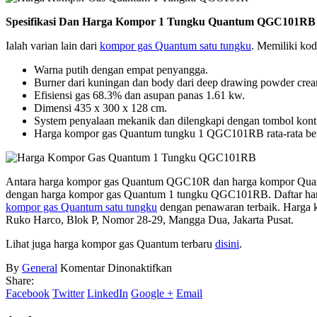
Spesifikasi Dan Harga Kompor 1 Tungku Quantum QGC101RB
Ialah varian lain dari
kompor gas Quantum satu tungku
. Memiliki ko
Warna putih dengan empat penyangga.
Burner dari kuningan dan body dari deep drawing powder cre
Efisiensi gas 68.3% dan asupan panas 1.61 kw.
Dimensi 435 x 300 x 128 cm.
System penyalaan mekanik dan dilengkapi dengan tombol kontr
Harga kompor gas Quantum tungku 1 QGC101RB rata-rata ber
Antara harga kompor gas Quantum QGC10R dan harga kompor Quan
dengan harga kompor gas Quantum 1 tungku QGC101RB. Daftar harga
kompor gas Quantum satu tungku
dengan penawaran terbaik. Harga ko
Ruko Harco, Blok P, Nomor 28-29, Mangga Dua, Jakarta Pusat.
Lihat juga harga kompor gas Quantum terbaru
disini
.
pada
By
General
Komentar Dinonaktifkan
Harga
Share:
Kompor
Facebook
Twitter
LinkedIn
Google +
Email
Gas