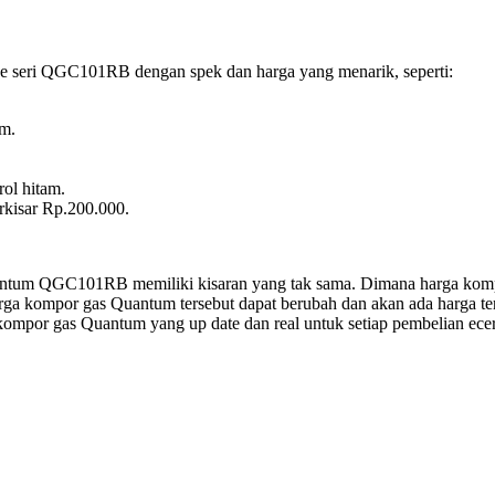
de seri QGC101RB dengan spek dan harga yang menarik, seperti:
am.
ol hitam.
kisar Rp.200.000.
tum QGC101RB memiliki kisaran yang tak sama. Dimana harga komp
 kompor gas Quantum tersebut dapat berubah dan akan ada harga ter
mpor gas Quantum yang up date dan real untuk setiap pembelian ecer 