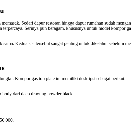
ku
m memasak. Sedari dapur restoran hingga dapur rumahan sudah mengan
 terpercaya. Serinya pun beragam, khususnya untuk model kompor gas
ak sama. Kedua sisi tersebut sangat penting untuk diketahui sebelum m
01R
gku. Kompor gas top plate ini memiliki deskripsi sebagai berikut:
dan body dari deep drawing powder black.
50.000.