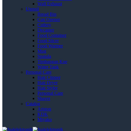
Wall Exhaust
Utensil
Bread Bin
Can Opener
Cutlery
Decanter
Food Container
Food Slicer
Food Warmer
Mug
Spatula
Timbangan Kue
Water Tank
Personal Care
Hair Clipper
Hair Dryer
Hair Styler
Personal Care
Shaver
Catalog
Ariston
KDK
Miyako