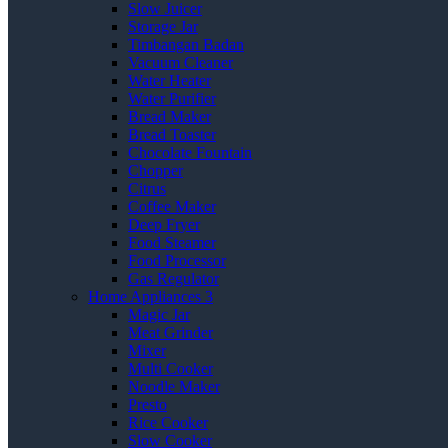
Slow Juicer
Storage Jar
Timbangan Badan
Vacuum Cleaner
Water Heater
Water Purifier
Bread Maker
Bread Toaster
Chocolate Fountain
Chopper
Citrus
Coffee Maker
Deep Fryer
Food Steamer
Food Processor
Gas Regulator
Home Appliances 3
Magic Jar
Meat Grinder
Mixer
Multi Cooker
Noodle Maker
Presto
Rice Cooker
Slow Cooker