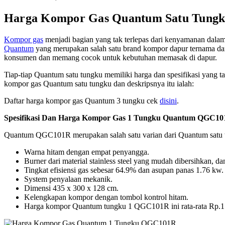
Harga Kompor Gas Quantum Satu Tung
Kompor gas
menjadi bagian yang tak terlepas dari kenyamanan dala
Quantum
yang merupakan salah satu brand kompor dapur ternama dan
konsumen dan memang cocok untuk kebutuhan memasak di dapur.
Tiap-tiap Quantum satu tungku memiliki harga dan spesifikasi yang t
kompor gas Quantum satu tungku dan deskripsnya itu ialah:
Daftar harga kompor gas Quantum 3 tungku cek
disini
.
Spesifikasi Dan Harga Kompor Gas 1 Tungku Quantum QGC1
Quantum QGC101R merupakan salah satu varian dari Quantum satu tun
Warna hitam dengan empat penyangga.
Burner dari material stainless steel yang mudah dibersihkan, 
Tingkat efisiensi gas sebesar 64.9% dan asupan panas 1.76 kw.
System penyalaan mekanik.
Dimensi 435 x 300 x 128 cm.
Kelengkapan kompor dengan tombol kontrol hitam.
Harga kompor Quantum tungku 1 QGC101R ini rata-rata Rp.1