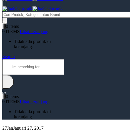
Products
search
0
0 items
0 ITEMS
Lihat keranjang
Tidak ada produk di
keranjang.
Search
0
0 items
0 ITEMS
Lihat keranjang
Tidak ada produk di
keranjang.
27
Jan
Januari 27, 2017