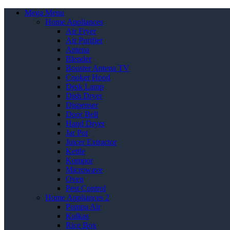
Mega Menu
Home Appliances
Air Fryer
Air Purifier
Antena
Blender
Booster Antena TV
Cooker Hood
Desk Lamp
Dish Dryer
Dispenser
Door Bell
Hand Dryer
Jar Pot
Juicer Extractor
Kettle
Kompor
Microwave
Oven
Pest Control
Home Appliances 2
Pompa Air
Kulkas
Rice Box