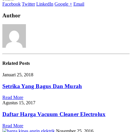
Vacuum
Facebook
Twitter
LinkedIn
Google +
Email
Cleaner
Author
Related
Posts
Januari 25, 2018
Setrika Yang Bagus Dan Murah
Read More
Agustus 15, 2017
Daftar Harga Vacuum Cleaner Electrolux
Read More
November 25, 2016