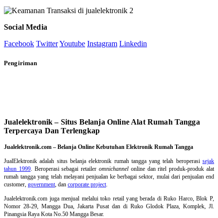
Social Media
Facebook
Twitter
Youtube
Instagram
Linkedin
Pengiriman
Jualelektronik – Situs Belanja Online Alat Rumah Tangga
Terpercaya Dan Terlengkap
Jualelektronik.com – Belanja Online Kebutuhan Elektronik Rumah Tangga
JualElektronik adalah
situs belanja elektronik rumah tangga
yang telah beroperasi
sejak
tahun 1999
. Beroperasi sebagai retailer
omnichannel
online dan ritel produk-produk alat
rumah tangga yang telah melayani penjualan ke berbagai sektor, mulai dari penjualan end
customer,
government
, dan
corporate project
.
Jualelektronik.com juga menjual melalui toko retail yang berada di Ruko Harco, Blok P,
Nomor 28-29, Mangga Dua, Jakarta Pusat dan di Ruko Glodok Plaza, Komplek, Jl.
Pinangsia Raya Kota No.50 Mangga Besar.