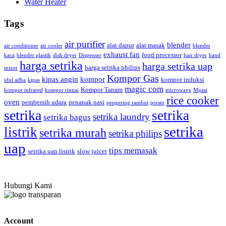
Water Heater
Tags
air purifier
blender
alat dapur
alat masak
air conditioner
air cooler
blender
exhaust fan
food processor
kaca
blender plastik
dish dryer
Dispenser
hair dryer
hand
harga setrika
harga setrika uap
harga setrika philips
mixer
Kompor Gas
kipas angin
kompor
kompor induksi
idul adha
kipas
magic com
Kompor Tanam
kompor infrared
kompor rinnai
microwave
Mpasi
rice cooker
oven
pembersih udara
penanak nasi
pengering rambut
presto
setrika
setrika
setrika laundry
setrika bagus
setrika
listrik
setrika murah
setrika philips
uap
tips memasak
setrika uap listrik
slow juicer
Hubungi Kami
Account