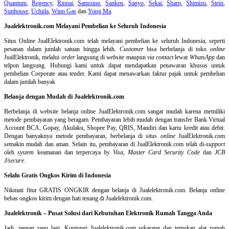
Quantum
,
Regency
,
Rinnai
,
Samsung
,
Sanken
,
Sanyo
,
Sekai
,
Sharp
,
Shimizu
,
Stein
,
Sunhouse
,
Uchida
,
Winn Gas
dan
Yong Ma
.
Jualelektronik.com Melayani Pembelian ke Seluruh Indonesia
Situs Online
JualElektronik.com telah melayani pembelian ke seluruh Indonesia, seperti
pesanan dalam jumlah satuan hingga lebih.
Customer
bisa berbelanja di toko
online
JualElektronik, melalui
order
langsung di
website
maupun
via contact
lewat
WhatsApp
dan
telpon langsung
.
Hubungi kami untuk dapat mendapatkan penawaran khusus untuk
pembelian Corporate atau tender. Kami dapat menawarkan faktur pajak untuk pembelian
dalam jumlah banyak
Belanja dengan Mudah di Jualelektronik.com
Berbelanja di
website belanja online
JualElektronik.com sangat mudah karena memiliki
metode pembayaran yang beragam. Pembayaran lebih mudah dengan transfer Bank Virtual
Account BCA, Gopay, Akulaku, Shopee Pay, QRIS, Mandiri dan kartu kredit atau debit.
Dengan banyaknya metode pembayaran, berbelanja di situs
online
JualElektronik.com
semakin mudah dan aman. Selain itu, pembayaran di JualElektronik.com telah di-
support
oleh
system
keamanan dan
terpercaya
by Visa
,
Master Card Security Code
dan
JCB
J/secure
.
Selalu Gratis Ongkos Kirim di Indonesia
Nikmati fitur GRATIS ONGKIR dengan belanja di Jualelektronik.com. Belanja online
bebas ongkos kirim dengan hati tenang di Jualelektronik.com.
Jualelektronik – Pusat Solusi dari Kebutuhan Elektronik Rumah Tangga Anda
Jadi, jangan ragu lagi. Kunjungi Jualelektronik.com sekarang dan temukan alat rumah