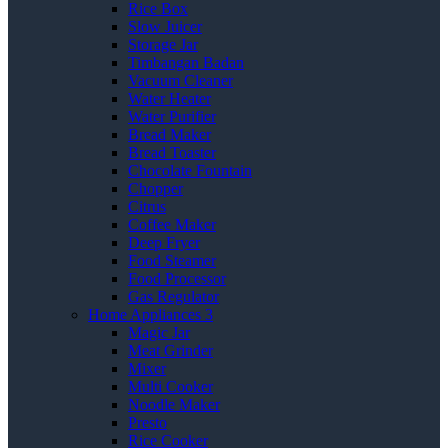
Rice Box
Slow Juicer
Storage Jar
Timbangan Badan
Vacuum Cleaner
Water Heater
Water Purifier
Bread Maker
Bread Toaster
Chocolate Fountain
Chopper
Citrus
Coffee Maker
Deep Fryer
Food Steamer
Food Processor
Gas Regulator
Home Appliances 3
Magic Jar
Meat Grinder
Mixer
Multi Cooker
Noodle Maker
Presto
Rice Cooker