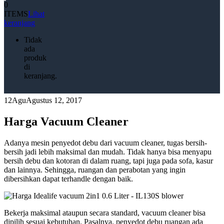
0
ITEMS
Lihat
keranjang
Tidak
ada
produk
di
keranjang.
12
Agu
Agustus 12, 2017
Harga Vacuum Cleaner
Adanya mesin penyedot debu dari vacuum cleaner, tugas bersih-
bersih jadi lebih maksimal dan mudah. Tidak hanya bisa menyapu
bersih debu dan kotoran di dalam ruang, tapi juga pada sofa, kasur
dan lainnya. Sehingga, ruangan dan perabotan yang ingin
dibersihkan dapat terhandle dengan baik.
Bekerja maksimal ataupun secara standard, vacuum cleaner bisa
dipilih sesuai kebutuhan. Pasalnya, penyedot debu ruangan ada