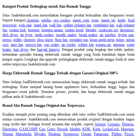
Kategori Produk Terlengkap untuk Alat Rumah Tangga
Situs Jualelektronik.com menyediakan beragam produk berkualitas dan bergaransi resmi.
Seperti kategori
kompor
,
setrika
,
rice cooker
,
magic com
,
oven
,
magic jar
,
kettle
,
food
processor
,
wok pan
,
stand fan
,
wall fan
,
ceiling exhaust fan
,
ventilating fan
,
wall exhaust
fan
,
cooker hob
,
kompor
,
kompor tanam
,
cooker hood
,
blender
,
cookware set
,
dispenser
,
dish dryer
,
air fryer
,
multi cooker
,
noodle maker
,
bread maker
,
air purifier
,
frying pan
,
presto
,
griller
,
chopper
,
slow juicer
,
floor fan
,
regulator gas
,
kipas angin meja
,
mixer
,
mesin
cuci
,
auto fan
,
sirocco fan
,
cup sealer
,
air cooler
,
ceiling fan
,
pompa air
,
antenna
,
water
heater
,
hair dryer
, dan
banyak lainnya
. Dengan produk yang lengkap dan selalu
update
,
kebutuhan spesialis barang elektronik rumah tangga yang Anda butuhkan dapat Anda
jumpai segera. Lengkapi dan
upgrade
perlengkapan elektronik rumah tangga Anda di situs
online
terpercaya Jualelektronik.com.
Harga Elektronik Rumah Tangga Terbaik dengan Garansi Original 100%
Situs belanja
JualElektronik.com menawarkan harga elektronik rumah tangga terbaik dan
terlengkap. Kami menjual barang home appliances baru, berkualitas tinggi, bagus dan
bergaransi resmi pabrik. Temukan promo, produk, dan harga elektronik rumah tangga
pilihan anda di Jualelektronik.com.
Brand Alat Rumah Tangga Original dan Terpercaya
Kualitas menjadi
point
penting yang diberikan oleh toko
online
JualElektronik.com untuk
semua
customer.
Jualelektronik.com menawarkan produk
original
dengan kualitas bagus
yang terdiri dari berbagai
brand
ternama dan terpilih, seperti
Ariston
,
Cosmos
,
Denpoo
,
Electrolux
,
GASCOMP
,
Gea
,
Getra
,
Hicook
,
Idealife
,
KDK
,
Kirin
,
LocknLock
,
Maspion
,
Maxim
,
Mitsubishi
,
Miyako
,
Modena
,
Nespresso
,
Oxone
,
Panasonic
,
Philips
,
Pisces
,