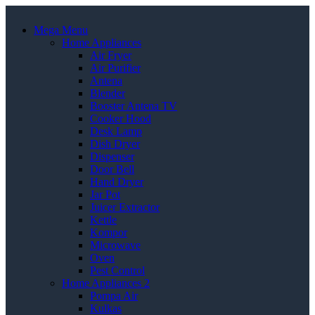
Mega Menu
Home Appliances
Air Fryer
Air Purifier
Antena
Blender
Booster Antena TV
Cooker Hood
Desk Lamp
Dish Dryer
Dispenser
Door Bell
Hand Dryer
Jar Pot
Juicer Extractor
Kettle
Kompor
Microwave
Oven
Pest Control
Home Appliances 2
Pompa Air
Kulkas