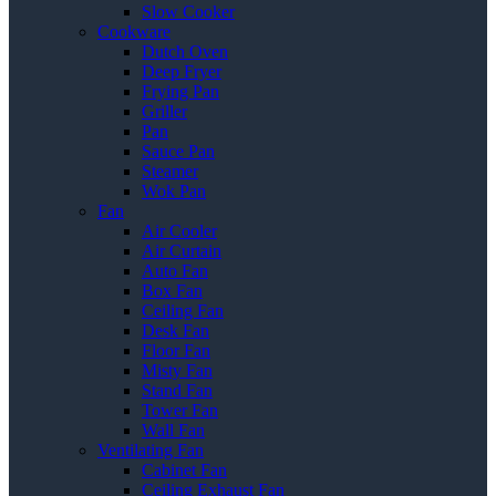
Slow Cooker
Cookware
Dutch Oven
Deep Fryer
Frying Pan
Griller
Pan
Sauce Pan
Steamer
Wok Pan
Fan
Air Cooler
Air Curtain
Auto Fan
Box Fan
Ceiling Fan
Desk Fan
Floor Fan
Misty Fan
Stand Fan
Tower Fan
Wall Fan
Ventilating Fan
Cabinet Fan
Ceiling Exhaust Fan