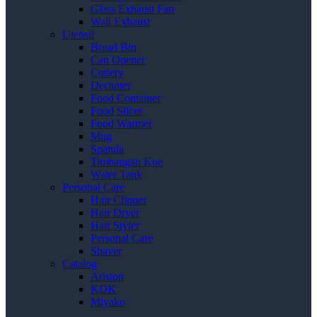
Glass Exhaust Fan
Wall Exhaust
Utensil
Bread Bin
Can Opener
Cutlery
Decanter
Food Container
Food Slicer
Food Warmer
Mug
Spatula
Timbangan Kue
Water Tank
Personal Care
Hair Clipper
Hair Dryer
Hair Styler
Personal Care
Shaver
Catalog
Ariston
KDK
Miyako