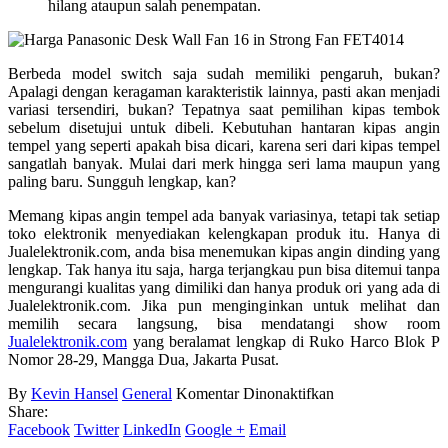
hilang ataupun salah penempatan.
Berbeda model switch saja sudah memiliki pengaruh, bukan?
Apalagi dengan keragaman karakteristik lainnya, pasti akan menjadi
variasi tersendiri, bukan? Tepatnya saat pemilihan kipas tembok
sebelum disetujui untuk dibeli. Kebutuhan hantaran kipas angin
tempel yang seperti apakah bisa dicari, karena seri dari kipas tempel
sangatlah banyak. Mulai dari merk hingga seri lama maupun yang
paling baru. Sungguh lengkap, kan?
Memang kipas angin tempel ada banyak variasinya, tetapi tak setiap
toko elektronik menyediakan kelengkapan produk itu. Hanya di
Jualelektronik.com, anda bisa menemukan kipas angin dinding yang
lengkap. Tak hanya itu saja, harga terjangkau pun bisa ditemui tanpa
mengurangi kualitas yang dimiliki dan hanya produk ori yang ada di
Jualelektronik.com. Jika pun menginginkan untuk melihat dan
memilih secara langsung, bisa mendatangi show room
Jualelektronik.com
yang beralamat lengkap di Ruko Harco Blok P
Nomor 28-29, Mangga Dua, Jakarta Pusat.
pada
By
Kevin Hansel
General
Komentar Dinonaktifkan
Kipas
Share:
Angin
Facebook
Twitter
LinkedIn
Google +
Email
Tempel