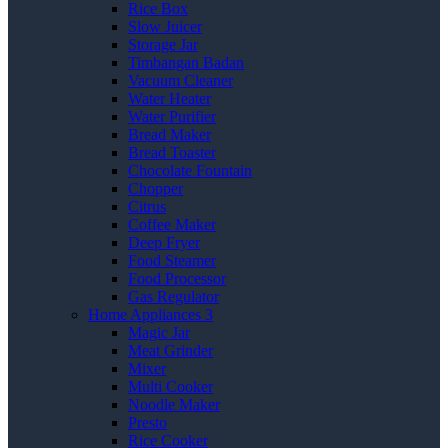
Rice Box
Slow Juicer
Storage Jar
Timbangan Badan
Vacuum Cleaner
Water Heater
Water Purifier
Bread Maker
Bread Toaster
Chocolate Fountain
Chopper
Citrus
Coffee Maker
Deep Fryer
Food Steamer
Food Processor
Gas Regulator
Home Appliances 3
Magic Jar
Meat Grinder
Mixer
Multi Cooker
Noodle Maker
Presto
Rice Cooker