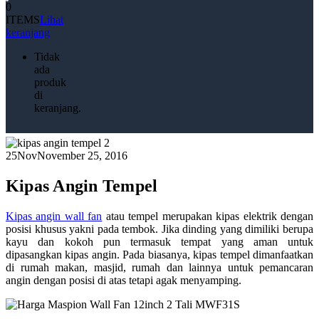
0
ITEMS
Lihat
keranjang
Tidak
ada
produk
di
keranjang.
25
Nov
November 25, 2016
Kipas Angin Tempel
Kipas angin wall fan
atau tempel merupakan kipas elektrik dengan
posisi khusus yakni pada tembok. Jika dinding yang dimiliki berupa
kayu dan kokoh pun termasuk tempat yang aman untuk
dipasangkan kipas angin. Pada biasanya, kipas tempel dimanfaatkan
di rumah makan, masjid, rumah dan lainnya untuk pemancaran
angin dengan posisi di atas tetapi agak menyamping.