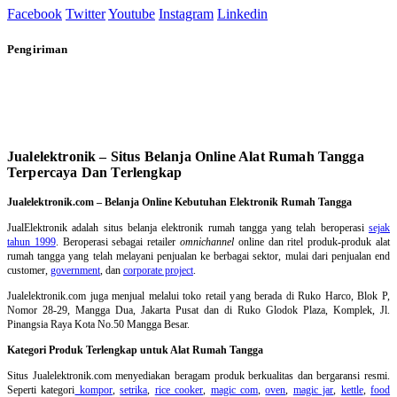
Facebook
Twitter
Youtube
Instagram
Linkedin
Pengiriman
Jualelektronik – Situs Belanja Online Alat Rumah Tangga
Terpercaya Dan Terlengkap
Jualelektronik.com – Belanja Online Kebutuhan Elektronik Rumah Tangga
JualElektronik adalah
situs belanja elektronik rumah tangga
yang telah beroperasi
sejak
tahun 1999
. Beroperasi sebagai retailer
omnichannel
online dan ritel produk-produk alat
rumah tangga yang telah melayani penjualan ke berbagai sektor, mulai dari penjualan end
customer,
government
, dan
corporate project
.
Jualelektronik.com juga menjual melalui toko retail yang berada di Ruko Harco, Blok P,
Nomor 28-29, Mangga Dua, Jakarta Pusat dan di Ruko Glodok Plaza, Komplek, Jl.
Pinangsia Raya Kota No.50 Mangga Besar.
Kategori Produk Terlengkap untuk Alat Rumah Tangga
Situs Jualelektronik.com menyediakan beragam produk berkualitas dan bergaransi resmi.
Seperti kategori
kompor
,
setrika
,
rice cooker
,
magic com
,
oven
,
magic jar
,
kettle
,
food