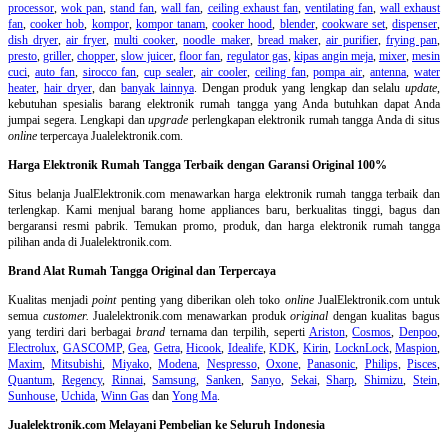
processor
,
wok pan
,
stand fan
,
wall fan
,
ceiling exhaust fan
,
ventilating fan
,
wall exhaust
fan
,
cooker hob
,
kompor
,
kompor tanam
,
cooker hood
,
blender
,
cookware set
,
dispenser
,
dish dryer
,
air fryer
,
multi cooker
,
noodle maker
,
bread maker
,
air purifier
,
frying pan
,
presto
,
griller
,
chopper
,
slow juicer
,
floor fan
,
regulator gas
,
kipas angin meja
,
mixer
,
mesin
cuci
,
auto fan
,
sirocco fan
,
cup sealer
,
air cooler
,
ceiling fan
,
pompa air
,
antenna
,
water
heater
,
hair dryer
, dan
banyak lainnya
. Dengan produk yang lengkap dan selalu
update
,
kebutuhan spesialis barang elektronik rumah tangga yang Anda butuhkan dapat Anda
jumpai segera. Lengkapi dan
upgrade
perlengkapan elektronik rumah tangga Anda di situs
online
terpercaya Jualelektronik.com.
Harga Elektronik Rumah Tangga Terbaik dengan Garansi Original 100%
Situs belanja
JualElektronik.com menawarkan harga elektronik rumah tangga terbaik dan
terlengkap. Kami menjual barang home appliances baru, berkualitas tinggi, bagus dan
bergaransi resmi pabrik. Temukan promo, produk, dan harga elektronik rumah tangga
pilihan anda di Jualelektronik.com.
Brand Alat Rumah Tangga Original dan Terpercaya
Kualitas menjadi
point
penting yang diberikan oleh toko
online
JualElektronik.com untuk
semua
customer.
Jualelektronik.com menawarkan produk
original
dengan kualitas bagus
yang terdiri dari berbagai
brand
ternama dan terpilih, seperti
Ariston
,
Cosmos
,
Denpoo
,
Electrolux
,
GASCOMP
,
Gea
,
Getra
,
Hicook
,
Idealife
,
KDK
,
Kirin
,
LocknLock
,
Maspion
,
Maxim
,
Mitsubishi
,
Miyako
,
Modena
,
Nespresso
,
Oxone
,
Panasonic
,
Philips
,
Pisces
,
Quantum
,
Regency
,
Rinnai
,
Samsung
,
Sanken
,
Sanyo
,
Sekai
,
Sharp
,
Shimizu
,
Stein
,
Sunhouse
,
Uchida
,
Winn Gas
dan
Yong Ma
.
Jualelektronik.com Melayani Pembelian ke Seluruh Indonesia