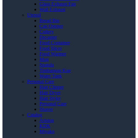
Glass Exhaust Fan
Wall Exhaust
Utensil
Bread Bin
Can Opener
Cutlery
Decanter
Food Container
Food Slicer
Food Warmer
Mug
Spatula
Timbangan Kue
Water Tank
Personal Care
Hair Clipper
Hair Dryer
Hair Styler
Personal Care
Shaver
Catalog
Ariston
KDK
Miyako