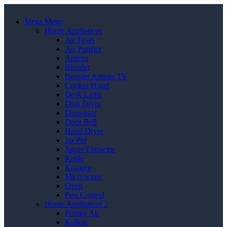
Mega Menu
Home Appliances
Air Fryer
Air Purifier
Antena
Blender
Booster Antena TV
Cooker Hood
Desk Lamp
Dish Dryer
Dispenser
Door Bell
Hand Dryer
Jar Pot
Juicer Extractor
Kettle
Kompor
Microwave
Oven
Pest Control
Home Appliances 2
Pompa Air
Kulkas