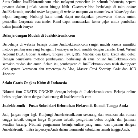
Situs Online
JualElektronik.com telah melayani pembelian ke seluruh Indonesia, seperti
pesanan dalam jumlah satuan hingga lebih.
Customer
bisa berbelanja di toko
online
JualElektronik, melalui
order
langsung di
website
maupun
via contact
lewat
WhatsApp
dan
telpon langsung
.
Hubungi kami untuk dapat mendapatkan penawaran khusus untuk
pembelian Corporate atau tender. Kami dapat menawarkan faktur pajak untuk pembelian
dalam jumlah banyak
Belanja dengan Mudah di Jualelektronik.com
Berbelanja di
website belanja online
JualElektronik.com sangat mudah karena memiliki
metode pembayaran yang beragam. Pembayaran lebih mudah dengan transfer Bank Virtual
Account BCA, Gopay, Akulaku, Shopee Pay, QRIS, Mandiri dan kartu kredit atau debit.
Dengan banyaknya metode pembayaran, berbelanja di situs
online
JualElektronik.com
semakin mudah dan aman. Selain itu, pembayaran di JualElektronik.com telah di-
support
oleh
system
keamanan dan
terpercaya
by Visa
,
Master Card Security Code
dan
JCB
J/secure
.
Selalu Gratis Ongkos Kirim di Indonesia
Nikmati fitur GRATIS ONGKIR dengan belanja di Jualelektronik.com. Belanja online
bebas ongkos kirim dengan hati tenang di Jualelektronik.com.
Jualelektronik – Pusat Solusi dari Kebutuhan Elektronik Rumah Tangga Anda
Jadi, jangan ragu lagi. Kunjungi Jualelektronik.com sekarang dan temukan alat rumah
tangga terbaik dengan harga & promo terbaik, pengiriman bebas ongkir, dan jaminan
keaslian barang. Nikmati pengalaman belanja online yang aman dan nyaman dengan
Jualelektronik – mitra terpercaya Anda dalam memenuhi kebutuhan rumah tangga Anda.