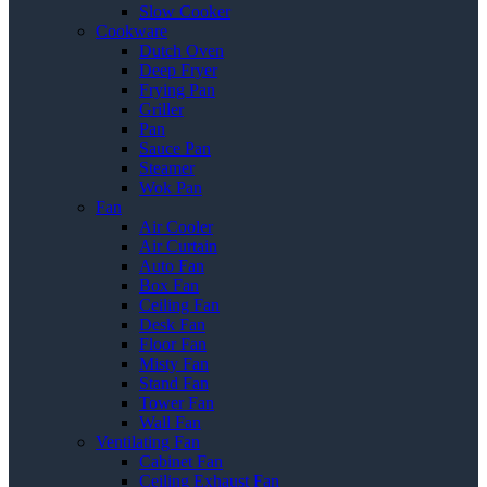
Slow Cooker
Cookware
Dutch Oven
Deep Fryer
Frying Pan
Griller
Pan
Sauce Pan
Steamer
Wok Pan
Fan
Air Cooler
Air Curtain
Auto Fan
Box Fan
Ceiling Fan
Desk Fan
Floor Fan
Misty Fan
Stand Fan
Tower Fan
Wall Fan
Ventilating Fan
Cabinet Fan
Ceiling Exhaust Fan