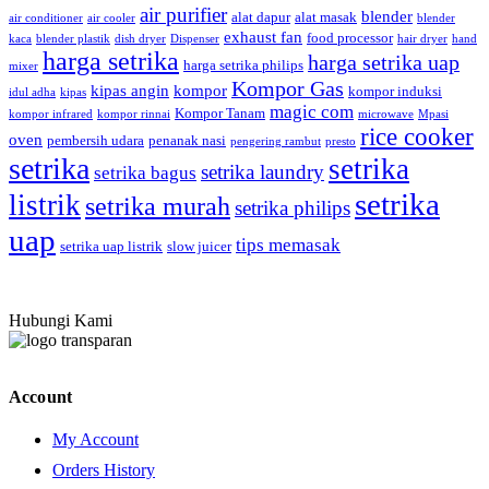
air purifier
blender
alat dapur
alat masak
air conditioner
air cooler
blender
exhaust fan
food processor
kaca
blender plastik
dish dryer
Dispenser
hair dryer
hand
harga setrika
harga setrika uap
harga setrika philips
mixer
Kompor Gas
kipas angin
kompor
kompor induksi
idul adha
kipas
magic com
Kompor Tanam
kompor infrared
kompor rinnai
microwave
Mpasi
rice cooker
oven
pembersih udara
penanak nasi
pengering rambut
presto
setrika
setrika
setrika laundry
setrika bagus
setrika
listrik
setrika murah
setrika philips
uap
tips memasak
setrika uap listrik
slow juicer
Hubungi Kami
Account
My Account
Orders History