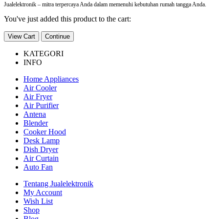
Jualelektronik – mitra terpercaya Anda dalam memenuhi kebutuhan rumah tangga Anda.
You've just added this product to the cart:
View Cart
Continue
KATEGORI
INFO
Home Appliances
Air Cooler
Air Fryer
Air Purifier
Antena
Blender
Cooker Hood
Desk Lamp
Dish Dryer
Air Curtain
Auto Fan
Tentang Jualelektronik
My Account
Wish List
Shop
Blog