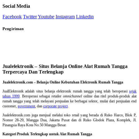
Social Media
Facebook
Twitter
Youtube
Instagram
Linkedin
Pengiriman
Jualelektronik – Situs Belanja Online Alat Rumah Tangga
Terpercaya Dan Terlengkap
Jualelektronik.com – Belanja Online Kebutuhan Elektronik Rumah Tangga
JualElektronik adalah
situs belanja elektronik rumah tangga
yang telah beroperasi
sejak
tahun 1999
. Beroperasi sebagai retailer
omnichannel
online dan ritel produk-produk alat
rumah tangga yang telah melayani penjualan ke berbagai sektor, mulai dari penjualan end
customer,
government
, dan
corporate project
.
Jualelektronik.com juga menjual melalui toko retail yang berada di Ruko Harco, Blok P,
Nomor 28-29, Mangga Dua, Jakarta Pusat dan di Ruko Glodok Plaza, Komplek, Jl.
Pinangsia Raya Kota No.50 Mangga Besar.
Kategori Produk Terlengkap untuk Alat Rumah Tangga