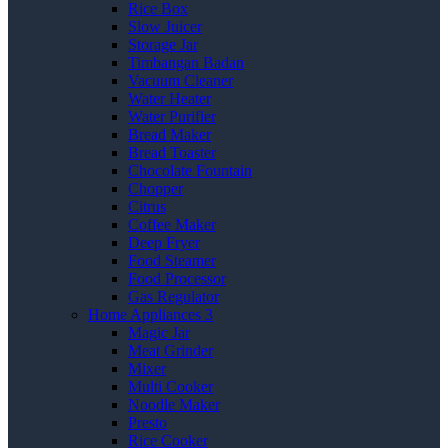
Rice Box
Slow Juicer
Storage Jar
Timbangan Badan
Vacuum Cleaner
Water Heater
Water Purifier
Bread Maker
Bread Toaster
Chocolate Fountain
Chopper
Citrus
Coffee Maker
Deep Fryer
Food Steamer
Food Processor
Gas Regulator
Home Appliances 3
Magic Jar
Meat Grinder
Mixer
Multi Cooker
Noodle Maker
Presto
Rice Cooker