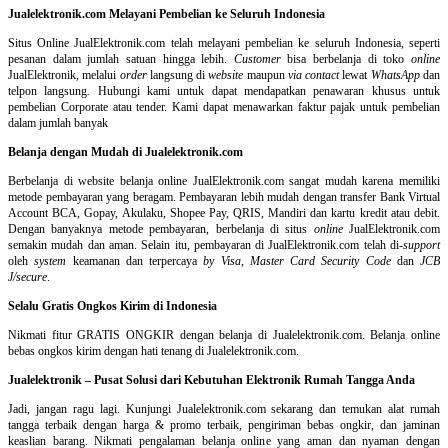
Jualelektronik.com Melayani Pembelian ke Seluruh Indonesia
Situs Online
JualElektronik.com telah melayani pembelian ke seluruh Indonesia, seperti
pesanan dalam jumlah satuan hingga lebih.
Customer
bisa berbelanja di toko
online
JualElektronik, melalui
order
langsung di
website
maupun
via contact
lewat
WhatsApp
dan
telpon langsung
.
Hubungi kami untuk dapat mendapatkan penawaran khusus untuk
pembelian Corporate atau tender. Kami dapat menawarkan faktur pajak untuk pembelian
dalam jumlah banyak
Belanja dengan Mudah di Jualelektronik.com
Berbelanja di
website belanja online
JualElektronik.com sangat mudah karena memiliki
metode pembayaran yang beragam. Pembayaran lebih mudah dengan transfer Bank Virtual
Account BCA, Gopay, Akulaku, Shopee Pay, QRIS, Mandiri dan kartu kredit atau debit.
Dengan banyaknya metode pembayaran, berbelanja di situs
online
JualElektronik.com
semakin mudah dan aman. Selain itu, pembayaran di JualElektronik.com telah di-
support
oleh
system
keamanan dan
terpercaya
by Visa
,
Master Card Security Code
dan
JCB
J/secure
.
Selalu Gratis Ongkos Kirim di Indonesia
Nikmati fitur GRATIS ONGKIR dengan belanja di Jualelektronik.com. Belanja online
bebas ongkos kirim dengan hati tenang di Jualelektronik.com.
Jualelektronik – Pusat Solusi dari Kebutuhan Elektronik Rumah Tangga Anda
Jadi, jangan ragu lagi. Kunjungi Jualelektronik.com sekarang dan temukan alat rumah
tangga terbaik dengan harga & promo terbaik, pengiriman bebas ongkir, dan jaminan
keaslian barang. Nikmati pengalaman belanja online yang aman dan nyaman dengan