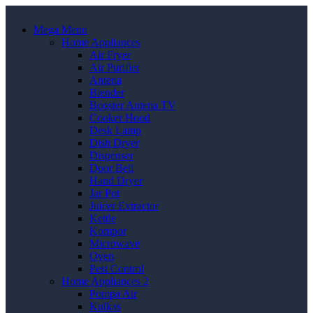
Mega Menu
Home Appliances
Air Fryer
Air Purifier
Antena
Blender
Booster Antena TV
Cooker Hood
Desk Lamp
Dish Dryer
Dispenser
Door Bell
Hand Dryer
Jar Pot
Juicer Extractor
Kettle
Kompor
Microwave
Oven
Pest Control
Home Appliances 2
Pompa Air
Kulkas