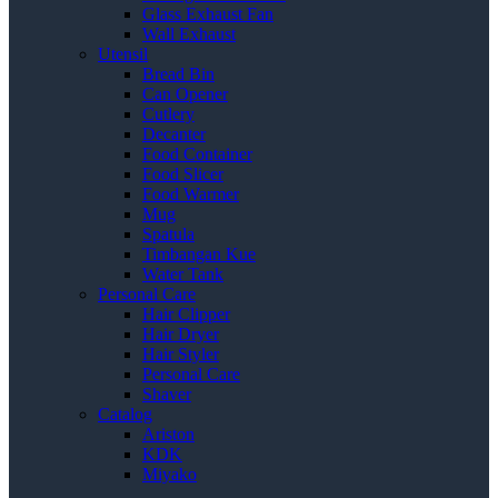
Glass Exhaust Fan
Wall Exhaust
Utensil
Bread Bin
Can Opener
Cutlery
Decanter
Food Container
Food Slicer
Food Warmer
Mug
Spatula
Timbangan Kue
Water Tank
Personal Care
Hair Clipper
Hair Dryer
Hair Styler
Personal Care
Shaver
Catalog
Ariston
KDK
Miyako