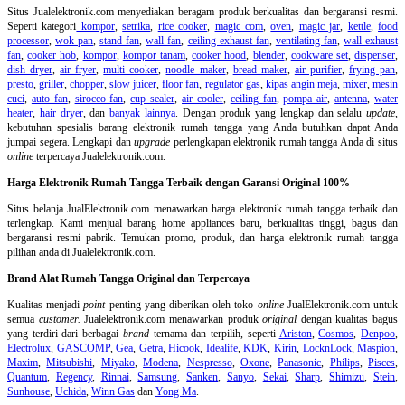
Situs Jualelektronik.com menyediakan beragam produk berkualitas dan bergaransi resmi.
Seperti kategori
kompor
,
setrika
,
rice cooker
,
magic com
,
oven
,
magic jar
,
kettle
,
food
processor
,
wok pan
,
stand fan
,
wall fan
,
ceiling exhaust fan
,
ventilating fan
,
wall exhaust
fan
,
cooker hob
,
kompor
,
kompor tanam
,
cooker hood
,
blender
,
cookware set
,
dispenser
,
dish dryer
,
air fryer
,
multi cooker
,
noodle maker
,
bread maker
,
air purifier
,
frying pan
,
presto
,
griller
,
chopper
,
slow juicer
,
floor fan
,
regulator gas
,
kipas angin meja
,
mixer
,
mesin
cuci
,
auto fan
,
sirocco fan
,
cup sealer
,
air cooler
,
ceiling fan
,
pompa air
,
antenna
,
water
heater
,
hair dryer
, dan
banyak lainnya
. Dengan produk yang lengkap dan selalu
update
,
kebutuhan spesialis barang elektronik rumah tangga yang Anda butuhkan dapat Anda
jumpai segera. Lengkapi dan
upgrade
perlengkapan elektronik rumah tangga Anda di situs
online
terpercaya Jualelektronik.com.
Harga Elektronik Rumah Tangga Terbaik dengan Garansi Original 100%
Situs belanja
JualElektronik.com menawarkan harga elektronik rumah tangga terbaik dan
terlengkap. Kami menjual barang home appliances baru, berkualitas tinggi, bagus dan
bergaransi resmi pabrik. Temukan promo, produk, dan harga elektronik rumah tangga
pilihan anda di Jualelektronik.com.
Brand Alat Rumah Tangga Original dan Terpercaya
Kualitas menjadi
point
penting yang diberikan oleh toko
online
JualElektronik.com untuk
semua
customer.
Jualelektronik.com menawarkan produk
original
dengan kualitas bagus
yang terdiri dari berbagai
brand
ternama dan terpilih, seperti
Ariston
,
Cosmos
,
Denpoo
,
Electrolux
,
GASCOMP
,
Gea
,
Getra
,
Hicook
,
Idealife
,
KDK
,
Kirin
,
LocknLock
,
Maspion
,
Maxim
,
Mitsubishi
,
Miyako
,
Modena
,
Nespresso
,
Oxone
,
Panasonic
,
Philips
,
Pisces
,
Quantum
,
Regency
,
Rinnai
,
Samsung
,
Sanken
,
Sanyo
,
Sekai
,
Sharp
,
Shimizu
,
Stein
,
Sunhouse
,
Uchida
,
Winn Gas
dan
Yong Ma
.