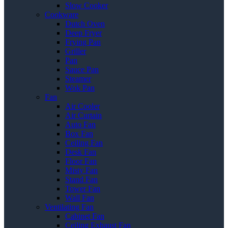
Slow Cooker
Cookware
Dutch Oven
Deep Fryer
Frying Pan
Griller
Pan
Sauce Pan
Steamer
Wok Pan
Fan
Air Cooler
Air Curtain
Auto Fan
Box Fan
Ceiling Fan
Desk Fan
Floor Fan
Misty Fan
Stand Fan
Tower Fan
Wall Fan
Ventilating Fan
Cabinet Fan
Ceiling Exhaust Fan