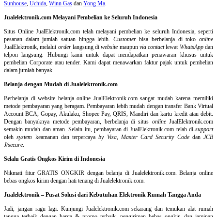
Sunhouse
,
Uchida
,
Winn Gas
dan
Yong Ma
.
Jualelektronik.com Melayani Pembelian ke Seluruh Indonesia
Situs Online
JualElektronik.com telah melayani pembelian ke seluruh Indonesia, seperti
pesanan dalam jumlah satuan hingga lebih.
Customer
bisa berbelanja di toko
online
JualElektronik, melalui
order
langsung di
website
maupun
via contact
lewat
WhatsApp
dan
telpon langsung
.
Hubungi kami untuk dapat mendapatkan penawaran khusus untuk
pembelian Corporate atau tender. Kami dapat menawarkan faktur pajak untuk pembelian
dalam jumlah banyak
Belanja dengan Mudah di Jualelektronik.com
Berbelanja di
website belanja online
JualElektronik.com sangat mudah karena memiliki
metode pembayaran yang beragam. Pembayaran lebih mudah dengan transfer Bank Virtual
Account BCA, Gopay, Akulaku, Shopee Pay, QRIS, Mandiri dan kartu kredit atau debit.
Dengan banyaknya metode pembayaran, berbelanja di situs
online
JualElektronik.com
semakin mudah dan aman. Selain itu, pembayaran di JualElektronik.com telah di-
support
oleh
system
keamanan dan
terpercaya
by Visa
,
Master Card Security Code
dan
JCB
J/secure
.
Selalu Gratis Ongkos Kirim di Indonesia
Nikmati fitur GRATIS ONGKIR dengan belanja di Jualelektronik.com. Belanja online
bebas ongkos kirim dengan hati tenang di Jualelektronik.com.
Jualelektronik – Pusat Solusi dari Kebutuhan Elektronik Rumah Tangga Anda
Jadi, jangan ragu lagi. Kunjungi Jualelektronik.com sekarang dan temukan alat rumah
tangga terbaik dengan harga & promo terbaik, pengiriman bebas ongkir, dan jaminan