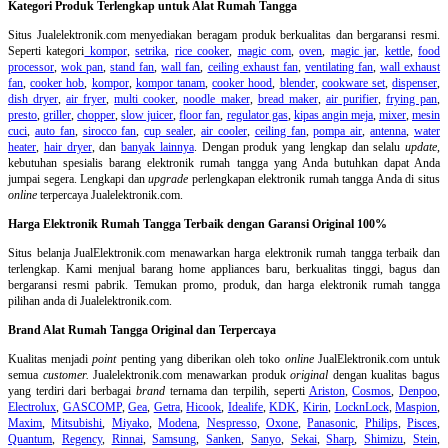
Kategori Produk Terlengkap untuk Alat Rumah Tangga
Situs Jualelektronik.com menyediakan beragam produk berkualitas dan bergaransi resmi.
Seperti kategori
kompor
,
setrika
,
rice cooker
,
magic com
,
oven
,
magic jar
,
kettle
,
food
processor
,
wok pan
,
stand fan
,
wall fan
,
ceiling exhaust fan
,
ventilating fan
,
wall exhaust
fan
,
cooker hob
,
kompor
,
kompor tanam
,
cooker hood
,
blender
,
cookware set
,
dispenser
,
dish dryer
,
air fryer
,
multi cooker
,
noodle maker
,
bread maker
,
air purifier
,
frying pan
,
presto
,
griller
,
chopper
,
slow juicer
,
floor fan
,
regulator gas
,
kipas angin meja
,
mixer
,
mesin
cuci
,
auto fan
,
sirocco fan
,
cup sealer
,
air cooler
,
ceiling fan
,
pompa air
,
antenna
,
water
heater
,
hair dryer
, dan
banyak lainnya
. Dengan produk yang lengkap dan selalu
update
,
kebutuhan spesialis barang elektronik rumah tangga yang Anda butuhkan dapat Anda
jumpai segera. Lengkapi dan
upgrade
perlengkapan elektronik rumah tangga Anda di situs
online
terpercaya Jualelektronik.com.
Harga Elektronik Rumah Tangga Terbaik dengan Garansi Original 100%
Situs belanja
JualElektronik.com menawarkan harga elektronik rumah tangga terbaik dan
terlengkap. Kami menjual barang home appliances baru, berkualitas tinggi, bagus dan
bergaransi resmi pabrik. Temukan promo, produk, dan harga elektronik rumah tangga
pilihan anda di Jualelektronik.com.
Brand Alat Rumah Tangga Original dan Terpercaya
Kualitas menjadi
point
penting yang diberikan oleh toko
online
JualElektronik.com untuk
semua
customer.
Jualelektronik.com menawarkan produk
original
dengan kualitas bagus
yang terdiri dari berbagai
brand
ternama dan terpilih, seperti
Ariston
,
Cosmos
,
Denpoo
,
Electrolux
,
GASCOMP
,
Gea
,
Getra
,
Hicook
,
Idealife
,
KDK
,
Kirin
,
LocknLock
,
Maspion
,
Maxim
,
Mitsubishi
,
Miyako
,
Modena
,
Nespresso
,
Oxone
,
Panasonic
,
Philips
,
Pisces
,
Quantum
,
Regency
,
Rinnai
,
Samsung
,
Sanken
,
Sanyo
,
Sekai
,
Sharp
,
Shimizu
,
Stein
,