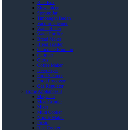
Rice Box
Slow Juicer
Storage Jar
Timbangan Badan
Vacuum Cleaner
Water Heater
Water Purifier
Bread Maker
Bread Toaster
Chocolate Fountain
Chopper
Citrus
Coffee Maker
Deep Fryer
Food Steamer
Food Processor
Gas Regulator
Home Appliances 3
Magic Jar
Meat Grinder
Mixer
Multi Cooker
Noodle Maker
Presto
Rice Cooker