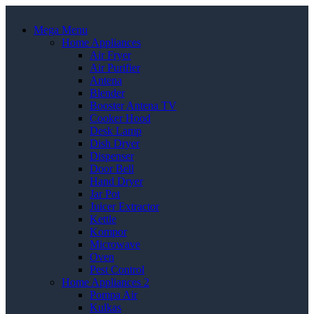
Mega Menu
Home Appliances
Air Fryer
Air Purifier
Antena
Blender
Booster Antena TV
Cooker Hood
Desk Lamp
Dish Dryer
Dispenser
Door Bell
Hand Dryer
Jar Pot
Juicer Extractor
Kettle
Kompor
Microwave
Oven
Pest Control
Home Appliances 2
Pompa Air
Kulkas