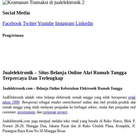
Social Media
Facebook
Twitter
Youtube
Instagram
Linkedin
Pengiriman
Jualelektronik – Situs Belanja Online Alat Rumah Tangga
Terpercaya Dan Terlengkap
Jualelektronik.com – Belanja Online Kebutuhan Elektronik Rumah Tangga
JualElektronik adalah
situs belanja elektronik rumah tangga
yang telah beroperasi
sejak
tahun 1999
. Beroperasi sebagai retailer
omnichannel
online dan ritel produk-produk alat
rumah tangga yang telah melayani penjualan ke berbagai sektor, mulai dari penjualan end
customer,
government
, dan
corporate project
.
Jualelektronik.com juga menjual melalui toko retail yang berada di Ruko Harco, Blok P,
Nomor 28-29, Mangga Dua, Jakarta Pusat dan di Ruko Glodok Plaza, Komplek, Jl.
Pinangsia Raya Kota No.50 Mangga Besar.