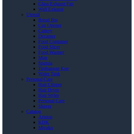
Glass Exhaust Fan
Wall Exhaust
Utensil
Bread Bin
Can Opener
Cutlery
Decanter
Food Container
Food Slicer
Food Warmer
Mug
Spatula
Timbangan Kue
Water Tank
Personal Care
Hair Clipper
Hair Dryer
Hair Styler
Personal Care
Shaver
Catalog
Ariston
KDK
Miyako