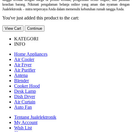
keaslian barang. Nikmati pengalaman belanja online yang aman dan nyaman dengan
Jualelektronik – mitra terpercaya Anda dalam memenuhi kebutuhan rumah tangga Anda.
You've just added this product to the cart:
View Cart
Continue
KATEGORI
INFO
Home Appliances
Air Cooler
Air Fryer
Air Purifier
Antena
Blender
Cooker Hood
Desk Lamp
Dish Dryer
Air Curtain
Auto Fan
Tentang Jualelektronik
My Account
Wish List