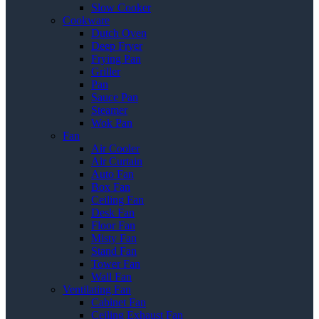
Slow Cooker
Cookware
Dutch Oven
Deep Fryer
Frying Pan
Griller
Pan
Sauce Pan
Steamer
Wok Pan
Fan
Air Cooler
Air Curtain
Auto Fan
Box Fan
Ceiling Fan
Desk Fan
Floor Fan
Misty Fan
Stand Fan
Tower Fan
Wall Fan
Ventilating Fan
Cabinet Fan
Ceiling Exhaust Fan