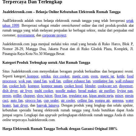
Terpercaya Dan Terlengkap
Jualelektronik.com – Belanja Online Kebutuhan Elektronik Rumah Tangga
JualElektronik adalah
situs belanja elektronik rumah tangga
yang telah beroperasi
sejak
tahun 1999
. Beroperasi sebagai retailer
omnichannel
online dan ritel produk-produk alat
rumah tangga yang telah melayani penjualan ke berbagai sektor, mulai dari penjualan end
customer,
government
, dan
corporate project
.
Jualelektronik.com juga menjual melalui toko retail yang berada di Ruko Harco, Blok P,
Nomor 28-29, Mangga Dua, Jakarta Pusat dan di Ruko Glodok Plaza, Komplek, Jl.
Pinangsia Raya Kota No.50 Mangga Besar.
Kategori Produk Terlengkap untuk Alat Rumah Tangga
Situs Jualelektronik.com menyediakan beragam produk berkualitas dan bergaransi resmi.
Seperti kategori
kompor
,
setrika
,
rice cooker
,
magic com
,
oven
,
magic jar
,
kettle
,
food
processor
,
wok pan
,
stand fan
,
wall fan
,
ceiling exhaust fan
,
ventilating fan
,
wall exhaust
fan
,
cooker hob
,
kompor
,
kompor tanam
,
cooker hood
,
blender
,
cookware set
,
dispenser
,
dish dryer
,
air fryer
,
multi cooker
,
noodle maker
,
bread maker
,
air purifier
,
frying pan
,
presto
,
griller
,
chopper
,
slow juicer
,
floor fan
,
regulator gas
,
kipas angin meja
,
mixer
,
mesin
cuci
,
auto fan
,
sirocco fan
,
cup sealer
,
air cooler
,
ceiling fan
,
pompa air
,
antenna
,
water
heater
,
hair dryer
, dan
banyak lainnya
. Dengan produk yang lengkap dan selalu
update
,
kebutuhan spesialis barang elektronik rumah tangga yang Anda butuhkan dapat Anda
jumpai segera. Lengkapi dan
upgrade
perlengkapan elektronik rumah tangga Anda di situs
online
terpercaya Jualelektronik.com.
Harga Elektronik Rumah Tangga Terbaik dengan Garansi Original 100%