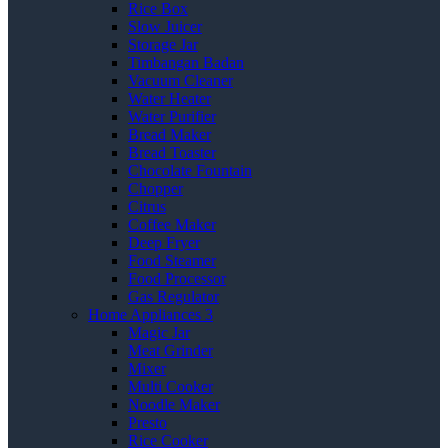
Rice Box
Slow Juicer
Storage Jar
Timbangan Badan
Vacuum Cleaner
Water Heater
Water Purifier
Bread Maker
Bread Toaster
Chocolate Fountain
Chopper
Citrus
Coffee Maker
Deep Fryer
Food Steamer
Food Processor
Gas Regulator
Home Appliances 3
Magic Jar
Meat Grinder
Mixer
Multi Cooker
Noodle Maker
Presto
Rice Cooker