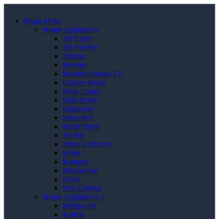
Mega Menu
Home Appliances
Air Fryer
Air Purifier
Antena
Blender
Booster Antena TV
Cooker Hood
Desk Lamp
Dish Dryer
Dispenser
Door Bell
Hand Dryer
Jar Pot
Juicer Extractor
Kettle
Kompor
Microwave
Oven
Pest Control
Home Appliances 2
Pompa Air
Kulkas