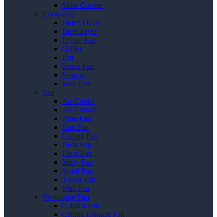
Slow Cooker
Cookware
Dutch Oven
Deep Fryer
Frying Pan
Griller
Pan
Sauce Pan
Steamer
Wok Pan
Fan
Air Cooler
Air Curtain
Auto Fan
Box Fan
Ceiling Fan
Desk Fan
Floor Fan
Misty Fan
Stand Fan
Tower Fan
Wall Fan
Ventilating Fan
Cabinet Fan
Ceiling Exhaust Fan