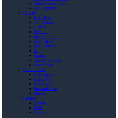
Glass Exhaust Fan
Wall Exhaust
Utensil
Bread Bin
Can Opener
Cutlery
Decanter
Food Container
Food Slicer
Food Warmer
Mug
Spatula
Timbangan Kue
Water Tank
Personal Care
Hair Clipper
Hair Dryer
Hair Styler
Personal Care
Shaver
Catalog
Ariston
KDK
Miyako