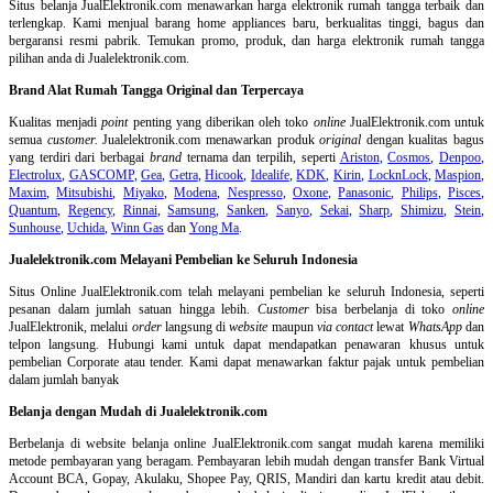
Situs belanja
JualElektronik.com menawarkan harga elektronik rumah tangga terbaik dan
terlengkap. Kami menjual barang home appliances baru, berkualitas tinggi, bagus dan
bergaransi resmi pabrik. Temukan promo, produk, dan harga elektronik rumah tangga
pilihan anda di Jualelektronik.com.
Brand Alat Rumah Tangga Original dan Terpercaya
Kualitas menjadi
point
penting yang diberikan oleh toko
online
JualElektronik.com untuk
semua
customer.
Jualelektronik.com menawarkan produk
original
dengan kualitas bagus
yang terdiri dari berbagai
brand
ternama dan terpilih, seperti
Ariston
,
Cosmos
,
Denpoo
,
Electrolux
,
GASCOMP
,
Gea
,
Getra
,
Hicook
,
Idealife
,
KDK
,
Kirin
,
LocknLock
,
Maspion
,
Maxim
,
Mitsubishi
,
Miyako
,
Modena
,
Nespresso
,
Oxone
,
Panasonic
,
Philips
,
Pisces
,
Quantum
,
Regency
,
Rinnai
,
Samsung
,
Sanken
,
Sanyo
,
Sekai
,
Sharp
,
Shimizu
,
Stein
,
Sunhouse
,
Uchida
,
Winn Gas
dan
Yong Ma
.
Jualelektronik.com Melayani Pembelian ke Seluruh Indonesia
Situs Online
JualElektronik.com telah melayani pembelian ke seluruh Indonesia, seperti
pesanan dalam jumlah satuan hingga lebih.
Customer
bisa berbelanja di toko
online
JualElektronik, melalui
order
langsung di
website
maupun
via contact
lewat
WhatsApp
dan
telpon langsung
.
Hubungi kami untuk dapat mendapatkan penawaran khusus untuk
pembelian Corporate atau tender. Kami dapat menawarkan faktur pajak untuk pembelian
dalam jumlah banyak
Belanja dengan Mudah di Jualelektronik.com
Berbelanja di
website belanja online
JualElektronik.com sangat mudah karena memiliki
metode pembayaran yang beragam. Pembayaran lebih mudah dengan transfer Bank Virtual
Account BCA, Gopay, Akulaku, Shopee Pay, QRIS, Mandiri dan kartu kredit atau debit.