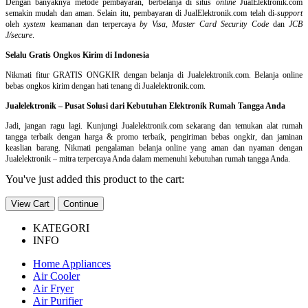
Dengan banyaknya metode pembayaran, berbelanja di situs
online
JualElektronik.com
semakin mudah dan aman. Selain itu, pembayaran di JualElektronik.com telah di-
support
oleh
system
keamanan dan
terpercaya
by Visa
,
Master Card Security Code
dan
JCB
J/secure
.
Selalu Gratis Ongkos Kirim di Indonesia
Nikmati fitur GRATIS ONGKIR dengan belanja di Jualelektronik.com. Belanja online
bebas ongkos kirim dengan hati tenang di Jualelektronik.com.
Jualelektronik – Pusat Solusi dari Kebutuhan Elektronik Rumah Tangga Anda
Jadi, jangan ragu lagi. Kunjungi Jualelektronik.com sekarang dan temukan alat rumah
tangga terbaik dengan harga & promo terbaik, pengiriman bebas ongkir, dan jaminan
keaslian barang. Nikmati pengalaman belanja online yang aman dan nyaman dengan
Jualelektronik – mitra terpercaya Anda dalam memenuhi kebutuhan rumah tangga Anda.
You've just added this product to the cart:
View Cart
Continue
KATEGORI
INFO
Home Appliances
Air Cooler
Air Fryer
Air Purifier