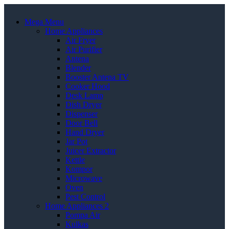
Mega Menu
Home Appliances
Air Fryer
Air Purifier
Antena
Blender
Booster Antena TV
Cooker Hood
Desk Lamp
Dish Dryer
Dispenser
Door Bell
Hand Dryer
Jar Pot
Juicer Extractor
Kettle
Kompor
Microwave
Oven
Pest Control
Home Appliances 2
Pompa Air
Kulkas