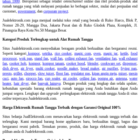
tahun 1999
. Beroperasi sebagai retailer
omnichannel
online dan ritel produk-produk alat
rumah tangga yang telah melayani penjualan ke berbagai sektor, mulai dari penjualan end
customer,
government
, dan
corporate project
.
Jualelektronik.com juga menjual melalui toko retail yang berada di Ruko Harco, Blok P,
Nomor 28-29, Mangga Dua, Jakarta Pusat dan di Ruko Glodok Plaza, Komplek, Jl.
Pinangsia Raya Kota No.50 Mangga Besar.
Kategori Produk Terlengkap untuk Alat Rumah Tangga
Situs Jualelektronik.com menyediakan beragam produk berkualitas dan bergaransi resmi.
Seperti kategori
kompor
,
setrika
,
rice cooker
,
magic com
,
oven
,
magic jar
,
kettle
,
food
processor
,
wok pan
,
stand fan
,
wall fan
,
ceiling exhaust fan
,
ventilating fan
,
wall exhaust
fan
,
cooker hob
,
kompor
,
kompor tanam
,
cooker hood
,
blender
,
cookware set
,
dispenser
,
dish dryer
,
air fryer
,
multi cooker
,
noodle maker
,
bread maker
,
air purifier
,
frying pan
,
presto
,
griller
,
chopper
,
slow juicer
,
floor fan
,
regulator gas
,
kipas angin meja
,
mixer
,
mesin
cuci
,
auto fan
,
sirocco fan
,
cup sealer
,
air cooler
,
ceiling fan
,
pompa air
,
antenna
,
water
heater
,
hair dryer
, dan
banyak lainnya
. Dengan produk yang lengkap dan selalu
update
,
kebutuhan spesialis barang elektronik rumah tangga yang Anda butuhkan dapat Anda
jumpai segera. Lengkapi dan
upgrade
perlengkapan elektronik rumah tangga Anda di situs
online
terpercaya Jualelektronik.com.
Harga Elektronik Rumah Tangga Terbaik dengan Garansi Original 100%
Situs belanja
JualElektronik.com menawarkan harga elektronik rumah tangga terbaik dan
terlengkap. Kami menjual barang home appliances baru, berkualitas tinggi, bagus dan
bergaransi resmi pabrik. Temukan promo, produk, dan harga elektronik rumah tangga
pilihan anda di Jualelektronik.com.