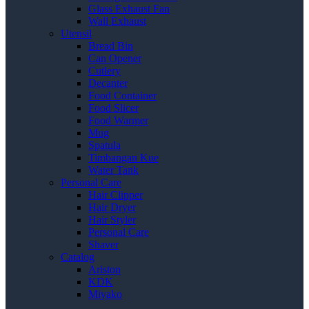
Glass Exhaust Fan
Wall Exhaust
Utensil
Bread Bin
Can Opener
Cutlery
Decanter
Food Container
Food Slicer
Food Warmer
Mug
Spatula
Timbangan Kue
Water Tank
Personal Care
Hair Clipper
Hair Dryer
Hair Styler
Personal Care
Shaver
Catalog
Ariston
KDK
Miyako