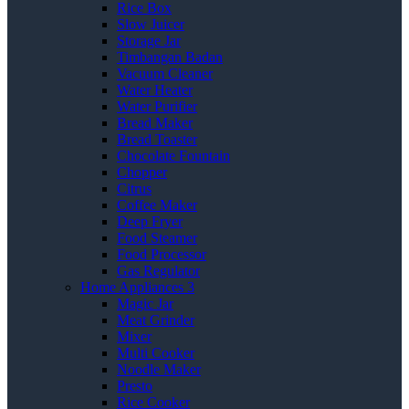
Rice Box
Slow Juicer
Storage Jar
Timbangan Badan
Vacuum Cleaner
Water Heater
Water Purifier
Bread Maker
Bread Toaster
Chocolate Fountain
Chopper
Citrus
Coffee Maker
Deep Fryer
Food Steamer
Food Processor
Gas Regulator
Home Appliances 3
Magic Jar
Meat Grinder
Mixer
Multi Cooker
Noodle Maker
Presto
Rice Cooker