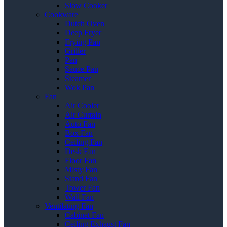
Slow Cooker
Cookware
Dutch Oven
Deep Fryer
Frying Pan
Griller
Pan
Sauce Pan
Steamer
Wok Pan
Fan
Air Cooler
Air Curtain
Auto Fan
Box Fan
Ceiling Fan
Desk Fan
Floor Fan
Misty Fan
Stand Fan
Tower Fan
Wall Fan
Ventilating Fan
Cabinet Fan
Ceiling Exhaust Fan