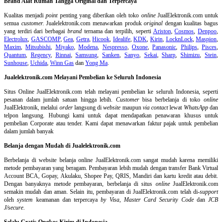
Brand Alat Rumah Tangga Original dan Terpercaya
Kualitas menjadi
point
penting yang diberikan oleh toko
online
JualElektronik.com untuk
semua
customer.
Jualelektronik.com menawarkan produk
original
dengan kualitas bagus
yang terdiri dari berbagai
brand
ternama dan terpilih, seperti
Ariston
,
Cosmos
,
Denpoo
,
Electrolux
,
GASCOMP
,
Gea
,
Getra
,
Hicook
,
Idealife
,
KDK
,
Kirin
,
LocknLock
,
Maspion
,
Maxim
,
Mitsubishi
,
Miyako
,
Modena
,
Nespresso
,
Oxone
,
Panasonic
,
Philips
,
Pisces
,
Quantum
,
Regency
,
Rinnai
,
Samsung
,
Sanken
,
Sanyo
,
Sekai
,
Sharp
,
Shimizu
,
Stein
,
Sunhouse
,
Uchida
,
Winn Gas
dan
Yong Ma
.
Jualelektronik.com Melayani Pembelian ke Seluruh Indonesia
Situs Online
JualElektronik.com telah melayani pembelian ke seluruh Indonesia, seperti
pesanan dalam jumlah satuan hingga lebih.
Customer
bisa berbelanja di toko
online
JualElektronik, melalui
order
langsung di
website
maupun
via contact
lewat
WhatsApp
dan
telpon langsung
.
Hubungi kami untuk dapat mendapatkan penawaran khusus untuk
pembelian Corporate atau tender. Kami dapat menawarkan faktur pajak untuk pembelian
dalam jumlah banyak
Belanja dengan Mudah di Jualelektronik.com
Berbelanja di
website belanja online
JualElektronik.com sangat mudah karena memiliki
metode pembayaran yang beragam. Pembayaran lebih mudah dengan transfer Bank Virtual
Account BCA, Gopay, Akulaku, Shopee Pay, QRIS, Mandiri dan kartu kredit atau debit.
Dengan banyaknya metode pembayaran, berbelanja di situs
online
JualElektronik.com
semakin mudah dan aman. Selain itu, pembayaran di JualElektronik.com telah di-
support
oleh
system
keamanan dan
terpercaya
by Visa
,
Master Card Security Code
dan
JCB
J/secure
.
Selalu Gratis Ongkos Kirim di Indonesia