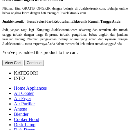
Nikmati fitur GRATIS ONGKIR dengan belanja di Jualelektronik.com. Belanja online
bebas ongkos kirim dengan hati tenang di Jualelektronik.com.
Jualelektronik – Pusat Solusi dari Kebutuhan Elektronik Rumah Tangga Anda
Jadi, jangan ragu lagi. Kunjungi Jualelektronik.com sekarang dan temukan alat rumah
tangga terbaik dengan harga & promo terbaik, pengiriman bebas ongkir, dan jaminan
keaslian barang. Nikmati pengalaman belanja online yang aman dan nyaman dengan
Jualelektronik – mitra terpercaya Anda dalam memenuhi kebutuhan rumah tangga Anda.
You've just added this product to the cart:
View Cart
Continue
KATEGORI
INFO
Home Appliances
Air Cooler
Air Fryer
Air Purifier
Antena
Blender
Cooker Hood
Desk Lamp
Dish Dryer