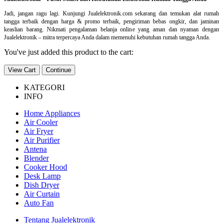
Jadi, jangan ragu lagi. Kunjungi Jualelektronik.com sekarang dan temukan alat rumah
tangga terbaik dengan harga & promo terbaik, pengiriman bebas ongkir, dan jaminan
keaslian barang. Nikmati pengalaman belanja online yang aman dan nyaman dengan
Jualelektronik – mitra terpercaya Anda dalam memenuhi kebutuhan rumah tangga Anda.
You've just added this product to the cart:
View Cart
Continue
KATEGORI
INFO
Home Appliances
Air Cooler
Air Fryer
Air Purifier
Antena
Blender
Cooker Hood
Desk Lamp
Dish Dryer
Air Curtain
Auto Fan
Tentang Jualelektronik