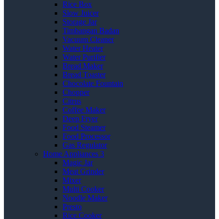
Rice Box
Slow Juicer
Storage Jar
Timbangan Badan
Vacuum Cleaner
Water Heater
Water Purifier
Bread Maker
Bread Toaster
Chocolate Fountain
Chopper
Citrus
Coffee Maker
Deep Fryer
Food Steamer
Food Processor
Gas Regulator
Home Appliances 3
Magic Jar
Meat Grinder
Mixer
Multi Cooker
Noodle Maker
Presto
Rice Cooker