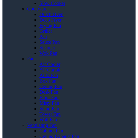
Slow Cooker
Cookware
Dutch Oven
Deep Fryer
Frying Pan
Griller
Pan
Sauce Pan
Steamer
Wok Pan
Fan
Air Cooler
Air Curtain
Auto Fan
Box Fan
Ceiling Fan
Desk Fan
Floor Fan
Misty Fan
Stand Fan
Tower Fan
Wall Fan
Ventilating Fan
Cabinet Fan
Ceiling Exhaust Fan