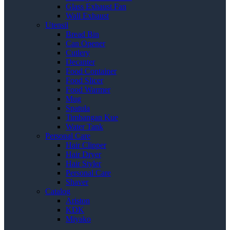
Glass Exhaust Fan
Wall Exhaust
Utensil
Bread Bin
Can Opener
Cutlery
Decanter
Food Container
Food Slicer
Food Warmer
Mug
Spatula
Timbangan Kue
Water Tank
Personal Care
Hair Clipper
Hair Dryer
Hair Styler
Personal Care
Shaver
Catalog
Ariston
KDK
Miyako