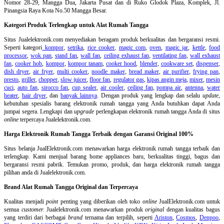
Nomor 28-29, Mangga Dua, Jakarta Pusat dan di Ruko Glodok Plaza, Komplek, Jl.
Pinangsia Raya Kota No.50 Mangga Besar.
Kategori Produk Terlengkap untuk Alat Rumah Tangga
Situs Jualelektronik.com menyediakan beragam produk berkualitas dan bergaransi resmi.
Seperti kategori
kompor
,
setrika
,
rice cooker
,
magic com
,
oven
,
magic jar
,
kettle
,
food
processor
,
wok pan
,
stand fan
,
wall fan
,
ceiling exhaust fan
,
ventilating fan
,
wall exhaust
fan
,
cooker hob
,
kompor
,
kompor tanam
,
cooker hood
,
blender
,
cookware set
,
dispenser
,
dish dryer
,
air fryer
,
multi cooker
,
noodle maker
,
bread maker
,
air purifier
,
frying pan
,
presto
,
griller
,
chopper
,
slow juicer
,
floor fan
,
regulator gas
,
kipas angin meja
,
mixer
,
mesin
cuci
,
auto fan
,
sirocco fan
,
cup sealer
,
air cooler
,
ceiling fan
,
pompa air
,
antenna
,
water
heater
,
hair dryer
, dan
banyak lainnya
. Dengan produk yang lengkap dan selalu
update
,
kebutuhan spesialis barang elektronik rumah tangga yang Anda butuhkan dapat Anda
jumpai segera. Lengkapi dan
upgrade
perlengkapan elektronik rumah tangga Anda di situs
online
terpercaya Jualelektronik.com.
Harga Elektronik Rumah Tangga Terbaik dengan Garansi Original 100%
Situs belanja
JualElektronik.com menawarkan harga elektronik rumah tangga terbaik dan
terlengkap. Kami menjual barang home appliances baru, berkualitas tinggi, bagus dan
bergaransi resmi pabrik. Temukan promo, produk, dan harga elektronik rumah tangga
pilihan anda di Jualelektronik.com.
Brand Alat Rumah Tangga Original dan Terpercaya
Kualitas menjadi
point
penting yang diberikan oleh toko
online
JualElektronik.com untuk
semua
customer.
Jualelektronik.com menawarkan produk
original
dengan kualitas bagus
yang terdiri dari berbagai
brand
ternama dan terpilih, seperti
Ariston
,
Cosmos
,
Denpoo
,