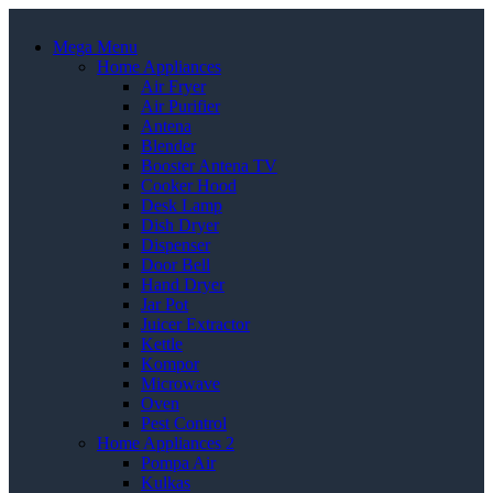
Mega Menu
Home Appliances
Air Fryer
Air Purifier
Antena
Blender
Booster Antena TV
Cooker Hood
Desk Lamp
Dish Dryer
Dispenser
Door Bell
Hand Dryer
Jar Pot
Juicer Extractor
Kettle
Kompor
Microwave
Oven
Pest Control
Home Appliances 2
Pompa Air
Kulkas