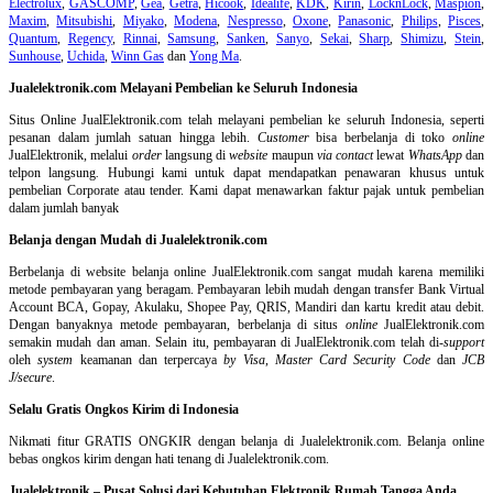
Electrolux
,
GASCOMP
,
Gea
,
Getra
,
Hicook
,
Idealife
,
KDK
,
Kirin
,
LocknLock
,
Maspion
,
Maxim
,
Mitsubishi
,
Miyako
,
Modena
,
Nespresso
,
Oxone
,
Panasonic
,
Philips
,
Pisces
,
Quantum
,
Regency
,
Rinnai
,
Samsung
,
Sanken
,
Sanyo
,
Sekai
,
Sharp
,
Shimizu
,
Stein
,
Sunhouse
,
Uchida
,
Winn Gas
dan
Yong Ma
.
Jualelektronik.com Melayani Pembelian ke Seluruh Indonesia
Situs Online
JualElektronik.com telah melayani pembelian ke seluruh Indonesia, seperti
pesanan dalam jumlah satuan hingga lebih.
Customer
bisa berbelanja di toko
online
JualElektronik, melalui
order
langsung di
website
maupun
via contact
lewat
WhatsApp
dan
telpon langsung
.
Hubungi kami untuk dapat mendapatkan penawaran khusus untuk
pembelian Corporate atau tender. Kami dapat menawarkan faktur pajak untuk pembelian
dalam jumlah banyak
Belanja dengan Mudah di Jualelektronik.com
Berbelanja di
website belanja online
JualElektronik.com sangat mudah karena memiliki
metode pembayaran yang beragam. Pembayaran lebih mudah dengan transfer Bank Virtual
Account BCA, Gopay, Akulaku, Shopee Pay, QRIS, Mandiri dan kartu kredit atau debit.
Dengan banyaknya metode pembayaran, berbelanja di situs
online
JualElektronik.com
semakin mudah dan aman. Selain itu, pembayaran di JualElektronik.com telah di-
support
oleh
system
keamanan dan
terpercaya
by Visa
,
Master Card Security Code
dan
JCB
J/secure
.
Selalu Gratis Ongkos Kirim di Indonesia
Nikmati fitur GRATIS ONGKIR dengan belanja di Jualelektronik.com. Belanja online
bebas ongkos kirim dengan hati tenang di Jualelektronik.com.
Jualelektronik – Pusat Solusi dari Kebutuhan Elektronik Rumah Tangga Anda